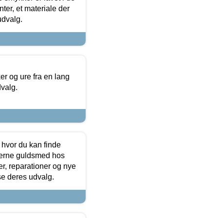
ter, et materiale der
udvalg.
 og ure fra en lang
dvalg.
 hvor du kan finde
terne guldsmed hos
r, reparationer og nye
se deres udvalg.