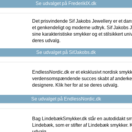
Se udvalget på FrederikIX.dk
Det prisvindende Sif Jakobs Jewellery er et 
et genkendeligt og moderne udtryk. Sif Jakobs J
sine karakteristiske smykker og et stilsikkert univ
deres udvalg.
Se udvalget på SifJakobs.dk
EndlessNordic.dk er et eksklusivt nordisk smy
verdensomspændende succes skabt af anderke
designere. Klik her for at se deres udvalg.
Se udvalget på EndlessNordic.dk
Bag LindebækSmykker.dk står en autodidakt s
Lindebæk, som er stifter af Lindebæk smykker. Kl
udvalg.