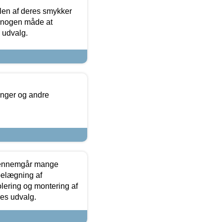
len af deres smykker
å nogen måde at
s udvalg.
inger og andre
gennemgår mange
 belægning af
olering og montering af
res udvalg.