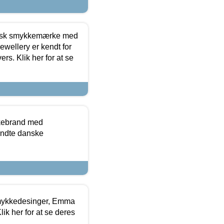
dansk smykkemærke med
ewellery er kendt for
ers. Klik her for at se
kkebrand med
ndte danske
mykkedesinger, Emma
ik her for at se deres