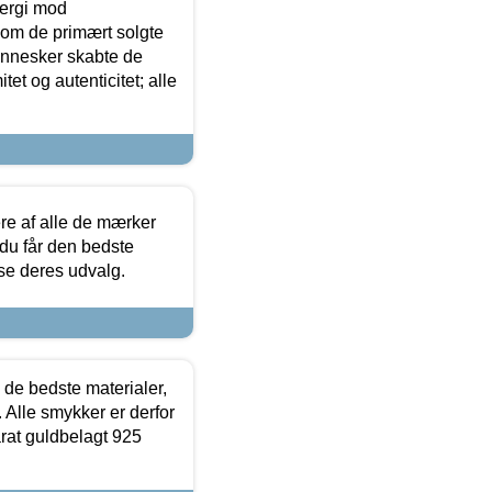
ergi mod
som de primært solgte
mennesker skabte de
et og autenticitet; alle
.
re af alle de mærker
 du får den bedste
 se deres udvalg.
 de bedste materialer,
 Alle smykker er derfor
arat guldbelagt 925