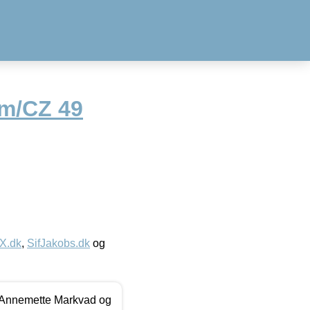
 m/CZ 49
IX.dk
,
SifJakobs.dk
og
- Annemette Markvad og