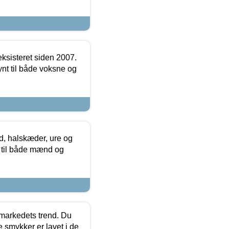
ksisteret siden 2007.
nt til både voksne og
, halskæder, ure og
r til både mænd og
markedets trend. Du
e smykker er lavet i de