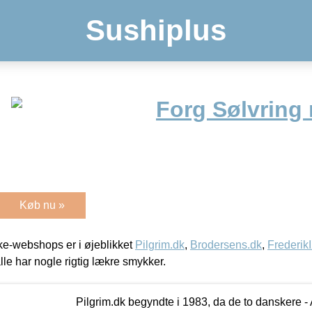
Sushiplus
Forg Sølvring
Køb nu »
e-webshops er i øjeblikket
Pilgrim.dk
,
Brodersens.dk
,
Frederik
lle har nogle rigtig lækre smykker.
Pilgrim.dk begyndte i 1983, da de to danskere 