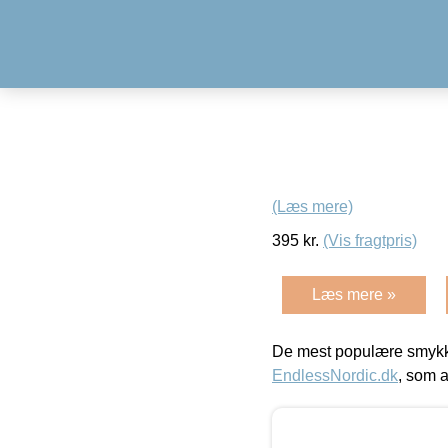
(Læs mere)
395
kr.
(Vis fragtpris)
Læs mere »
De mest populære smykk
EndlessNordic.dk
, som a