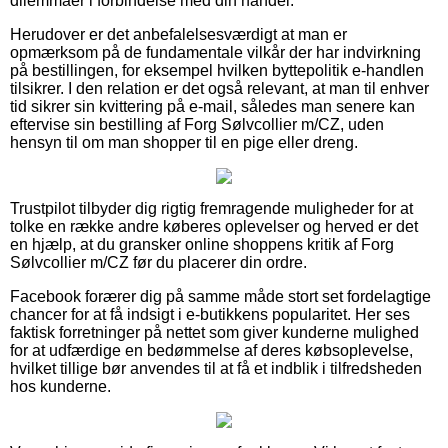
dilemmaer i forbindelse med din handel.
Herudover er det anbefalelsesværdigt at man er
opmærksom på de fundamentale vilkår der har indvirkning
på bestillingen, for eksempel hvilken byttepolitik e-handlen
tilsikrer. I den relation er det også relevant, at man til enhver
tid sikrer sin kvittering på e-mail, således man senere kan
eftervise sin bestilling af Forg Sølvcollier m/CZ, uden
hensyn til om man shopper til en pige eller dreng.
Trustpilot tilbyder dig rigtig fremragende muligheder for at
tolke en række andre køberes oplevelser og herved er det
en hjælp, at du gransker online shoppens kritik af Forg
Sølvcollier m/CZ før du placerer din ordre.
Facebook forærer dig på samme måde stort set fordelagtige
chancer for at få indsigt i e-butikkens popularitet. Her ses
faktisk forretninger på nettet som giver kunderne mulighed
for at udfærdige en bedømmelse af deres købsoplevelse,
hvilket tillige bør anvendes til at få et indblik i tilfredsheden
hos kunderne.