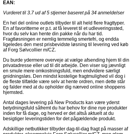
EAN:
Vurderet til
3.7
ud af 5 stjerner baseret på
34
anmeldelser
En hel del online outlets tilbyder til alt held flere fragttyper.
En af favoritterne er p.t. at få leveret til et udleveringssted,
hvor du selv kan hente din pakke når du har tid.
Fragtløsningen er nemlig temmelig smertefri, og endda
ligeledes den mest prisbevidste løsning til levering ved køb
af Forg Sølvcollier m/CZ.
Du burde ydermere overveje at vælge afsending hjem til din
privatadresse eller ud til dit arbejde. Den viser sig jævnligt
en smule mere omkostningsfuld, men endvidere særligt
gnidningsløs. Den mindst kostelige fragtmulighed vil dog i
de fleste tilfælde være selv at hente ordren, men dette står
og falder med at du opholder dig nærved online shoppens
hjemsted.
Antal dages levering på New Products kan være yderst
betydningsfuld såfremt du har behov for dine nye produkter
inden for få dage, og herved er det altså aktuelt at du
besigtiger leveringstiden for det pågældende produkt.
Adskillige netbutikker tilbyder dag-til-dag fragt på masser af