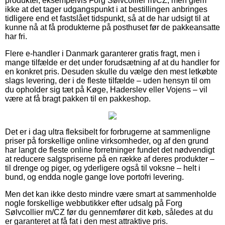
produkter, eksempelvis Forg Sølvcollier m/CZ, men glem
ikke at det tager udgangspunkt i at bestillingen anbringes
tidligere end et fastslået tidspunkt, så at de har udsigt til at
kunne nå at få produkterne på posthuset før de pakkeansatte
har fri.
Flere e-handler i Danmark garanterer gratis fragt, men i
mange tilfælde er det under forudsætning af at du handler for
en konkret pris. Desuden skulle du vælge den mest letkøbte
slags levering, der i de fleste tilfælde – uden hensyn til om
du opholder sig tæt på Køge, Haderslev eller Vojens – vil
være at få bragt pakken til en pakkeshop.
Det er i dag ultra fleksibelt for forbrugerne at sammenligne
priser på forskellige online virksomheder, og af den grund
har langt de fleste online forretninger fundet det nødvendigt
at reducere salgspriserne på en række af deres produkter –
til drenge og piger, og yderligere også til voksne – helt i
bund, og endda nogle gange love portofri levering.
Men det kan ikke desto mindre være smart at sammenholde
nogle forskellige webbutikker efter udsalg på Forg
Sølvcollier m/CZ før du gennemfører dit køb, således at du
er garanteret at få fat i den mest attraktive pris.