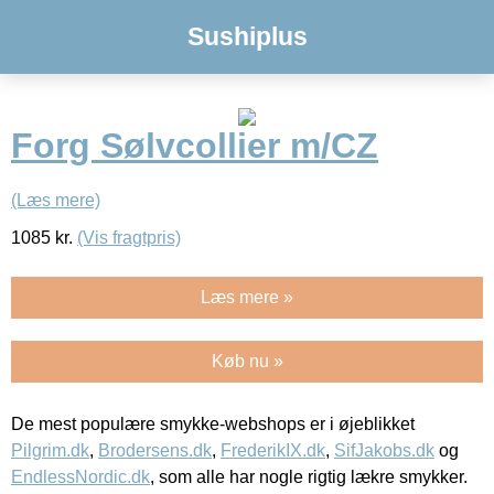
Sushiplus
Forg Sølvcollier m/CZ
(Læs mere)
1085
kr.
(Vis fragtpris)
Læs mere »
Køb nu »
De mest populære smykke-webshops er i øjeblikket
Pilgrim.dk
,
Brodersens.dk
,
FrederikIX.dk
,
SifJakobs.dk
og
EndlessNordic.dk
, som alle har nogle rigtig lækre smykker.