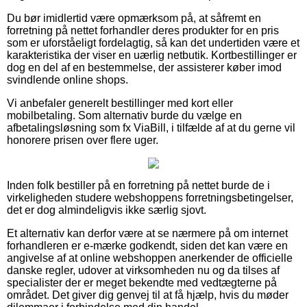
Du bør imidlertid være opmærksom på, at såfremt en
forretning på nettet forhandler deres produkter for en pris
som er uforståeligt fordelagtig, så kan det undertiden være et
karakteristika der viser en uærlig netbutik. Kortbestillinger er
dog en del af en bestemmelse, der assisterer køber imod
svindlende online shops.
Vi anbefaler generelt bestillinger med kort eller
mobilbetaling. Som alternativ burde du vælge en
afbetalingsløsning som fx ViaBill, i tilfælde af at du gerne vil
honorere prisen over flere uger.
Inden folk bestiller på en forretning på nettet burde de i
virkeligheden studere webshoppens forretningsbetingelser,
det er dog almindeligvis ikke særlig sjovt.
Et alternativ kan derfor være at se nærmere på om internet
forhandleren er e-mærke godkendt, siden det kan være en
angivelse af at online webshoppen anerkender de officielle
danske regler, udover at virksomheden nu og da tilses af
specialister der er meget bekendte med vedtægterne på
området. Det giver dig genvej til at få hjælp, hvis du møder