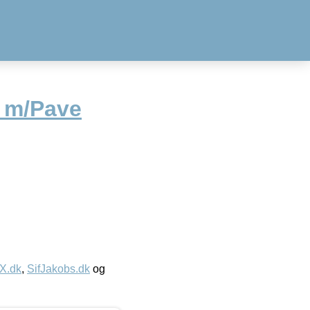
 m/Pave
IX.dk
,
SifJakobs.dk
og