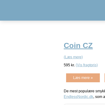
Coin CZ
(Læs mere)
595
kr.
(Vis fragtpris)
Læs mere »
De mest populære smykk
EndlessNordic.dk
, som a