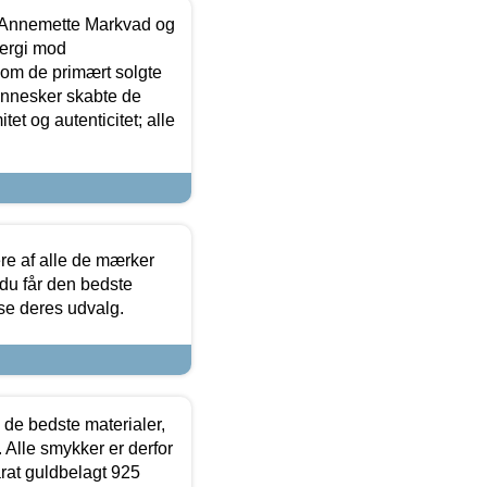
- Annemette Markvad og
ergi mod
som de primært solgte
mennesker skabte de
et og autenticitet; alle
.
re af alle de mærker
 du får den bedste
 se deres udvalg.
 de bedste materialer,
 Alle smykker er derfor
arat guldbelagt 925