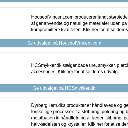
HouseofVincent.com producerer langt størstede
af genanvendte og naturlige materialer uden p
kompromittere kvaliteten. Klik her for at se dere
Se udvalget på HouseofVincent.com
HCSmykker.dk sælger både ure, smykker, pierc
accessories. Klik her for at se deres udvalg.
Se udvalget på HCSmykker.dk
DyrbergKern.dks produkter er håndlavede og 
forskellige processer: fra støbning, polering og
metalbasen til håndfletning af læder, slibning, p
halv-ædelsten og krystaller. Klik her for at se de