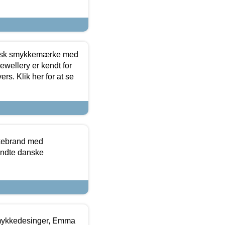
dansk smykkemærke med
ewellery er kendt for
ers. Klik her for at se
kkebrand med
ndte danske
mykkedesinger, Emma