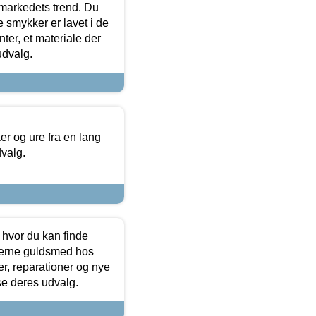
markedets trend. Du
e smykker er lavet i de
ter, et materiale der
udvalg.
 og ure fra en lang
dvalg.
 hvor du kan finde
terne guldsmed hos
r, reparationer og nye
se deres udvalg.