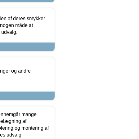
len af deres smykker
å nogen måde at
s udvalg.
inger og andre
gennemgår mange
 belægning af
olering og montering af
res udvalg.