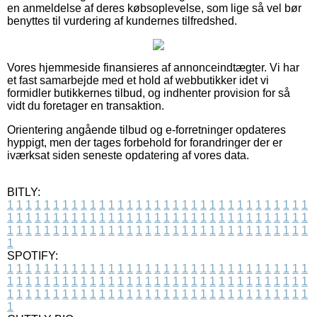
en anmeldelse af deres købsoplevelse, som lige så vel bør
benyttes til vurdering af kundernes tilfredshed.
Vores hjemmeside finansieres af annonceindtægter. Vi har
et fast samarbejde med et hold af webbutikker idet vi
formidler butikkernes tilbud, og indhenter provision for så
vidt du foretager en transaktion.
Orientering angående tilbud og e-forretninger opdateres
hyppigt, men der tages forbehold for forandringer der er
iværksat siden seneste opdatering af vores data.
BITLY:
1
1
1
1
1
1
1
1
1
1
1
1
1
1
1
1
1
1
1
1
1
1
1
1
1
1
1
1
1
1
1
1
1
1
1
1
1
1
1
1
1
1
1
1
1
1
1
1
1
1
1
1
1
1
1
1
1
1
1
1
1
1
1
1
1
1
1
1
1
1
1
1
1
1
1
1
1
1
1
1
1
1
1
1
1
1
1
1
1
1
1
1
1
1
1
1
1
1
1
1
SPOTIFY:
1
1
1
1
1
1
1
1
1
1
1
1
1
1
1
1
1
1
1
1
1
1
1
1
1
1
1
1
1
1
1
1
1
1
1
1
1
1
1
1
1
1
1
1
1
1
1
1
1
1
1
1
1
1
1
1
1
1
1
1
1
1
1
1
1
1
1
1
1
1
1
1
1
1
1
1
1
1
1
1
1
1
1
1
1
1
1
1
1
1
1
1
1
1
1
1
1
1
1
1