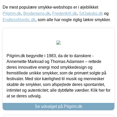
De mest populære smykke-webshops er i øjeblikket
Pilgrim.dk
,
Brodersens.dk
,
FrederikIX.dk
,
SifJakobs.dk
og
EndlessNordic.dk
, som alle har nogle rigtig lækre smykker.
Pilgrim.dk begyndte i 1983, da de to danskere -
Annemette Markvad og Thomas Adamsen – rettede
deres innovative energi mod smykkedesign og
fremstillede unikke smykker, som de primært solgte på
festivaler. Med stor kærlighed til musik og mennesker
skabte de smykker, som afspejlede deres spontanitet,
intimitet og autenticitet; alle dybtfølte værdier. Klik her for
at se deres udvalg.
Se udvalget på Pilgrim.dk