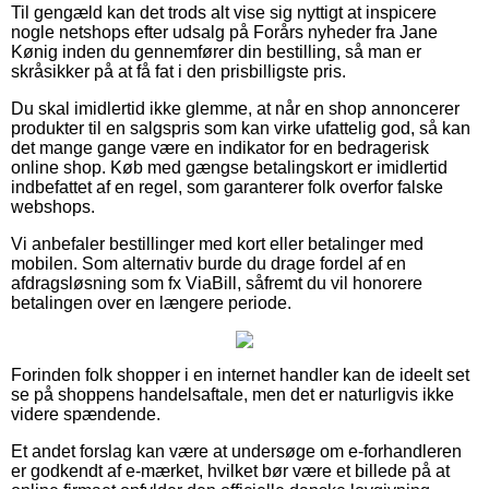
Til gengæld kan det trods alt vise sig nyttigt at inspicere
nogle netshops efter udsalg på Forårs nyheder fra Jane
Kønig inden du gennemfører din bestilling, så man er
skråsikker på at få fat i den prisbilligste pris.
Du skal imidlertid ikke glemme, at når en shop annoncerer
produkter til en salgspris som kan virke ufattelig god, så kan
det mange gange være en indikator for en bedragerisk
online shop. Køb med gængse betalingskort er imidlertid
indbefattet af en regel, som garanterer folk overfor falske
webshops.
Vi anbefaler bestillinger med kort eller betalinger med
mobilen. Som alternativ burde du drage fordel af en
afdragsløsning som fx ViaBill, såfremt du vil honorere
betalingen over en længere periode.
Forinden folk shopper i en internet handler kan de ideelt set
se på shoppens handelsaftale, men det er naturligvis ikke
videre spændende.
Et andet forslag kan være at undersøge om e-forhandleren
er godkendt af e-mærket, hvilket bør være et billede på at