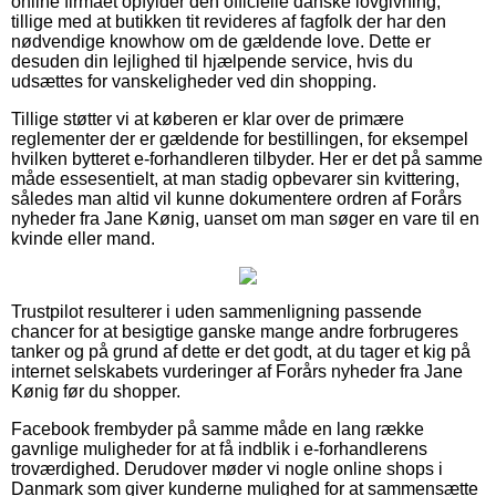
online firmaet opfylder den officielle danske lovgivning,
tillige med at butikken tit revideres af fagfolk der har den
nødvendige knowhow om de gældende love. Dette er
desuden din lejlighed til hjælpende service, hvis du
udsættes for vanskeligheder ved din shopping.
Tillige støtter vi at køberen er klar over de primære
reglementer der er gældende for bestillingen, for eksempel
hvilken bytteret e-forhandleren tilbyder. Her er det på samme
måde essesentielt, at man stadig opbevarer sin kvittering,
således man altid vil kunne dokumentere ordren af Forårs
nyheder fra Jane Kønig, uanset om man søger en vare til en
kvinde eller mand.
Trustpilot resulterer i uden sammenligning passende
chancer for at besigtige ganske mange andre forbrugeres
tanker og på grund af dette er det godt, at du tager et kig på
internet selskabets vurderinger af Forårs nyheder fra Jane
Kønig før du shopper.
Facebook frembyder på samme måde en lang række
gavnlige muligheder for at få indblik i e-forhandlerens
troværdighed. Derudover møder vi nogle online shops i
Danmark som giver kunderne mulighed for at sammensætte