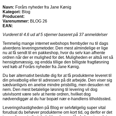
Navn:
Forårs nyheder fra Jane Kønig
Kategori:
Blog
Producent:
Varenummer:
BLOG 26
EAN:
Vurderet til
4.6
ud af 5 stjerner baseret på
37
anmeldelser
Temmelig mange internet webshops frembyder nu til dags
alverdens leveringsmetoder. Den mest almindelige er lige
nu at få sendt til en pakkeshop, hvor du selv kan afhente
ordren når der er mulighed for det. Muligheden er altså ret så
hensigtsmæssig, og endda tillige den billigste fragtløsning
ved køb af Forårs nyheder fra Jane Kønig.
Du bør alternativt beslutte dig for at få produkterne leveret til
din privatbolig eller til adressen på dit arbejde. Den viser sig
sædvanligvis en anelse mindre prisbillig, men desuden ret
nem. Den mest betalelige løsning til levering vil dog
utvivlsomt være selv at hente ordren, hvilket dog
nødvendiggør at du har bopæl nær e-handlens tilholdssted.
Leveringshastigheden på Blog er selvfølgelig super vital
forudsat du behøver produkterne om kort tid, og derfor er det