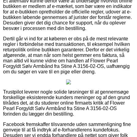
Et alternativ kunne derfor være at undersøge hvorvidt online
butikken er medlem af e-mærket, som bør være en indikator
for at e-butikken opretholder de officielle regler, udover at e-
butikken løbende gennemses af jurister der forstår reglerne.
Desuden giver det dig chance for support, når du oplever
besvær i processen med din bestilling.
Dertil går vi ind for at køberen er obs på de mest relevante
regler i forbindelse med transaktionen, til eksempel hvilken
returpolitik online butikken garanterer. Derfor er det virkelig
afgørende, at man når som helst gemmer ens faktura, så
man altid vil kunne vidne om handlen af Flower Pearl
Forgyldt Sølv Armbånd fra Stine A 3156-02-OS, uafhængig
om du søger en vare til en pige eller dreng.
Trustpilot leverer nogle solide løsninger til at gennemsøge
forskellige eksisterende kunders meninger og af den grund
tilrådes det, at du studerer online firmaets kritik af Flower
Pearl Forgyldt Sølv Armbånd fra Stine A 3156-02-OS
forinden du lægger din bestilling.
Facebook fremskaffer tilsvarende uden sammenligning fine
genveje til at få indtryk af e-forhandlerens kundefokus.
Desuden ser vi endda forhandlere på nettet som giver folk