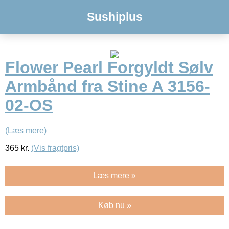
Sushiplus
Flower Pearl Forgyldt Sølv
Armbånd fra Stine A 3156-
02-OS
(Læs mere)
365
kr.
(Vis fragtpris)
Læs mere »
Køb nu »