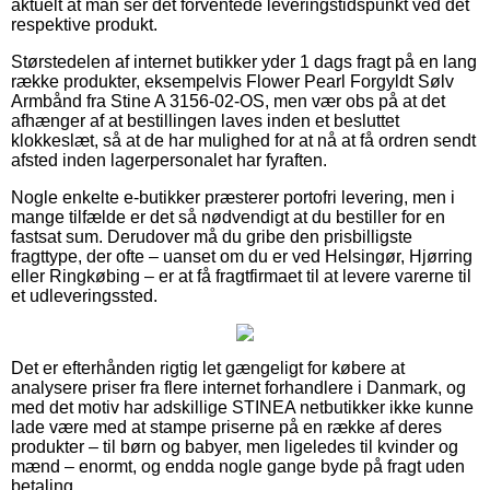
aktuelt at man ser det forventede leveringstidspunkt ved det
respektive produkt.
Størstedelen af internet butikker yder 1 dags fragt på en lang
række produkter, eksempelvis Flower Pearl Forgyldt Sølv
Armbånd fra Stine A 3156-02-OS, men vær obs på at det
afhænger af at bestillingen laves inden et besluttet
klokkeslæt, så at de har mulighed for at nå at få ordren sendt
afsted inden lagerpersonalet har fyraften.
Nogle enkelte e-butikker præsterer portofri levering, men i
mange tilfælde er det så nødvendigt at du bestiller for en
fastsat sum. Derudover må du gribe den prisbilligste
fragttype, der ofte – uanset om du er ved Helsingør, Hjørring
eller Ringkøbing – er at få fragtfirmaet til at levere varerne til
et udleveringssted.
Det er efterhånden rigtig let gængeligt for købere at
analysere priser fra flere internet forhandlere i Danmark, og
med det motiv har adskillige STINEA netbutikker ikke kunne
lade være med at stampe priserne på en række af deres
produkter – til børn og babyer, men ligeledes til kvinder og
mænd – enormt, og endda nogle gange byde på fragt uden
betaling.