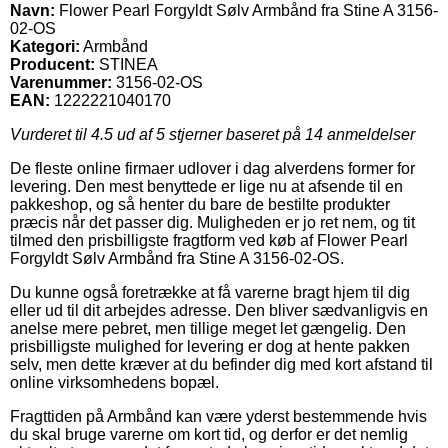
Navn:
Flower Pearl Forgyldt Sølv Armbånd fra Stine A 3156-
02-OS
Kategori:
Armbånd
Producent:
STINEA
Varenummer:
3156-02-OS
EAN:
1222221040170
Vurderet til
4.5
ud af 5 stjerner baseret på
14
anmeldelser
De fleste online firmaer udlover i dag alverdens former for
levering. Den mest benyttede er lige nu at afsende til en
pakkeshop, og så henter du bare de bestilte produkter
præcis når det passer dig. Muligheden er jo ret nem, og tit
tilmed den prisbilligste fragtform ved køb af Flower Pearl
Forgyldt Sølv Armbånd fra Stine A 3156-02-OS.
Du kunne også foretrække at få varerne bragt hjem til dig
eller ud til dit arbejdes adresse. Den bliver sædvanligvis en
anelse mere pebret, men tillige meget let gængelig. Den
prisbilligste mulighed for levering er dog at hente pakken
selv, men dette kræver at du befinder dig med kort afstand til
online virksomhedens bopæl.
Fragttiden på Armbånd kan være yderst bestemmende hvis
du skal bruge varerne om kort tid, og derfor er det nemlig