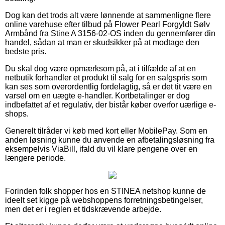
Dog kan det trods alt være lønnende at sammenligne flere
online varehuse efter tilbud på Flower Pearl Forgyldt Sølv
Armbånd fra Stine A 3156-02-OS inden du gennemfører din
handel, sådan at man er skudsikker på at modtage den
bedste pris.
Du skal dog være opmærksom på, at i tilfælde af at en
netbutik forhandler et produkt til salg for en salgspris som
kan ses som overordentlig fordelagtig, så er det tit være en
varsel om en uægte e-handler. Kortbetalinger er dog
indbefattet af et regulativ, der bistår køber overfor uærlige e-
shops.
Generelt tilråder vi køb med kort eller MobilePay. Som en
anden løsning kunne du anvende en afbetalingsløsning fra
eksempelvis ViaBill, ifald du vil klare pengene over en
længere periode.
Forinden folk shopper hos en STINEA netshop kunne de
ideelt set kigge på webshoppens forretningsbetingelser,
men det er i reglen et tidskrævende arbejde.