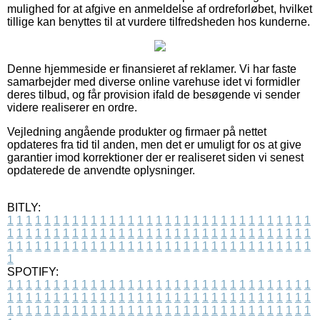
mulighed for at afgive en anmeldelse af ordreforløbet, hvilket
tillige kan benyttes til at vurdere tilfredsheden hos kunderne.
Denne hjemmeside er finansieret af reklamer. Vi har faste
samarbejder med diverse online varehuse idet vi formidler
deres tilbud, og får provision ifald de besøgende vi sender
videre realiserer en ordre.
Vejledning angående produkter og firmaer på nettet
opdateres fra tid til anden, men det er umuligt for os at give
garantier imod korrektioner der er realiseret siden vi senest
opdaterede de anvendte oplysninger.
BITLY:
1
1
1
1
1
1
1
1
1
1
1
1
1
1
1
1
1
1
1
1
1
1
1
1
1
1
1
1
1
1
1
1
1
1
1
1
1
1
1
1
1
1
1
1
1
1
1
1
1
1
1
1
1
1
1
1
1
1
1
1
1
1
1
1
1
1
1
1
1
1
1
1
1
1
1
1
1
1
1
1
1
1
1
1
1
1
1
1
1
1
1
1
1
1
1
1
1
1
1
1
SPOTIFY:
1
1
1
1
1
1
1
1
1
1
1
1
1
1
1
1
1
1
1
1
1
1
1
1
1
1
1
1
1
1
1
1
1
1
1
1
1
1
1
1
1
1
1
1
1
1
1
1
1
1
1
1
1
1
1
1
1
1
1
1
1
1
1
1
1
1
1
1
1
1
1
1
1
1
1
1
1
1
1
1
1
1
1
1
1
1
1
1
1
1
1
1
1
1
1
1
1
1
1