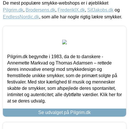
De mest populære smykke-webshops er i øjeblikket
Pilgrim.dk
,
Brodersens.dk
,
FrederikIX.dk
,
SifJakobs.dk
og
EndlessNordic.dk
, som alle har nogle rigtig lækre smykker.
Pilgrim.dk begyndte i 1983, da de to danskere -
Annemette Markvad og Thomas Adamsen – rettede
deres innovative energi mod smykkedesign og
fremstillede unikke smykker, som de primært solgte på
festivaler. Med stor kærlighed til musik og mennesker
skabte de smykker, som afspejlede deres spontanitet,
intimitet og autenticitet; alle dybtfølte værdier. Klik her for
at se deres udvalg.
Se udvalget på Pilgrim.dk