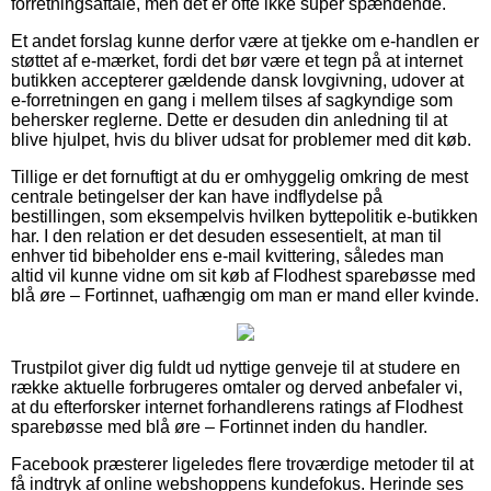
forretningsaftale, men det er ofte ikke super spændende.
Et andet forslag kunne derfor være at tjekke om e-handlen er
støttet af e-mærket, fordi det bør være et tegn på at internet
butikken accepterer gældende dansk lovgivning, udover at
e-forretningen en gang i mellem tilses af sagkyndige som
behersker reglerne. Dette er desuden din anledning til at
blive hjulpet, hvis du bliver udsat for problemer med dit køb.
Tillige er det fornuftigt at du er omhyggelig omkring de mest
centrale betingelser der kan have indflydelse på
bestillingen, som eksempelvis hvilken byttepolitik e-butikken
har. I den relation er det desuden essesentielt, at man til
enhver tid bibeholder ens e-mail kvittering, således man
altid vil kunne vidne om sit køb af Flodhest sparebøsse med
blå øre – Fortinnet, uafhængig om man er mand eller kvinde.
Trustpilot giver dig fuldt ud nyttige genveje til at studere en
række aktuelle forbrugeres omtaler og derved anbefaler vi,
at du efterforsker internet forhandlerens ratings af Flodhest
sparebøsse med blå øre – Fortinnet inden du handler.
Facebook præsterer ligeledes flere troværdige metoder til at
få indtryk af online webshoppens kundefokus. Herinde ses