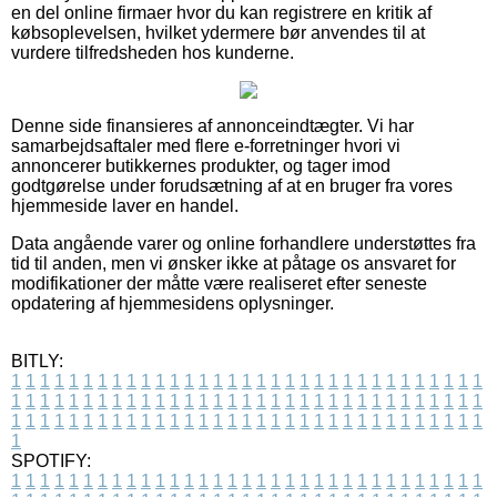
en del online firmaer hvor du kan registrere en kritik af
købsoplevelsen, hvilket ydermere bør anvendes til at
vurdere tilfredsheden hos kunderne.
Denne side finansieres af annonceindtægter. Vi har
samarbejdsaftaler med flere e-forretninger hvori vi
annoncerer butikkernes produkter, og tager imod
godtgørelse under forudsætning af at en bruger fra vores
hjemmeside laver en handel.
Data angående varer og online forhandlere understøttes fra
tid til anden, men vi ønsker ikke at påtage os ansvaret for
modifikationer der måtte være realiseret efter seneste
opdatering af hjemmesidens oplysninger.
BITLY:
1
1
1
1
1
1
1
1
1
1
1
1
1
1
1
1
1
1
1
1
1
1
1
1
1
1
1
1
1
1
1
1
1
1
1
1
1
1
1
1
1
1
1
1
1
1
1
1
1
1
1
1
1
1
1
1
1
1
1
1
1
1
1
1
1
1
1
1
1
1
1
1
1
1
1
1
1
1
1
1
1
1
1
1
1
1
1
1
1
1
1
1
1
1
1
1
1
1
1
1
SPOTIFY:
1
1
1
1
1
1
1
1
1
1
1
1
1
1
1
1
1
1
1
1
1
1
1
1
1
1
1
1
1
1
1
1
1