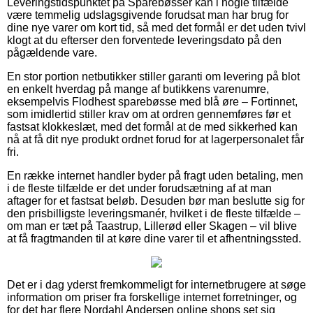
Leveringstidspunktet på Sparebøsser kan i nogle tilfælde
være temmelig udslagsgivende forudsat man har brug for
dine nye varer om kort tid, så med det formål er det uden tvivl
klogt at du efterser den forventede leveringsdato på den
pågældende vare.
En stor portion netbutikker stiller garanti om levering på blot
en enkelt hverdag på mange af butikkens varenumre,
eksempelvis Flodhest sparebøsse med blå øre – Fortinnet,
som imidlertid stiller krav om at ordren gennemføres før et
fastsat klokkeslæt, med det formål at de med sikkerhed kan
nå at få dit nye produkt ordnet forud for at lagerpersonalet får
fri.
En række internet handler byder på fragt uden betaling, men
i de fleste tilfælde er det under forudsætning af at man
aftager for et fastsat beløb. Desuden bør man beslutte sig for
den prisbilligste leveringsmanér, hvilket i de fleste tilfælde –
om man er tæt på Taastrup, Lillerød eller Skagen – vil blive
at få fragtmanden til at køre dine varer til et afhentningssted.
Det er i dag yderst fremkommeligt for internetbrugere at søge
information om priser fra forskellige internet forretninger, og
for det har flere Nordahl Andersen online shops set sig