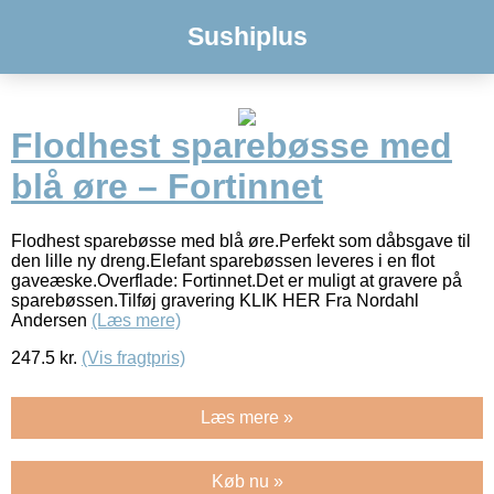
Sushiplus
Flodhest sparebøsse med
blå øre – Fortinnet
Flodhest sparebøsse med blå øre.Perfekt som dåbsgave til
den lille ny dreng.Elefant sparebøssen leveres i en flot
gaveæske.Overflade: Fortinnet.Det er muligt at gravere på
sparebøssen.Tilføj gravering KLIK HER Fra Nordahl
Andersen
(Læs mere)
247.5
kr.
(Vis fragtpris)
Læs mere »
Køb nu »