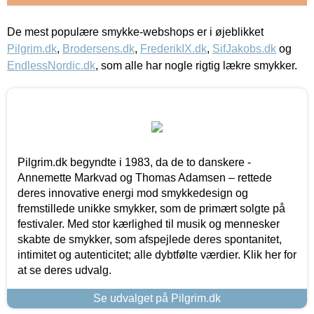
De mest populære smykke-webshops er i øjeblikket
Pilgrim.dk
,
Brodersens.dk
,
FrederikIX.dk
,
SifJakobs.dk
og
EndlessNordic.dk
, som alle har nogle rigtig lækre smykker.
Pilgrim.dk begyndte i 1983, da de to danskere -
Annemette Markvad og Thomas Adamsen – rettede
deres innovative energi mod smykkedesign og
fremstillede unikke smykker, som de primært solgte på
festivaler. Med stor kærlighed til musik og mennesker
skabte de smykker, som afspejlede deres spontanitet,
intimitet og autenticitet; alle dybtfølte værdier. Klik her for
at se deres udvalg.
Se udvalget på Pilgrim.dk