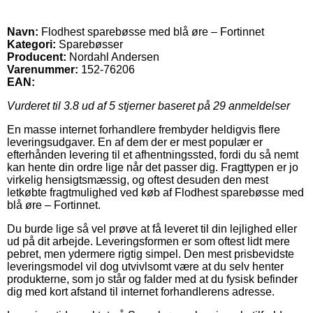
Navn:
Flodhest sparebøsse med blå øre – Fortinnet
Kategori:
Sparebøsser
Producent:
Nordahl Andersen
Varenummer:
152-76206
EAN:
Vurderet til
3.8
ud af 5 stjerner baseret på
29
anmeldelser
En masse internet forhandlere frembyder heldigvis flere
leveringsudgaver. En af dem der er mest populær er
efterhånden levering til et afhentningssted, fordi du så nemt
kan hente din ordre lige når det passer dig. Fragttypen er jo
virkelig hensigtsmæssig, og oftest desuden den mest
letkøbte fragtmulighed ved køb af Flodhest sparebøsse med
blå øre – Fortinnet.
Du burde lige så vel prøve at få leveret til din lejlighed eller
ud på dit arbejde. Leveringsformen er som oftest lidt mere
pebret, men ydermere rigtig simpel. Den mest prisbevidste
leveringsmodel vil dog utvivlsomt være at du selv henter
produkterne, som jo står og falder med at du fysisk befinder
dig med kort afstand til internet forhandlerens adresse.