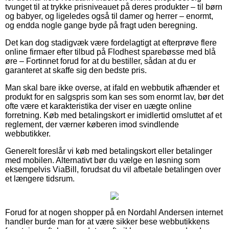
tvunget til at trykke prisniveauet på deres produkter – til børn
og babyer, og ligeledes også til damer og herrer – enormt,
og endda nogle gange byde på fragt uden beregning.
Det kan dog stadigvæk være fordelagtigt at efterprøve flere
online firmaer efter tilbud på Flodhest sparebøsse med blå
øre – Fortinnet forud for at du bestiller, sådan at du er
garanteret at skaffe sig den bedste pris.
Man skal bare ikke overse, at ifald en webbutik afhænder et
produkt for en salgspris som kan ses som enormt lav, bør det
ofte være et karakteristika der viser en uægte online
forretning. Køb med betalingskort er imidlertid omsluttet af et
reglement, der værner køberen imod svindlende
webbutikker.
Generelt foreslår vi køb med betalingskort eller betalinger
med mobilen. Alternativt bør du vælge en løsning som
eksempelvis ViaBill, forudsat du vil afbetale betalingen over
et længere tidsrum.
Forud for at nogen shopper på en Nordahl Andersen internet
handler burde man for at være sikker bese webbutikkens