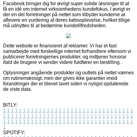
Facebook bringer dig for øvrigt super solide løsninger til at
få en idé om internet virksomhedens kundefokus. I øvrigt er
der en del forretninger på nettet som tilbyder kunderne at
aflevere en vurdering af deres købsoplevelse, hvilket tillige
må udnyttes til at bedømme kundetilfredsheden.
Dette website er finansieret af reklamer. Vi har et fast
samarbejde med forskellige internet forhandlere eftersom vi
publicerer forretningernes produkter, og indtjener honorar
ifald de brugere vi sender videre fuldfører en bestilling.
Oplysninger angående produkter og outlets på nettet værnes
om rutinemæssigt, men der gives ikke garantier imod
forandringer der er blevet lavet siden vi nyligst opdaterede
de viste data.
BITLY:
1
1
1
1
1
1
1
1
1
1
1
1
1
1
1
1
1
1
1
1
1
1
1
1
1
1
1
1
1
1
1
1
1
1
1
1
1
1
1
1
1
1
1
1
1
1
1
1
1
1
1
1
1
1
1
1
1
1
1
1
1
1
1
1
1
1
1
1
1
1
1
1
1
1
1
1
1
1
1
1
1
1
1
1
1
1
1
1
1
1
1
1
1
1
1
1
1
1
1
1
SPOTIFY: