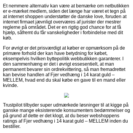
Et nemmere alternativ kan være at bemærke om netbutikken
er e-mærket medlem, siden det længe har været et tegn på
at internet shoppen understøtter de danske love, foruden at
internet firmaet jævnligt overværes af jurister der mestrer
reglerne på området. Det er en rigtig god chance for at få
hjælp, såfremt du får vanskeligheder i forbindelse med dit
køb.
For øvrigt er det prisværdigt at køber er opmærksom på de
primære forhold der kan have betydning for købet,
eksempelvis hvilken byttepolitik webbutikken garanterer. I
den sammenhæng er det i øvrigt essesentielt, at man
permanent bevarer sin ordrekvittering, så man fremadrettet
kan bevise handlen af Fjer vedhæng i 14 karat guld –
MELLEM, hvad end du skal købe en gave til en mand eller
kvinde.
Trustpilot tilbyder super udmærkede løsninger til at kigge på
ganske mange eksisterende konsumenters bedømmelser og
på grund af dette er det klogt, at du beser webshoppens
ratings af Fjer vedhæng i 14 karat guld – MELLEM inden du
bestiller.