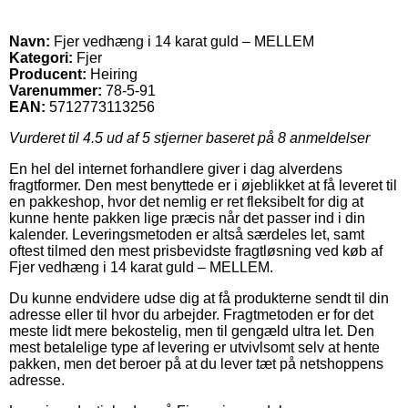
Navn:
Fjer vedhæng i 14 karat guld – MELLEM
Kategori:
Fjer
Producent:
Heiring
Varenummer:
78-5-91
EAN:
5712773113256
Vurderet til
4.5
ud af 5 stjerner baseret på
8
anmeldelser
En hel del internet forhandlere giver i dag alverdens
fragtformer. Den mest benyttede er i øjeblikket at få leveret til
en pakkeshop, hvor det nemlig er ret fleksibelt for dig at
kunne hente pakken lige præcis når det passer ind i din
kalender. Leveringsmetoden er altså særdeles let, samt
oftest tilmed den mest prisbevidste fragtløsning ved køb af
Fjer vedhæng i 14 karat guld – MELLEM.
Du kunne endvidere udse dig at få produkterne sendt til din
adresse eller til hvor du arbejder. Fragtmetoden er for det
meste lidt mere bekostelig, men til gengæld ultra let. Den
mest betalelige type af levering er utvivlsomt selv at hente
pakken, men det beroer på at du lever tæt på netshoppens
adresse.