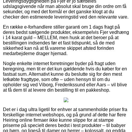
Leveringsdygtigheden på Fjer er jo særdeles
udslagsgivende når man absolut skal bruge din ordre om få
sekunder, og med det formål er det ganske klogt at du
checker den estimerede leveringstid ved den relevante vare.
En række e-forhandlere stiller garanti om 1 dags fragt på
deres bedst sælgende produkter, eksempelvis Fjer vedhæng
i 14 karat guld – MELLEM, men husk at det beroer på at
bestillingen indsendes før et fast tidspunkt, så de med
sikkerhed kan nå at få varerne skippet afsted forinden
medarbejderne drager hjemad.
Nogle enkelte internet forretninger byder på fragt uden
beregning, men tit er det kun gældende hvis du køber for en
fastsat sum. Alternativt kunne du beslutte sig for den mest
letkøbte fragttype, som ofte – uden hensyn til om du
opholder sig ved Viborg, Frederikssund eller Aars – vil blive
at få dem til at levere din bestilling til en pakkeshop.
Det er i dag ultra ligetil for enhver at sammenholde priser fra
forskellige internet webshops, og på grund af dette har flere
Heiring online firmaer ikke kunne slippe for at stampe
priserne på specielt deres bedst i test produkter – til babyer
og børn, og ligeså til damer og herrer – kolossalt, og endda