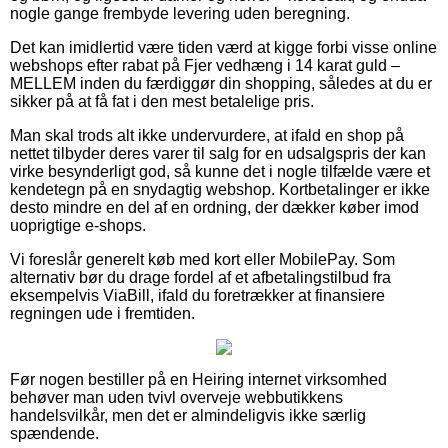
nogle gange frembyde levering uden beregning.
Det kan imidlertid være tiden værd at kigge forbi visse online
webshops efter rabat på Fjer vedhæng i 14 karat guld –
MELLEM inden du færdiggør din shopping, således at du er
sikker på at få fat i den mest betalelige pris.
Man skal trods alt ikke undervurdere, at ifald en shop på
nettet tilbyder deres varer til salg for en udsalgspris der kan
virke besynderligt god, så kunne det i nogle tilfælde være et
kendetegn på en snydagtig webshop. Kortbetalinger er ikke
desto mindre en del af en ordning, der dækker køber imod
uoprigtige e-shops.
Vi foreslår generelt køb med kort eller MobilePay. Som
alternativ bør du drage fordel af et afbetalingstilbud fra
eksempelvis ViaBill, ifald du foretrækker at finansiere
regningen ude i fremtiden.
Før nogen bestiller på en Heiring internet virksomhed
behøver man uden tvivl overveje webbutikkens
handelsvilkår, men det er almindeligvis ikke særlig
spændende.