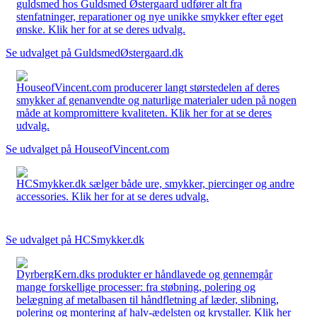
guldsmed hos Guldsmed Østergaard udfører alt fra
stenfatninger, reparationer og nye unikke smykker efter eget
ønske. Klik her for at se deres udvalg.
Se udvalget på GuldsmedØstergaard.dk
HouseofVincent.com producerer langt størstedelen af deres
smykker af genanvendte og naturlige materialer uden på nogen
måde at kompromittere kvaliteten. Klik her for at se deres
udvalg.
Se udvalget på HouseofVincent.com
HCSmykker.dk sælger både ure, smykker, piercinger og andre
accessories. Klik her for at se deres udvalg.
Se udvalget på HCSmykker.dk
DyrbergKern.dks produkter er håndlavede og gennemgår
mange forskellige processer: fra støbning, polering og
belægning af metalbasen til håndfletning af læder, slibning,
polering og montering af halv-ædelsten og krystaller. Klik her