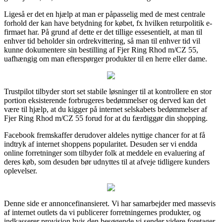
Ligeså er det en hjælp at man er påpasselig med de mest centrale
forhold der kan have betydning for købet, fx hvilken returpolitik e-
firmaet har. På grund af dette er det tillige essesentielt, at man til
enhver tid beholder sin ordrekvittering, så man til enhver tid vil
kunne dokumentere sin bestilling af Fjer Ring Rhod m/CZ 55,
uafhængig om man efterspørger produkter til en herre eller dame.
Trustpilot tilbyder stort set stabile løsninger til at kontrollere en stor
portion eksisterende forbrugeres bedømmelser og derved kan det
være til hjælp, at du kigger på internet selskabets bedømmelser af
Fjer Ring Rhod m/CZ 55 forud for at du færdiggør din shopping.
Facebook fremskaffer derudover aldeles nyttige chancer for at få
indtryk af internet shoppens popularitet. Desuden ser vi endda
online forretninger som tilbyder folk at meddele en evaluering af
deres køb, som desuden bør udnyttes til at afveje tidligere kunders
oplevelser.
Denne side er annoncefinansieret. Vi har samarbejder med massevis
af internet outlets da vi publicerer forretningernes produkter, og
indkasserer provision hvis den besøgende vi sender videre foretager