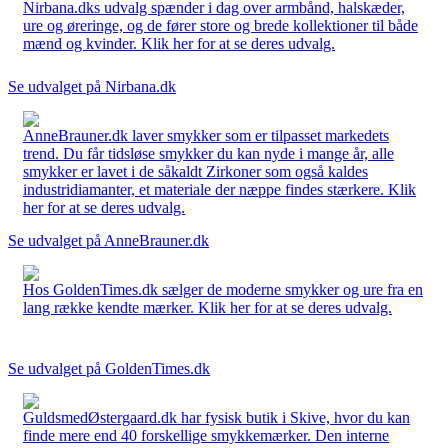
Nirbana.dks udvalg spænder i dag over armbånd, halskæder,
ure og øreringe, og de fører store og brede kollektioner til både
mænd og kvinder. Klik her for at se deres udvalg.
Se udvalget på Nirbana.dk
AnneBrauner.dk laver smykker som er tilpasset markedets
trend. Du får tidsløse smykker du kan nyde i mange år, alle
smykker er lavet i de såkaldt Zirkoner som også kaldes
industridiamanter, et materiale der næppe findes stærkere. Klik
her for at se deres udvalg.
Se udvalget på AnneBrauner.dk
Hos GoldenTimes.dk sælger de moderne smykker og ure fra en
lang række kendte mærker. Klik her for at se deres udvalg.
Se udvalget på GoldenTimes.dk
GuldsmedØstergaard.dk har fysisk butik i Skive, hvor du kan
finde mere end 40 forskellige smykkemærker. Den interne