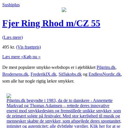
Sushiplus
Fjer Ring Rhod m/CZ 55
(Læs mere)
495
kr.
(Vis fragtpris)
Læs mere »
Køb nu »
De mest populære smykke-webshops er i øjeblikket
Pilgrim.dk
,
Brodersens.dk
,
FrederikIX.dk
,
SifJakobs.dk
og
EndlessNordic.dk
,
som alle har nogle rigtig lækre smykker.
Pilgrim.dk begyndte i 1983, da de to danskere - Annemette
Markvad og Thomas Adamsen – rettede deres innovative
energi mod smykkedesign og fremstillede unikke smykker, som
de primært solgte på festivaler. Med stor kærlighed til musik og
mennesker skabte de smykker, som afspejlede deres spontanitet,
intimitet og autenticitet; alle dybtfølte værdier. Klik her for at se