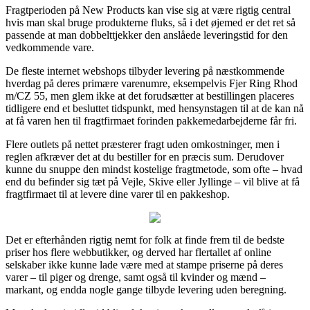
Fragtperioden på New Products kan vise sig at være rigtig central
hvis man skal bruge produkterne fluks, så i det øjemed er det ret så
passende at man dobbelttjekker den anslåede leveringstid for den
vedkommende vare.
De fleste internet webshops tilbyder levering på næstkommende
hverdag på deres primære varenumre, eksempelvis Fjer Ring Rhod
m/CZ 55, men glem ikke at det forudsætter at bestillingen placeres
tidligere end et besluttet tidspunkt, med hensynstagen til at de kan nå
at få varen hen til fragtfirmaet forinden pakkemedarbejderne får fri.
Flere outlets på nettet præsterer fragt uden omkostninger, men i
reglen afkræver det at du bestiller for en præcis sum. Derudover
kunne du snuppe den mindst kostelige fragtmetode, som ofte – hvad
end du befinder sig tæt på Vejle, Skive eller Jyllinge – vil blive at få
fragtfirmaet til at levere dine varer til en pakkeshop.
Det er efterhånden rigtig nemt for folk at finde frem til de bedste
priser hos flere webbutikker, og derved har flertallet af online
selskaber ikke kunne lade være med at stampe priserne på deres
varer – til piger og drenge, samt også til kvinder og mænd –
markant, og endda nogle gange tilbyde levering uden beregning.