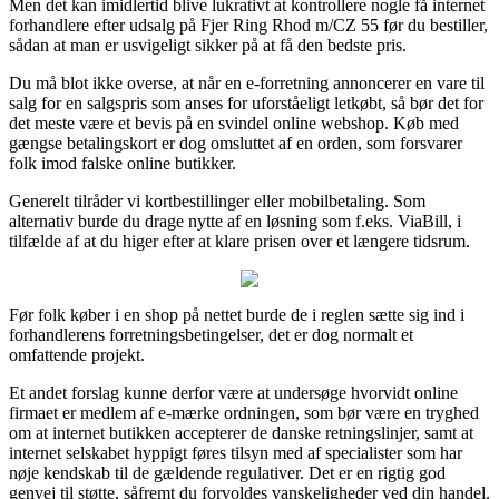
Men det kan imidlertid blive lukrativt at kontrollere nogle få internet
forhandlere efter udsalg på Fjer Ring Rhod m/CZ 55 før du bestiller,
sådan at man er usvigeligt sikker på at få den bedste pris.
Du må blot ikke overse, at når en e-forretning annoncerer en vare til
salg for en salgspris som anses for uforståeligt letkøbt, så bør det for
det meste være et bevis på en svindel online webshop. Køb med
gængse betalingskort er dog omsluttet af en orden, som forsvarer
folk imod falske online butikker.
Generelt tilråder vi kortbestillinger eller mobilbetaling. Som
alternativ burde du drage nytte af en løsning som f.eks. ViaBill, i
tilfælde af at du higer efter at klare prisen over et længere tidsrum.
Før folk køber i en shop på nettet burde de i reglen sætte sig ind i
forhandlerens forretningsbetingelser, det er dog normalt et
omfattende projekt.
Et andet forslag kunne derfor være at undersøge hvorvidt online
firmaet er medlem af e-mærke ordningen, som bør være en tryghed
om at internet butikken accepterer de danske retningslinjer, samt at
internet selskabet hyppigt føres tilsyn med af specialister som har
nøje kendskab til de gældende regulativer. Det er en rigtig god
genvej til støtte, såfremt du forvoldes vanskeligheder ved din handel.