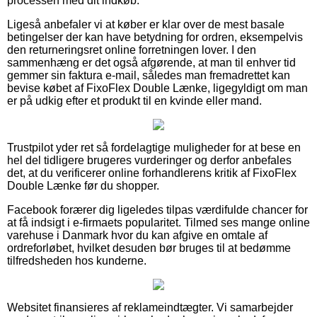
processen med dit indkøb.
Ligeså anbefaler vi at køber er klar over de mest basale
betingelser der kan have betydning for ordren, eksempelvis
den returneringsret online forretningen lover. I den
sammenhæng er det også afgørende, at man til enhver tid
gemmer sin faktura e-mail, således man fremadrettet kan
bevise købet af FixoFlex Double Lænke, ligegyldigt om man
er på udkig efter et produkt til en kvinde eller mand.
Trustpilot yder ret så fordelagtige muligheder for at bese en
hel del tidligere brugeres vurderinger og derfor anbefales
det, at du verificerer online forhandlerens kritik af FixoFlex
Double Lænke før du shopper.
Facebook forærer dig ligeledes tilpas værdifulde chancer for
at få indsigt i e-firmaets popularitet. Tilmed ses mange online
varehuse i Danmark hvor du kan afgive en omtale af
ordreforløbet, hvilket desuden bør bruges til at bedømme
tilfredsheden hos kunderne.
Websitet finansieres af reklameindtægter. Vi samarbejder