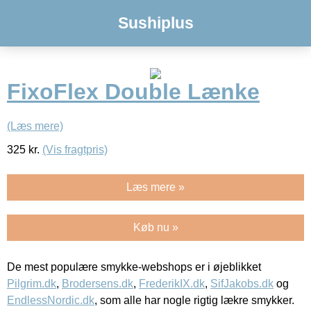
Sushiplus
FixoFlex Double Lænke
(Læs mere)
325
kr.
(Vis fragtpris)
Læs mere »
Køb nu »
De mest populære smykke-webshops er i øjeblikket
Pilgrim.dk
,
Brodersens.dk
,
FrederikIX.dk
,
SifJakobs.dk
og
EndlessNordic.dk
, som alle har nogle rigtig lækre smykker.