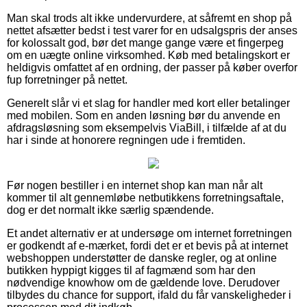
Man skal trods alt ikke undervurdere, at såfremt en shop på
nettet afsætter bedst i test varer for en udsalgspris der anses
for kolossalt god, bør det mange gange være et fingerpeg
om en uægte online virksomhed. Køb med betalingskort er
heldigvis omfattet af en ordning, der passer på køber overfor
fup forretninger på nettet.
Generelt slår vi et slag for handler med kort eller betalinger
med mobilen. Som en anden løsning bør du anvende en
afdragsløsning som eksempelvis ViaBill, i tilfælde af at du
har i sinde at honorere regningen ude i fremtiden.
Før nogen bestiller i en internet shop kan man når alt
kommer til alt gennemløbe netbutikkens forretningsaftale,
dog er det normalt ikke særlig spændende.
Et andet alternativ er at undersøge om internet forretningen
er godkendt af e-mærket, fordi det er et bevis på at internet
webshoppen understøtter de danske regler, og at online
butikken hyppigt kigges til af fagmænd som har den
nødvendige knowhow om de gældende love. Derudover
tilbydes du chance for support, ifald du får vanskeligheder i