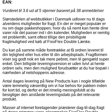
EAN:
Vurderet til
3.6
ud af 5 stjerner baseret på
38
anmeldelser
Størstedelen af webbutikker i Danmark udlover nu til dags
alverdens muligheder for fragt. En der er meget populær er
nu om dage pakkeshoppen, hvor du så nemt kan hente dine
varer når det passer ind i din kalender. Muligheden er nemlig
ret problemfri, samt oftest tillige den prisbilligste
fragtmulighed ved køb af FixoFlex Double Lænke.
Du kan på samme måde foretrække at få ordren leveret til
din lejlighed eller hus eller til din arbejdsplads. Fragtformen
viser sig godt nok en tak mere pebret, men til gengæld super
enkel. Den billigste leveringsversion er uden tvivl at hente
ordren selv, men den mulighed forudsætter at du har bopæl i
nærheden af netshoppens adresse.
Antal dages levering på New Products kan i nogle tilfælde
være temmelig væsentlig om vi har behov for pakken inden
for kort tid, og derfor er det rimelig meningsfuldt at du
besigtiger den anslåede leveringsdato på det relevante
produkt.
Masser af internet foretagender præsterer dag-til-dag fragt