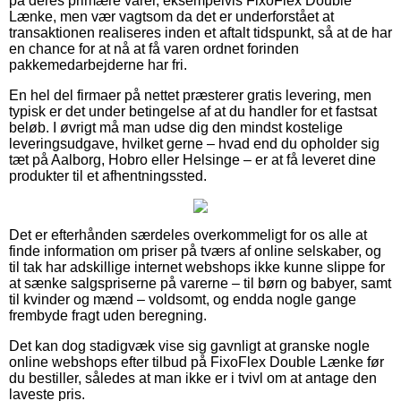
på deres primære varer, eksempelvis FixoFlex Double
Lænke, men vær vagtsom da det er underforstået at
transaktionen realiseres inden et aftalt tidspunkt, så at de har
en chance for at nå at få varen ordnet forinden
pakkemedarbejderne har fri.
En hel del firmaer på nettet præsterer gratis levering, men
typisk er det under betingelse af at du handler for et fastsat
beløb. I øvrigt må man udse dig den mindst kostelige
leveringsudgave, hvilket gerne – hvad end du opholder sig
tæt på Aalborg, Hobro eller Helsinge – er at få leveret dine
produkter til et afhentningssted.
Det er efterhånden særdeles overkommeligt for os alle at
finde information om priser på tværs af online selskaber, og
til tak har adskillige internet webshops ikke kunne slippe for
at sænke salgspriserne på varerne – til børn og babyer, samt
til kvinder og mænd – voldsomt, og endda nogle gange
frembyde fragt uden beregning.
Det kan dog stadigvæk vise sig gavnligt at granske nogle
online webshops efter tilbud på FixoFlex Double Lænke før
du bestiller, således at man ikke er i tvivl om at antage den
laveste pris.