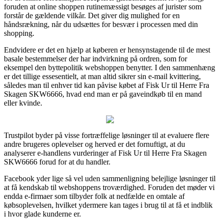
foruden at online shoppen rutinemæssigt besøges af jurister som
forstår de gældende vilkår. Det giver dig mulighed for en
håndsrækning, når du udsættes for besvær i processen med din
shopping.
Endvidere er det en hjælp at køberen er hensynstagende til de mest
basale bestemmelser der har indvirkning på ordren, som for
eksempel den byttepolitik webshoppen benytter. I den sammenhæng
er det tillige essesentielt, at man altid sikrer sin e-mail kvittering,
således man til enhver tid kan påvise købet af Fisk Ur til Herre Fra
Skagen SKW6666, hvad end man er på gaveindkøb til en mand
eller kvinde.
Trustpilot byder på visse fortræffelige løsninger til at evaluere flere
andre brugeres oplevelser og herved er det fornuftigt, at du
analyserer e-handlens vurderinger af Fisk Ur til Herre Fra Skagen
SKW6666 forud for at du handler.
Facebook yder lige så vel uden sammenligning belejlige løsninger til
at få kendskab til webshoppens troværdighed. Foruden det møder vi
endda e-firmaer som tilbyder folk at nedfælde en omtale af
købsoplevelsen, hvilket ydermere kan tages i brug til at få et indblik
i hvor glade kunderne er.