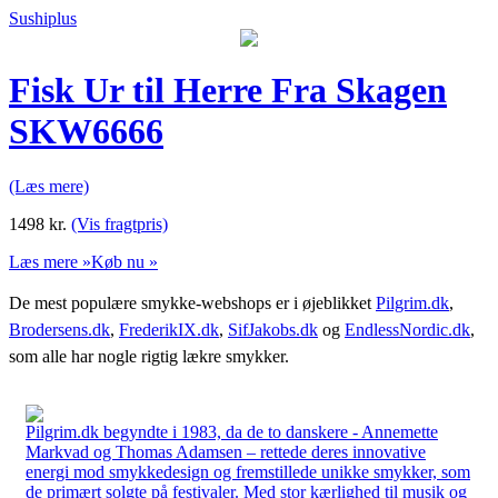
Sushiplus
Fisk Ur til Herre Fra Skagen
SKW6666
(Læs mere)
1498
kr.
(Vis fragtpris)
Læs mere »
Køb nu »
De mest populære smykke-webshops er i øjeblikket
Pilgrim.dk
,
Brodersens.dk
,
FrederikIX.dk
,
SifJakobs.dk
og
EndlessNordic.dk
,
som alle har nogle rigtig lækre smykker.
Pilgrim.dk begyndte i 1983, da de to danskere - Annemette
Markvad og Thomas Adamsen – rettede deres innovative
energi mod smykkedesign og fremstillede unikke smykker, som
de primært solgte på festivaler. Med stor kærlighed til musik og