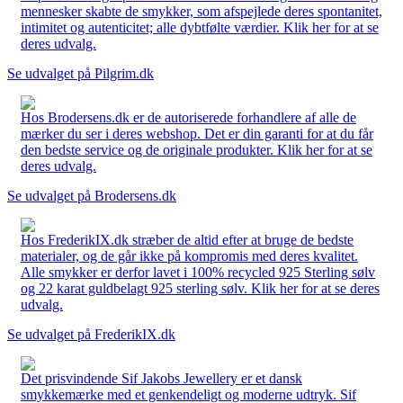
mennesker skabte de smykker, som afspejlede deres spontanitet,
intimitet og autenticitet; alle dybtfølte værdier. Klik her for at se
deres udvalg.
Se udvalget på Pilgrim.dk
Hos Brodersens.dk er de autoriserede forhandlere af alle de
mærker du ser i deres webshop. Det er din garanti for at du får
den bedste service og de originale produkter. Klik her for at se
deres udvalg.
Se udvalget på Brodersens.dk
Hos FrederikIX.dk stræber de altid efter at bruge de bedste
materialer, og de går ikke på kompromis med deres kvalitet.
Alle smykker er derfor lavet i 100% recycled 925 Sterling sølv
og 22 karat guldbelagt 925 sterling sølv. Klik her for at se deres
udvalg.
Se udvalget på FrederikIX.dk
Det prisvindende Sif Jakobs Jewellery er et dansk
smykkemærke med et genkendeligt og moderne udtryk. Sif