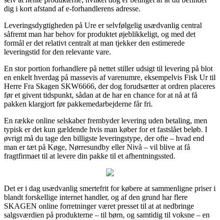
dig i kort afstand af e-forhandlerens adresse.
Leveringsdygtigheden på Ure er selvfølgelig usædvanlig central
såfremt man har behov for produktet øjeblikkeligt, og med det
formål er det relativt centralt at man tjekker den estimerede
leveringstid for den relevante vare.
En stor portion forhandlere på nettet stiller udsigt til levering på blot
en enkelt hverdag på massevis af varenumre, eksempelvis Fisk Ur til
Herre Fra Skagen SKW6666, der dog forudsætter at ordren placeres
før et givent tidspunkt, sådan at de har en chance for at nå at få
pakken klargjort før pakkemedarbejderne får fri.
En række online selskaber frembyder levering uden betaling, men
typisk er det kun gældende hvis man køber for et fastslået beløb. I
øvrigt må du tage den billigste leveringstype, der ofte – hvad end
man er tæt på Køge, Nørresundby eller Nivå – vil blive at få
fragtfirmaet til at levere din pakke til et afhentningssted.
Det er i dag usædvanlig smertefrit for købere at sammenligne priser i
blandt forskellige internet handler, og af den grund har flere
SKAGEN online forretninger været presset til at at nedbringe
salgsværdien på produkterne – til børn, og samtidig til voksne – en