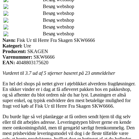
Besøg webshop
Besøg webshop
Besøg webshop
Besøg webshop
Besøg webshop
Navn:
Fisk Ur til Herre Fra Skagen SKW6666
Kategori:
Ure
Producent:
SKAGEN
Varenummer:
SKW6666
EAN:
4048803175620
Vurderet til
3.7
ud af 5 stjerner baseret på
23
anmeldelser
En hel del shops på nettet giver i øjeblikket alverdens fragtløsninger.
En sikker vinder er i dag at få afleveret pakken hos en pakkeshop,
og så afhenter du blot ordren når du har lyst. Løsningen er altså
super enkel, og typisk endvidere den mest betalelige mulighed for
fragt ved køb af Fisk Ur til Herre Fra Skagen SKW6666.
Du burde lige så vel planlægge at få ordren sendt hjem til dig selv
eller til dit arbejdes adresse. Leveringstypen bliver gerne en kende
mere omkostningsfuld, men til gengæld særligt fremkommelig. Den
mest prisbevidste leveringsmodel vil dog i de fleste tilfælde være
selv at hente produkterne, hvilket dog er betinget af at du befinder