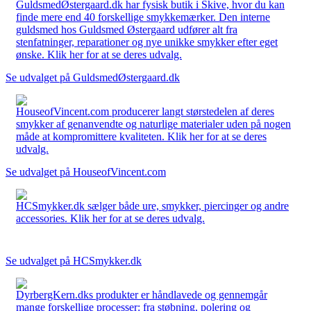
GuldsmedØstergaard.dk har fysisk butik i Skive, hvor du kan
finde mere end 40 forskellige smykkemærker. Den interne
guldsmed hos Guldsmed Østergaard udfører alt fra
stenfatninger, reparationer og nye unikke smykker efter eget
ønske. Klik her for at se deres udvalg.
Se udvalget på GuldsmedØstergaard.dk
HouseofVincent.com producerer langt størstedelen af deres
smykker af genanvendte og naturlige materialer uden på nogen
måde at kompromittere kvaliteten. Klik her for at se deres
udvalg.
Se udvalget på HouseofVincent.com
HCSmykker.dk sælger både ure, smykker, piercinger og andre
accessories. Klik her for at se deres udvalg.
Se udvalget på HCSmykker.dk
DyrbergKern.dks produkter er håndlavede og gennemgår
mange forskellige processer: fra støbning, polering og