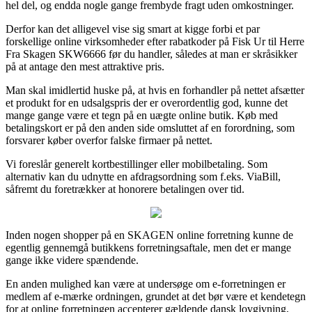
hel del, og endda nogle gange frembyde fragt uden omkostninger.
Derfor kan det alligevel vise sig smart at kigge forbi et par
forskellige online virksomheder efter rabatkoder på Fisk Ur til Herre
Fra Skagen SKW6666 før du handler, således at man er skråsikker
på at antage den mest attraktive pris.
Man skal imidlertid huske på, at hvis en forhandler på nettet afsætter
et produkt for en udsalgspris der er overordentlig god, kunne det
mange gange være et tegn på en uægte online butik. Køb med
betalingskort er på den anden side omsluttet af en forordning, som
forsvarer køber overfor falske firmaer på nettet.
Vi foreslår generelt kortbestillinger eller mobilbetaling. Som
alternativ kan du udnytte en afdragsordning som f.eks. ViaBill,
såfremt du foretrækker at honorere betalingen over tid.
Inden nogen shopper på en SKAGEN online forretning kunne de
egentlig gennemgå butikkens forretningsaftale, men det er mange
gange ikke videre spændende.
En anden mulighed kan være at undersøge om e-forretningen er
medlem af e-mærke ordningen, grundet at det bør være et kendetegn
for at online forretningen accepterer gældende dansk lovgivning,