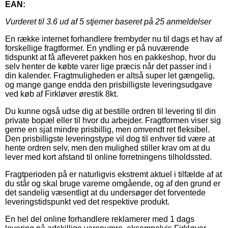
EAN:
Vurderet til
3.6
ud af 5 stjerner baseret på
25
anmeldelser
En række internet forhandlere frembyder nu til dags et hav af
forskellige fragtformer. En yndling er på nuværende
tidspunkt at få afleveret pakken hos en pakkeshop, hvor du
selv henter de købte varer lige præcis når det passer ind i
din kalender. Fragtmuligheden er altså super let gængelig,
og mange gange endda den prisbilligste leveringsudgave
ved køb af Firkløver ørestik 8kt.
Du kunne også udse dig at bestille ordren til levering til din
private bopæl eller til hvor du arbejder. Fragtformen viser sig
gerne en sjat mindre prisbillig, men omvendt ret fleksibel.
Den prisbilligste leveringstype vil dog til enhver tid være at
hente ordren selv, men den mulighed stiller krav om at du
lever med kort afstand til online forretningens tilholdssted.
Fragtperioden på er naturligvis ekstremt aktuel i tilfælde af at
du står og skal bruge varerne omgående, og af den grund er
det sandelig væsentligt at du undersøger det forventede
leveringstidspunkt ved det respektive produkt.
En hel del online forhandlere reklamerer med 1 dags