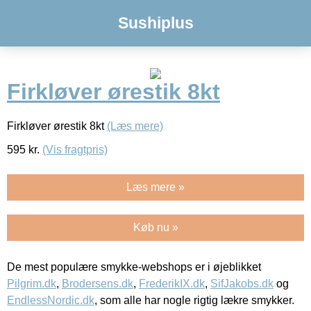
Sushiplus
Firkløver ørestik 8kt
Firkløver ørestik 8kt
(Læs mere)
595
kr.
(Vis fragtpris)
Læs mere »
Køb nu »
De mest populære smykke-webshops er i øjeblikket
Pilgrim.dk
,
Brodersens.dk
,
FrederikIX.dk
,
SifJakobs.dk
og
EndlessNordic.dk
, som alle har nogle rigtig lækre smykker.