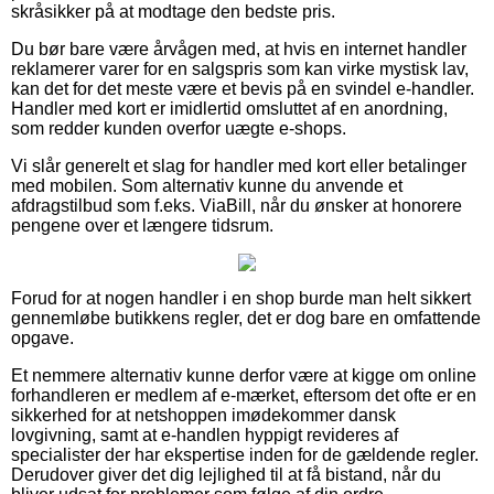
skråsikker på at modtage den bedste pris.
Du bør bare være årvågen med, at hvis en internet handler
reklamerer varer for en salgspris som kan virke mystisk lav,
kan det for det meste være et bevis på en svindel e-handler.
Handler med kort er imidlertid omsluttet af en anordning,
som redder kunden overfor uægte e-shops.
Vi slår generelt et slag for handler med kort eller betalinger
med mobilen. Som alternativ kunne du anvende et
afdragstilbud som f.eks. ViaBill, når du ønsker at honorere
pengene over et længere tidsrum.
Forud for at nogen handler i en shop burde man helt sikkert
gennemløbe butikkens regler, det er dog bare en omfattende
opgave.
Et nemmere alternativ kunne derfor være at kigge om online
forhandleren er medlem af e-mærket, eftersom det ofte er en
sikkerhed for at netshoppen imødekommer dansk
lovgivning, samt at e-handlen hyppigt revideres af
specialister der har ekspertise inden for de gældende regler.
Derudover giver det dig lejlighed til at få bistand, når du