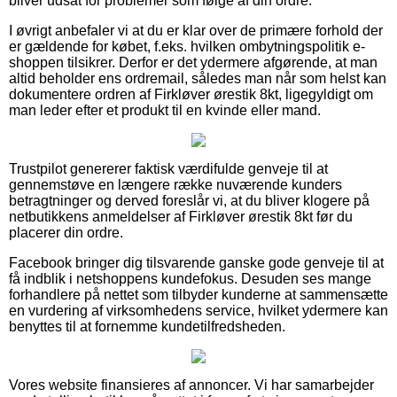
bliver udsat for problemer som følge af din ordre.
I øvrigt anbefaler vi at du er klar over de primære forhold der
er gældende for købet, f.eks. hvilken ombytningspolitik e-
shoppen tilsikrer. Derfor er det ydermere afgørende, at man
altid beholder ens ordremail, således man når som helst kan
dokumentere ordren af Firkløver ørestik 8kt, ligegyldigt om
man leder efter et produkt til en kvinde eller mand.
Trustpilot genererer faktisk værdifulde genveje til at
gennemstøve en længere række nuværende kunders
betragtninger og derved foreslår vi, at du bliver klogere på
netbutikkens anmeldelser af Firkløver ørestik 8kt før du
placerer din ordre.
Facebook bringer dig tilsvarende ganske gode genveje til at
få indblik i netshoppens kundefokus. Desuden ses mange
forhandlere på nettet som tilbyder kunderne at sammensætte
en vurdering af virksomhedens service, hvilket ydermere kan
benyttes til at fornemme kundetilfredsheden.
Vores website finansieres af annoncer. Vi har samarbejder