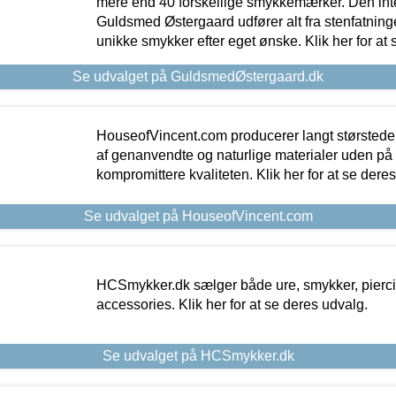
mere end 40 forskellige smykkemærker. Den in
Guldsmed Østergaard udfører alt fra stenfatninge
unikke smykker efter eget ønske. Klik her for at 
Se udvalget på GuldsmedØstergaard.dk
HouseofVincent.com producerer langt størstede
af genanvendte og naturlige materialer uden p
kompromittere kvaliteten. Klik her for at se dere
Se udvalget på HouseofVincent.com
HCSmykker.dk sælger både ure, smykker, pierc
accessories. Klik her for at se deres udvalg.
Se udvalget på HCSmykker.dk