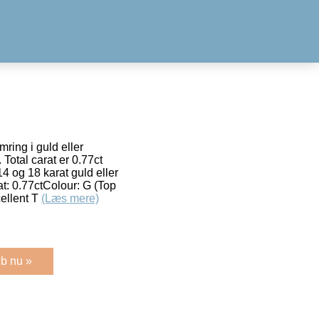
ring i guld eller
Total carat er 0.77ct
4 og 18 karat guld eller
t: 0.77ctColour: G (Top
ellent T
(Læs mere)
b nu »