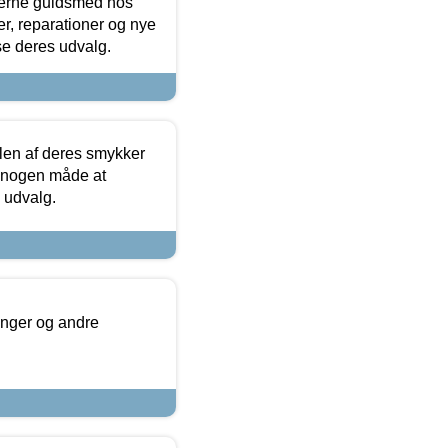
terne guldsmed hos
r, reparationer og nye
se deres udvalg.
len af deres smykker
å nogen måde at
s udvalg.
inger og andre