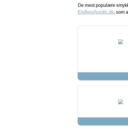
De mest populære smykk
EndlessNordic.dk
, som a