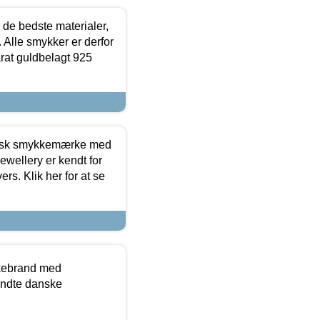
 de bedste materialer,
 Alle smykker er derfor
arat guldbelagt 925
dansk smykkemærke med
ewellery er kendt for
ers. Klik her for at se
kkebrand med
ndte danske