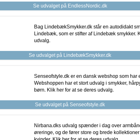
Se udvalget på EndlessNordic.dk
Bag LindebækSmykker.dk står en autodidakt s
Lindebæk, som er stifter af Lindebæk smykker. Kl
udvalg.
Se udvalget på LindebækSmykker.dk
Senseofstyle.dk er en dansk webshop som har e
Webshoppen har et stort udvalg i smykker, hårpy
børn. Klik her for at se deres udvalg.
Se udvalget på Senseofstyle.dk
Nirbana.dks udvalg spænder i dag over armbånd
øreringe, og de fører store og brede kollektione
kvinder. Klik her for at se deres udvalg.