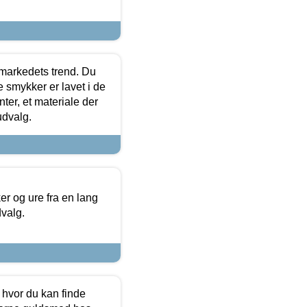
markedets trend. Du
e smykker er lavet i de
ter, et materiale der
udvalg.
 og ure fra en lang
dvalg.
 hvor du kan finde