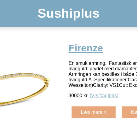
Sushiplus
Firenze
En smuk armring.. Fantastisk arm
hvidguld, prydet med diamanter. 
Armringen kan bestilles i både 1
hvidguld.Â Specifikationer:Cara
Wesselton)Clarity: VS1Cut: Exc
30000
kr.
(Vis fragtpris)
Læs mere »
Kø