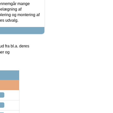
gennemgår mange
 belægning af
olering og montering af
res udvalg.
 fra bl.a. deres
mer og