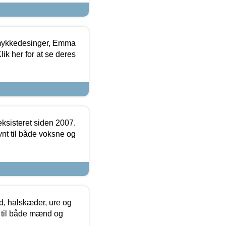
mykkedesinger, Emma
ik her for at se deres
ksisteret siden 2007.
nt til både voksne og
, halskæder, ure og
r til både mænd og