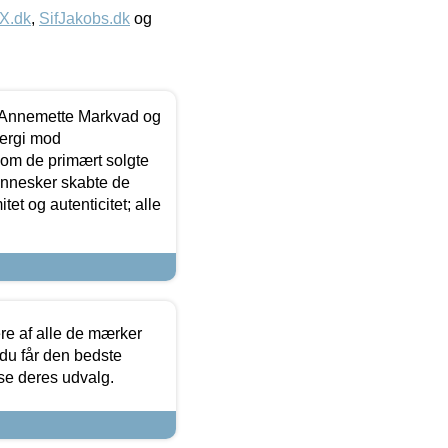
IX.dk
,
SifJakobs.dk
og
- Annemette Markvad og
ergi mod
som de primært solgte
mennesker skabte de
et og autenticitet; alle
.
re af alle de mærker
 du får den bedste
 se deres udvalg.