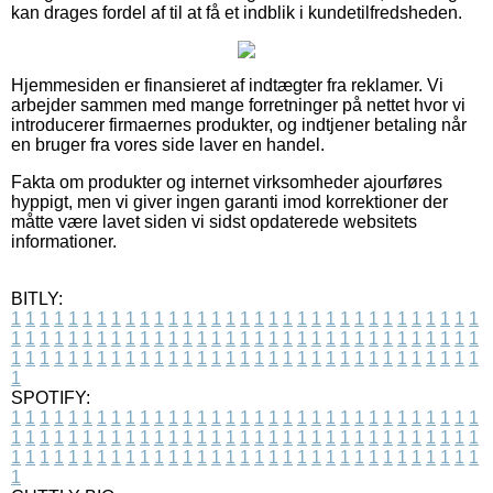
kan drages fordel af til at få et indblik i kundetilfredsheden.
Hjemmesiden er finansieret af indtægter fra reklamer. Vi
arbejder sammen med mange forretninger på nettet hvor vi
introducerer firmaernes produkter, og indtjener betaling når
en bruger fra vores side laver en handel.
Fakta om produkter og internet virksomheder ajourføres
hyppigt, men vi giver ingen garanti imod korrektioner der
måtte være lavet siden vi sidst opdaterede websitets
informationer.
BITLY:
1
1
1
1
1
1
1
1
1
1
1
1
1
1
1
1
1
1
1
1
1
1
1
1
1
1
1
1
1
1
1
1
1
1
1
1
1
1
1
1
1
1
1
1
1
1
1
1
1
1
1
1
1
1
1
1
1
1
1
1
1
1
1
1
1
1
1
1
1
1
1
1
1
1
1
1
1
1
1
1
1
1
1
1
1
1
1
1
1
1
1
1
1
1
1
1
1
1
1
1
SPOTIFY:
1
1
1
1
1
1
1
1
1
1
1
1
1
1
1
1
1
1
1
1
1
1
1
1
1
1
1
1
1
1
1
1
1
1
1
1
1
1
1
1
1
1
1
1
1
1
1
1
1
1
1
1
1
1
1
1
1
1
1
1
1
1
1
1
1
1
1
1
1
1
1
1
1
1
1
1
1
1
1
1
1
1
1
1
1
1
1
1
1
1
1
1
1
1
1
1
1
1
1
1