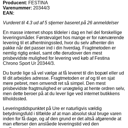
Producent:
FESTINA
Varenummer:
20344/3
EAN:
Vurderet til
4.3
ud af 5 stjerner baseret på
26
anmeldelser
En masse internet shops tildeler i dag en hel del forskellige
leveringsmåder. Førstevalget hos mange er for nærværende
levering til et afhentningssted, hvor du selv afhenter din
pakke når det passer ind i din hverdag. Fragtmetoden er
nemlig rigtig enkel, samt ofte derudover den mest
prisbevidste mulighed for levering ved køb af Festina
Chrono Sport Ur 20344/3.
Du burde lige så vel vælge at få leveret til din bopæl eller ud
til dit arbejdes adresse. Fragtmetoden er af og til en sjat
mere pebret, men omvendt ret så simpel. Den mest
prisbevidste fragtmulighed er unægtelig at hente ordren selv,
men dette beroer på at du lever lige ved internet butikkens
tilholdssted.
Leveringstidspunktet på Ure er naturligvis vældig
betydningsfuld i tilfælde af at man absolut skal bruge varen
inden for få dage, og af den grund er det altså afgørende at
man efterser den anslåede leveringstid ved den