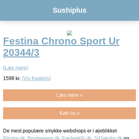
Sushiplus
Festina Chrono Sport Ur
20344/3
(Læs mere)
1598
kr.
(Vis fragtpris)
Læs mere »
Køb nu »
De mest populære smykke-webshops er i øjeblikket
Pilgrim.dk
,
Brodersens.dk
,
FrederikIX.dk
,
SifJakobs.dk
og