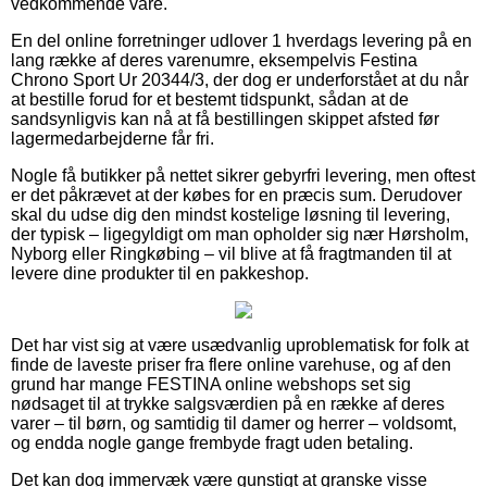
vedkommende vare.
En del online forretninger udlover 1 hverdags levering på en
lang række af deres varenumre, eksempelvis Festina
Chrono Sport Ur 20344/3, der dog er underforstået at du når
at bestille forud for et bestemt tidspunkt, sådan at de
sandsynligvis kan nå at få bestillingen skippet afsted før
lagermedarbejderne får fri.
Nogle få butikker på nettet sikrer gebyrfri levering, men oftest
er det påkrævet at der købes for en præcis sum. Derudover
skal du udse dig den mindst kostelige løsning til levering,
der typisk – ligegyldigt om man opholder sig nær Hørsholm,
Nyborg eller Ringkøbing – vil blive at få fragtmanden til at
levere dine produkter til en pakkeshop.
Det har vist sig at være usædvanlig uproblematisk for folk at
finde de laveste priser fra flere online varehuse, og af den
grund har mange FESTINA online webshops set sig
nødsaget til at trykke salgsværdien på en række af deres
varer – til børn, og samtidig til damer og herrer – voldsomt,
og endda nogle gange frembyde fragt uden betaling.
Det kan dog immervæk være gunstigt at granske visse