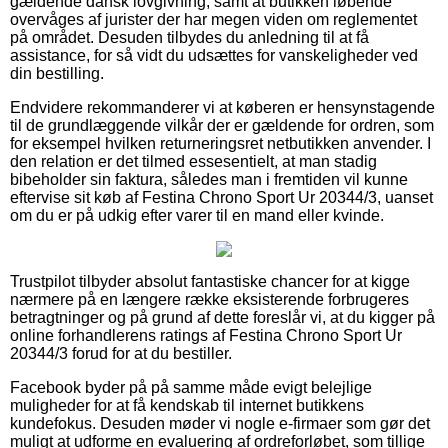
gældende dansk lovgivning, samt at butikken løbende
overvåges af jurister der har megen viden om reglementet
på området. Desuden tilbydes du anledning til at få
assistance, for så vidt du udsættes for vanskeligheder ved
din bestilling.
Endvidere rekommanderer vi at køberen er hensynstagende
til de grundlæggende vilkår der er gældende for ordren, som
for eksempel hvilken returneringsret netbutikken anvender. I
den relation er det tilmed essesentielt, at man stadig
bibeholder sin faktura, således man i fremtiden vil kunne
eftervise sit køb af Festina Chrono Sport Ur 20344/3, uanset
om du er på udkig efter varer til en mand eller kvinde.
Trustpilot tilbyder absolut fantastiske chancer for at kigge
nærmere på en længere række eksisterende forbrugeres
betragtninger og på grund af dette foreslår vi, at du kigger på
online forhandlerens ratings af Festina Chrono Sport Ur
20344/3 forud for at du bestiller.
Facebook byder på på samme måde evigt belejlige
muligheder for at få kendskab til internet butikkens
kundefokus. Desuden møder vi nogle e-firmaer som gør det
muligt at udforme en evaluering af ordreforløbet, som tillige