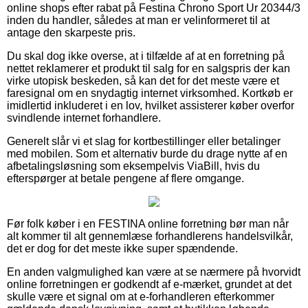
online shops efter rabat på Festina Chrono Sport Ur 20344/3
inden du handler, således at man er velinformeret til at
antage den skarpeste pris.
Du skal dog ikke overse, at i tilfælde af at en forretning på
nettet reklamerer et produkt til salg for en salgspris der kan
virke utopisk beskeden, så kan det for det meste være et
faresignal om en snydagtig internet virksomhed. Kortkøb er
imidlertid inkluderet i en lov, hvilket assisterer køber overfor
svindlende internet forhandlere.
Generelt slår vi et slag for kortbestillinger eller betalinger
med mobilen. Som et alternativ burde du drage nytte af en
afbetalingsløsning som eksempelvis ViaBill, hvis du
efterspørger at betale pengene af flere omgange.
Før folk køber i en FESTINA online forretning bør man når
alt kommer til alt gennemlæse forhandlerens handelsvilkår,
det er dog for det meste ikke super spændende.
En anden valgmulighed kan være at se nærmere på hvorvidt
online forretningen er godkendt af e-mærket, grundet at det
skulle være et signal om at e-forhandleren efterkommer