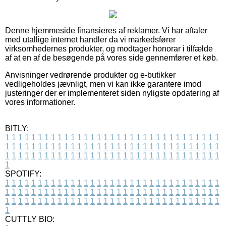
Denne hjemmeside finansieres af reklamer. Vi har aftaler
med utallige internet handler da vi markedsfører
virksomhedernes produkter, og modtager honorar i tilfælde
af at en af de besøgende på vores side gennemfører et køb.
Anvisninger vedrørende produkter og e-butikker
vedligeholdes jævnligt, men vi kan ikke garantere imod
justeringer der er implementeret siden nyligste opdatering af
vores informationer.
BITLY:
1
1
1
1
1
1
1
1
1
1
1
1
1
1
1
1
1
1
1
1
1
1
1
1
1
1
1
1
1
1
1
1
1
1
1
1
1
1
1
1
1
1
1
1
1
1
1
1
1
1
1
1
1
1
1
1
1
1
1
1
1
1
1
1
1
1
1
1
1
1
1
1
1
1
1
1
1
1
1
1
1
1
1
1
1
1
1
1
1
1
1
1
1
1
1
1
1
1
1
1
SPOTIFY:
1
1
1
1
1
1
1
1
1
1
1
1
1
1
1
1
1
1
1
1
1
1
1
1
1
1
1
1
1
1
1
1
1
1
1
1
1
1
1
1
1
1
1
1
1
1
1
1
1
1
1
1
1
1
1
1
1
1
1
1
1
1
1
1
1
1
1
1
1
1
1
1
1
1
1
1
1
1
1
1
1
1
1
1
1
1
1
1
1
1
1
1
1
1
1
1
1
1
1
1
CUTTLY BIO: