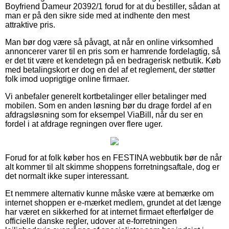
Boyfriend Dameur 20392/1 forud for at du bestiller, sådan at
man er på den sikre side med at indhente den mest
attraktive pris.
Man bør dog være så påvagt, at når en online virksomhed
annoncerer varer til en pris som er hamrende fordelagtig, så
er det tit være et kendetegn på en bedragerisk netbutik. Køb
med betalingskort er dog en del af et reglement, der støtter
folk imod uoprigtige online firmaer.
Vi anbefaler generelt kortbetalinger eller betalinger med
mobilen. Som en anden løsning bør du drage fordel af en
afdragsløsning som for eksempel ViaBill, når du ser en
fordel i at afdrage regningen over flere uger.
Forud for at folk køber hos en FESTINA webbutik bør de når
alt kommer til alt skimme shoppens forretningsaftale, dog er
det normalt ikke super interessant.
Et nemmere alternativ kunne måske være at bemærke om
internet shoppen er e-mærket medlem, grundet at det længe
har været en sikkerhed for at internet firmaet efterfølger de
officielle danske regler, udover at e-forretningen