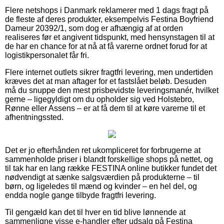
Flere netshops i Danmark reklamerer med 1 dags fragt på
de fleste af deres produkter, eksempelvis Festina Boyfriend
Dameur 20392/1, som dog er afhængig af at orden
realiseres før et angivent tidspunkt, med hensynstagen til at
de har en chance for at nå at få varerne ordnet forud for at
logistikpersonalet får fri.
Flere internet outlets sikrer fragtfri levering, men undertiden
kræves det at man aftager for et fastslået beløb. Desuden
må du snuppe den mest prisbevidste leveringsmanér, hvilket
gerne – ligegyldigt om du opholder sig ved Holstebro,
Rønne eller Assens – er at få dem til at køre varerne til et
afhentningssted.
Det er jo efterhånden ret ukompliceret for forbrugerne at
sammenholde priser i blandt forskellige shops på nettet, og
til tak har en lang række FESTINA online butikker fundet det
nødvendigt at sænke salgsværdien på produkterne – til
børn, og ligeledes til mænd og kvinder – en hel del, og
endda nogle gange tilbyde fragtfri levering.
Til gengæld kan det til hver en tid blive lønnende at
sammenligne visse e-handler efter udsalg på Festina