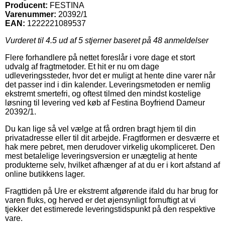
Producent:
FESTINA
Varenummer:
20392/1
EAN:
1222221089537
Vurderet til
4.5
ud af 5 stjerner baseret på
48
anmeldelser
Flere forhandlere på nettet foreslår i vore dage et stort
udvalg af fragtmetoder. Et hit er nu om dage
udleveringssteder, hvor det er muligt at hente dine varer når
det passer ind i din kalender. Leveringsmetoden er nemlig
ekstremt smertefri, og oftest tilmed den mindst kostelige
løsning til levering ved køb af Festina Boyfriend Dameur
20392/1.
Du kan lige så vel vælge at få ordren bragt hjem til din
privatadresse eller til dit arbejde. Fragtformen er desværre et
hak mere pebret, men derudover virkelig ukompliceret. Den
mest betalelige leveringsversion er unægtelig at hente
produkterne selv, hvilket afhænger af at du er i kort afstand af
online butikkens lager.
Fragttiden på Ure er ekstremt afgørende ifald du har brug for
varen fluks, og herved er det øjensynligt fornuftigt at vi
tjekker det estimerede leveringstidspunkt på den respektive
vare.