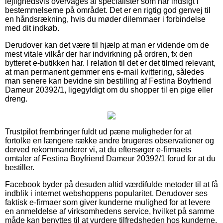
lejlighedsvis overvåges af specialister som har indsigt i
bestemmelserne på området. Det er en rigtig god genvej til
en håndsrækning, hvis du møder dilemmaer i forbindelse
med dit indkøb.
Derudover kan det være til hjælp at man er vidende om de
mest vitale vilkår der har indvirkning på ordren, fx den
bytteret e-butikken har. I relation til det er det tilmed relevant,
at man permanent gemmer ens e-mail kvittering, således
man senere kan bevidne sin bestilling af Festina Boyfriend
Dameur 20392/1, ligegyldigt om du shopper til en pige eller
dreng.
Trustpilot frembringer fuldt ud pæne muligheder for at
fortolke en længere række andre brugeres observationer og
derved rekommanderer vi, at du eftersøger e-firmaets
omtaler af Festina Boyfriend Dameur 20392/1 forud for at du
bestiller.
Facebook byder på desuden altid værdifulde metoder til at få
indblik i internet webshoppens popularitet. Derudover ses
faktisk e-firmaer som giver kunderne mulighed for at levere
en anmeldelse af virksomhedens service, hvilket på samme
måde kan benyttes til at vurdere tilfredsheden hos kunderne.