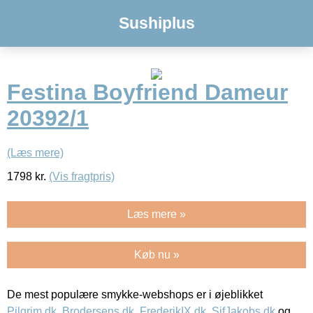
Sushiplus
Festina Boyfriend Dameur
20392/1
(Læs mere)
1798
kr.
(Vis fragtpris)
Læs mere »
Køb nu »
De mest populære smykke-webshops er i øjeblikket
Pilgrim.dk
,
Brodersens.dk
,
FrederikIX.dk
,
SifJakobs.dk
og