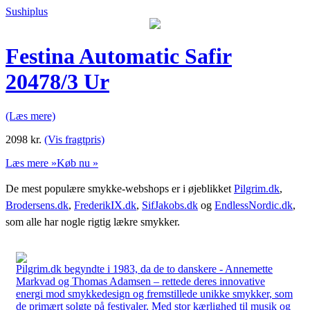
Sushiplus
Festina Automatic Safir
20478/3 Ur
(Læs mere)
2098
kr.
(Vis fragtpris)
Læs mere »
Køb nu »
De mest populære smykke-webshops er i øjeblikket
Pilgrim.dk
,
Brodersens.dk
,
FrederikIX.dk
,
SifJakobs.dk
og
EndlessNordic.dk
,
som alle har nogle rigtig lækre smykker.
Pilgrim.dk begyndte i 1983, da de to danskere - Annemette
Markvad og Thomas Adamsen – rettede deres innovative
energi mod smykkedesign og fremstillede unikke smykker, som
de primært solgte på festivaler. Med stor kærlighed til musik og