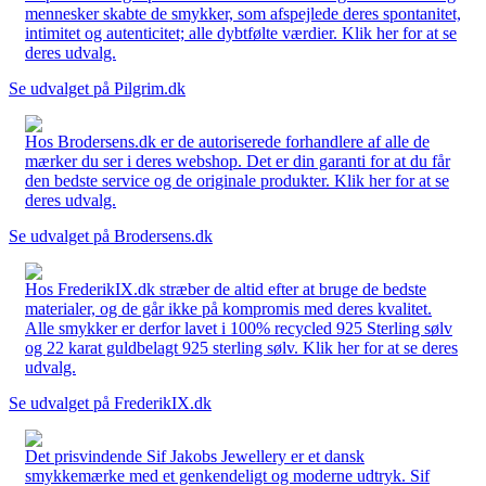
mennesker skabte de smykker, som afspejlede deres spontanitet,
intimitet og autenticitet; alle dybtfølte værdier. Klik her for at se
deres udvalg.
Se udvalget på Pilgrim.dk
Hos Brodersens.dk er de autoriserede forhandlere af alle de
mærker du ser i deres webshop. Det er din garanti for at du får
den bedste service og de originale produkter. Klik her for at se
deres udvalg.
Se udvalget på Brodersens.dk
Hos FrederikIX.dk stræber de altid efter at bruge de bedste
materialer, og de går ikke på kompromis med deres kvalitet.
Alle smykker er derfor lavet i 100% recycled 925 Sterling sølv
og 22 karat guldbelagt 925 sterling sølv. Klik her for at se deres
udvalg.
Se udvalget på FrederikIX.dk
Det prisvindende Sif Jakobs Jewellery er et dansk
smykkemærke med et genkendeligt og moderne udtryk. Sif