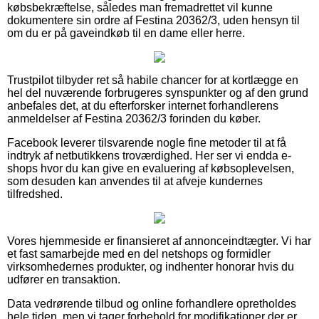
købsbekræftelse, således man fremadrettet vil kunne
dokumentere sin ordre af Festina 20362/3, uden hensyn til
om du er på gaveindkøb til en dame eller herre.
Trustpilot tilbyder ret så habile chancer for at kortlægge en
hel del nuværende forbrugeres synspunkter og af den grund
anbefales det, at du efterforsker internet forhandlerens
anmeldelser af Festina 20362/3 forinden du køber.
Facebook leverer tilsvarende nogle fine metoder til at få
indtryk af netbutikkens troværdighed. Her ser vi endda e-
shops hvor du kan give en evaluering af købsoplevelsen,
som desuden kan anvendes til at afveje kundernes
tilfredshed.
Vores hjemmeside er finansieret af annonceindtægter. Vi har
et fast samarbejde med en del netshops og formidler
virksomhedernes produkter, og indhenter honorar hvis du
udfører en transaktion.
Data vedrørende tilbud og online forhandlere opretholdes
hele tiden, men vi tager forbehold for modifikationer der er