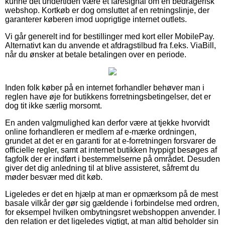
kunne det undertiden være et faresignal om en bedragerisk
webshop. Kortkøb er dog omsluttet af en retningslinje, der
garanterer køberen imod uoprigtige internet outlets.
Vi går generelt ind for bestillinger med kort eller MobilePay.
Alternativt kan du anvende et afdragstilbud fra f.eks. ViaBill,
når du ønsker at betale betalingen over en periode.
Inden folk køber på en internet forhandler behøver man i
reglen have øje for butikkens forretningsbetingelser, det er
dog tit ikke særlig morsomt.
En anden valgmulighed kan derfor være at tjekke hvorvidt
online forhandleren er medlem af e-mærke ordningen,
grundet at det er en garanti for at e-forretningen forsvarer de
officielle regler, samt at internet butikken hyppigt besøges af
fagfolk der er indført i bestemmelserne på området. Desuden
giver det dig anledning til at blive assisteret, såfremt du
møder besvær med dit køb.
Ligeledes er det en hjælp at man er opmærksom på de mest
basale vilkår der gør sig gældende i forbindelse med ordren,
for eksempel hvilken ombytningsret webshoppen anvender. I
den relation er det ligeledes vigtigt, at man altid beholder sin