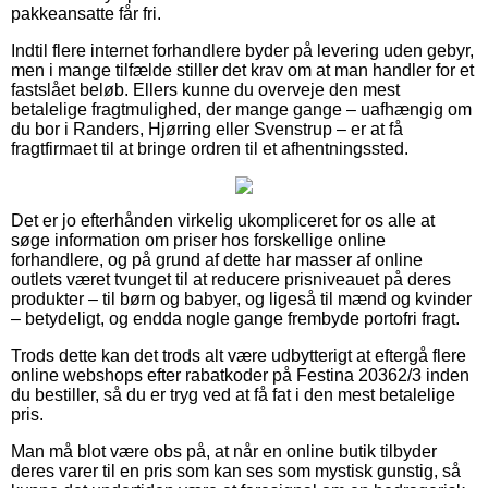
pakkeansatte får fri.
Indtil flere internet forhandlere byder på levering uden gebyr,
men i mange tilfælde stiller det krav om at man handler for et
fastslået beløb. Ellers kunne du overveje den mest
betalelige fragtmulighed, der mange gange – uafhængig om
du bor i Randers, Hjørring eller Svenstrup – er at få
fragtfirmaet til at bringe ordren til et afhentningssted.
Det er jo efterhånden virkelig ukompliceret for os alle at
søge information om priser hos forskellige online
forhandlere, og på grund af dette har masser af online
outlets været tvunget til at reducere prisniveauet på deres
produkter – til børn og babyer, og ligeså til mænd og kvinder
– betydeligt, og endda nogle gange frembyde portofri fragt.
Trods dette kan det trods alt være udbytterigt at eftergå flere
online webshops efter rabatkoder på Festina 20362/3 inden
du bestiller, så du er tryg ved at få fat i den mest betalelige
pris.
Man må blot være obs på, at når en online butik tilbyder
deres varer til en pris som kan ses som mystisk gunstig, så