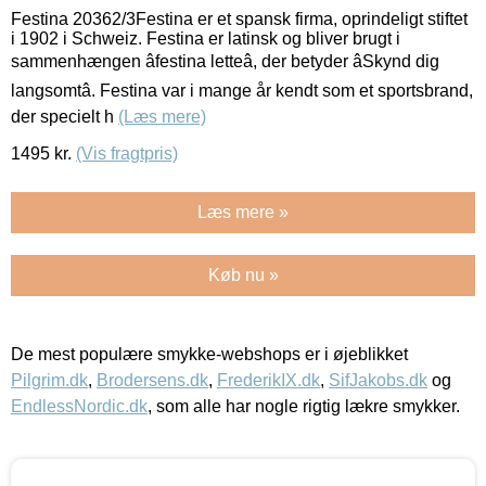
Festina 20362/3Festina er et spansk firma, oprindeligt stiftet
i 1902 i Schweiz. Festina er latinsk og bliver brugt i
sammenhængen âfestina letteâ, der betyder âSkynd dig
langsomtâ. Festina var i mange år kendt som et sportsbrand,
der specielt h
(Læs mere)
1495
kr.
(Vis fragtpris)
Læs mere »
Køb nu »
De mest populære smykke-webshops er i øjeblikket
Pilgrim.dk
,
Brodersens.dk
,
FrederikIX.dk
,
SifJakobs.dk
og
EndlessNordic.dk
, som alle har nogle rigtig lækre smykker.