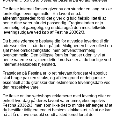
Vurderet til
3.9
ud af 5 stjerner baseret på
40
anmeldelser
De fleste internet firmaer giver nu om stunder en lang række
forskellige leveringsmidler. En favorit er p.t.
afhentningssteder, fordi det giver dig fuld fleksibilitet til at
hente dine varer når det passer dig. Fragtmetoden er jo
temmelig let gængelig, og endda også den mest letkøbte
leveringsudgave ved køb af Festina 20362/3.
Du burde ydermere beslutte dig for at vælge levering til din
adresse eller til når du er på job. Muligheden bliver oftest en
sjat mere omkostningsfuld, men omvendt temmelig
overkommelig. Den billigste form for fragt er uden tvivl at
hente varerne selv, men dette forudsætter at du bor lige ved
internet selskabets hjemsted.
Fragttiden på Festina er jo ret relevant forudsat vi absolut
skal bruge pakken straks, og af den grund er det ganske
essentielt at du gransker den estimerede leveringsdato ved
den respektive vare.
De fleste online webshops reklamerer med levering efter en
enkelt hverdag på deres favorit varenumre, eksempelvis
Festina 20362/3, men som ikke desto mindre afhænger af at
du bestiller tidligere end et bestemt klokkeslæt, så at de kan
nå at få dit nye produkt sendt afsted forud for at de