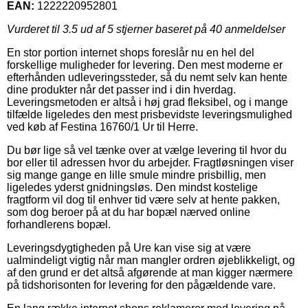
EAN:
1222220952801
Vurderet til
3.5
ud af 5 stjerner baseret på
40
anmeldelser
En stor portion internet shops foreslår nu en hel del
forskellige muligheder for levering. Den mest moderne er
efterhånden udleveringssteder, så du nemt selv kan hente
dine produkter når det passer ind i din hverdag.
Leveringsmetoden er altså i høj grad fleksibel, og i mange
tilfælde ligeledes den mest prisbevidste leveringsmulighed
ved køb af Festina 16760/1 Ur til Herre.
Du bør lige så vel tænke over at vælge levering til hvor du
bor eller til adressen hvor du arbejder. Fragtløsningen viser
sig mange gange en lille smule mindre prisbillig, men
ligeledes yderst gnidningsløs. Den mindst kostelige
fragtform vil dog til enhver tid være selv at hente pakken,
som dog beroer på at du har bopæl nærved online
forhandlerens bopæl.
Leveringsdygtigheden på Ure kan vise sig at være
ualmindeligt vigtig når man mangler ordren øjeblikkeligt, og
af den grund er det altså afgørende at man kigger nærmere
på tidshorisonten for levering for den pågældende vare.