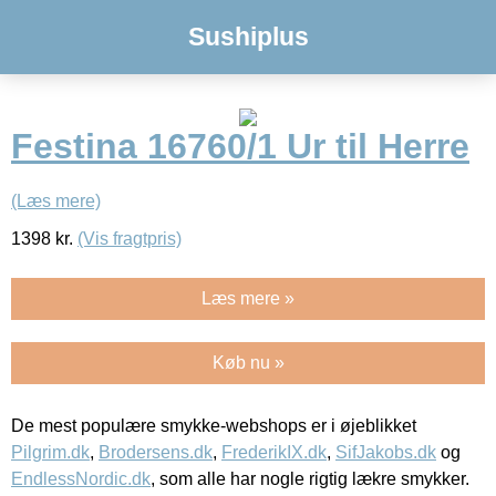
Sushiplus
Festina 16760/1 Ur til Herre
(Læs mere)
1398
kr.
(Vis fragtpris)
Læs mere »
Køb nu »
De mest populære smykke-webshops er i øjeblikket
Pilgrim.dk
,
Brodersens.dk
,
FrederikIX.dk
,
SifJakobs.dk
og
EndlessNordic.dk
, som alle har nogle rigtig lækre smykker.