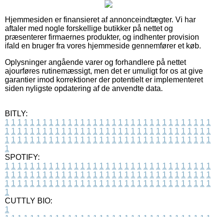
Hjemmesiden er finansieret af annonceindtægter. Vi har
aftaler med nogle forskellige butikker på nettet og
præsenterer firmaernes produkter, og indhenter provision
ifald en bruger fra vores hjemmeside gennemfører et køb.
Oplysninger angående varer og forhandlere på nettet
ajourføres rutinemæssigt, men det er umuligt for os at give
garantier imod korrektioner der potentielt er implementeret
siden nyligste opdatering af de anvendte data.
BITLY:
1
1
1
1
1
1
1
1
1
1
1
1
1
1
1
1
1
1
1
1
1
1
1
1
1
1
1
1
1
1
1
1
1
1
1
1
1
1
1
1
1
1
1
1
1
1
1
1
1
1
1
1
1
1
1
1
1
1
1
1
1
1
1
1
1
1
1
1
1
1
1
1
1
1
1
1
1
1
1
1
1
1
1
1
1
1
1
1
1
1
1
1
1
1
1
1
1
1
1
1
SPOTIFY:
1
1
1
1
1
1
1
1
1
1
1
1
1
1
1
1
1
1
1
1
1
1
1
1
1
1
1
1
1
1
1
1
1
1
1
1
1
1
1
1
1
1
1
1
1
1
1
1
1
1
1
1
1
1
1
1
1
1
1
1
1
1
1
1
1
1
1
1
1
1
1
1
1
1
1
1
1
1
1
1
1
1
1
1
1
1
1
1
1
1
1
1
1
1
1
1
1
1
1
1
CUTTLY BIO:
1