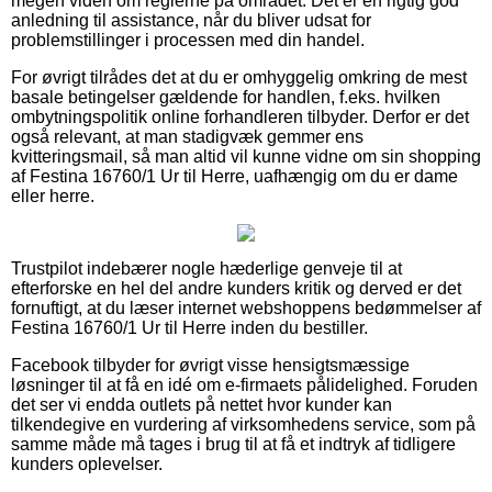
megen viden om reglerne på området. Det er en rigtig god
anledning til assistance, når du bliver udsat for
problemstillinger i processen med din handel.
For øvrigt tilrådes det at du er omhyggelig omkring de mest
basale betingelser gældende for handlen, f.eks. hvilken
ombytningspolitik online forhandleren tilbyder. Derfor er det
også relevant, at man stadigvæk gemmer ens
kvitteringsmail, så man altid vil kunne vidne om sin shopping
af Festina 16760/1 Ur til Herre, uafhængig om du er dame
eller herre.
Trustpilot indebærer nogle hæderlige genveje til at
efterforske en hel del andre kunders kritik og derved er det
fornuftigt, at du læser internet webshoppens bedømmelser af
Festina 16760/1 Ur til Herre inden du bestiller.
Facebook tilbyder for øvrigt visse hensigtsmæssige
løsninger til at få en idé om e-firmaets pålidelighed. Foruden
det ser vi endda outlets på nettet hvor kunder kan
tilkendegive en vurdering af virksomhedens service, som på
samme måde må tages i brug til at få et indtryk af tidligere
kunders oplevelser.