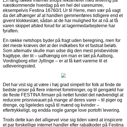
En lang række internet shops reklamerer med levering på
næstkommende hverdag på en hel del varenumre,
eksempelvis Festina 16760/1 Ur til Herre, men vær på vagt
da det afhænger af at handlen gemmenføres tidligere end et
givent klokkeslæt, sådan at de har mulighed for at nå at få
varen skippet afsted forud for at lagermedarbejderne har
fyraften.
En række netshops byder på fragt uden beregning, men for
det meste kræves det at der indkøbes for et fastsat beløb.
Som alternativ skulle man udse dig den mest prisbevidste
fragttype, der tit – uafhængig om man er tæt på Aalborg,
Vordingborg eller Jyllinge – er at få kørt varerne til et
udleveringssted.
Det har vist sig at være i høj grad simpelt for folk at finde de
bedste priser på flere internet forretninger, og til gengæld har
de fleste FESTINA firmaer på nettet fundet det nødvendigt at
reducere prisniveauet på mange af deres varer – til piger og
drenge, og ligeledes også til mænd og kvinder –
eftertrykkeligt, og endda nogle gange love portofri levering.
Trods dette kan det alligevel vise sig tiden værd at inspicere
et par forskellige internet handler efter rabatkoder på Festina