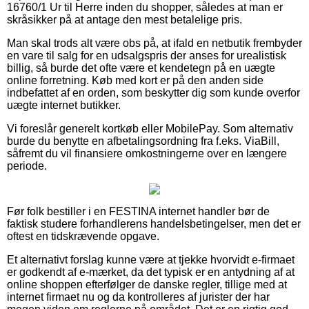
16760/1 Ur til Herre inden du shopper, således at man er
skråsikker på at antage den mest betalelige pris.
Man skal trods alt være obs på, at ifald en netbutik frembyder
en vare til salg for en udsalgspris der anses for urealistisk
billig, så burde det ofte være et kendetegn på en uægte
online forretning. Køb med kort er på den anden side
indbefattet af en orden, som beskytter dig som kunde overfor
uægte internet butikker.
Vi foreslår generelt kortkøb eller MobilePay. Som alternativ
burde du benytte en afbetalingsordning fra f.eks. ViaBill,
såfremt du vil finansiere omkostningerne over en længere
periode.
Før folk bestiller i en FESTINA internet handler bør de
faktisk studere forhandlerens handelsbetingelser, men det er
oftest en tidskrævende opgave.
Et alternativt forslag kunne være at tjekke hvorvidt e-firmaet
er godkendt af e-mærket, da det typisk er en antydning af at
online shoppen efterfølger de danske regler, tillige med at
internet firmaet nu og da kontrolleres af jurister der har