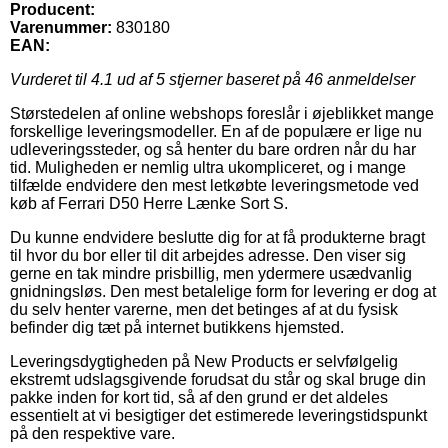
Producent:
Varenummer:
830180
EAN:
Vurderet til
4.1
ud af 5 stjerner baseret på
46
anmeldelser
Størstedelen af online webshops foreslår i øjeblikket mange
forskellige leveringsmodeller. En af de populære er lige nu
udleveringssteder, og så henter du bare ordren når du har
tid. Muligheden er nemlig ultra ukompliceret, og i mange
tilfælde endvidere den mest letkøbte leveringsmetode ved
køb af Ferrari D50 Herre Lænke Sort S.
Du kunne endvidere beslutte dig for at få produkterne bragt
til hvor du bor eller til dit arbejdes adresse. Den viser sig
gerne en tak mindre prisbillig, men ydermere usædvanlig
gnidningsløs. Den mest betalelige form for levering er dog at
du selv henter varerne, men det betinges af at du fysisk
befinder dig tæt på internet butikkens hjemsted.
Leveringsdygtigheden på New Products er selvfølgelig
ekstremt udslagsgivende forudsat du står og skal bruge din
pakke inden for kort tid, så af den grund er det aldeles
essentielt at vi besigtiger det estimerede leveringstidspunkt
på den respektive vare.