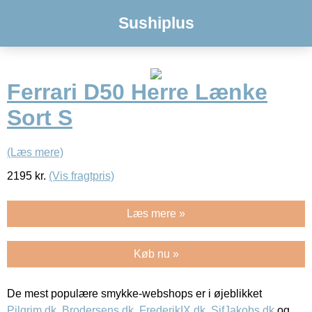
Sushiplus
Ferrari D50 Herre Lænke
Sort S
(Læs mere)
2195
kr.
(Vis fragtpris)
Læs mere »
Køb nu »
De mest populære smykke-webshops er i øjeblikket
Pilgrim.dk
,
Brodersens.dk
,
FrederikIX.dk
,
SifJakobs.dk
og