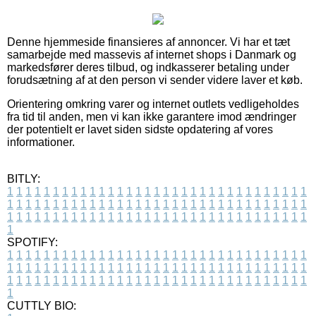
Denne hjemmeside finansieres af annoncer. Vi har et tæt
samarbejde med massevis af internet shops i Danmark og
markedsfører deres tilbud, og indkasserer betaling under
forudsætning af at den person vi sender videre laver et køb.
Orientering omkring varer og internet outlets vedligeholdes
fra tid til anden, men vi kan ikke garantere imod ændringer
der potentielt er lavet siden sidste opdatering af vores
informationer.
BITLY:
1
1
1
1
1
1
1
1
1
1
1
1
1
1
1
1
1
1
1
1
1
1
1
1
1
1
1
1
1
1
1
1
1
1
1
1
1
1
1
1
1
1
1
1
1
1
1
1
1
1
1
1
1
1
1
1
1
1
1
1
1
1
1
1
1
1
1
1
1
1
1
1
1
1
1
1
1
1
1
1
1
1
1
1
1
1
1
1
1
1
1
1
1
1
1
1
1
1
1
1
SPOTIFY:
1
1
1
1
1
1
1
1
1
1
1
1
1
1
1
1
1
1
1
1
1
1
1
1
1
1
1
1
1
1
1
1
1
1
1
1
1
1
1
1
1
1
1
1
1
1
1
1
1
1
1
1
1
1
1
1
1
1
1
1
1
1
1
1
1
1
1
1
1
1
1
1
1
1
1
1
1
1
1
1
1
1
1
1
1
1
1
1
1
1
1
1
1
1
1
1
1
1
1
1
CUTTLY BIO: