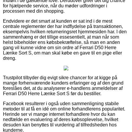
indført i de gældende love. Derudover giver det dig chance
for hjælpende service, når du møder udfordringer i
processen med din shopping.
Endvidere er det smart at kunden er sat ind i de mest
centrale reglementer der har indflydelse på transaktionen,
eksempelvis hvilken returneringsret hjemmesiden har. I den
sammenhæng er det tillige essesentielt, at man når som
helst bibeholder ens købsbekræftelse, så man en anden
gang vil kunne vidne om sin ordre af Ferrari D50 Herre
Lænke Sort S, om man skal købe en gave til en pige eller
dreng.
Trustpilot tilbyder dig evigt sikre chancer for at kigge på
mange forhenværende kunders erfaringer og af den grund
foreslåes det, at du analyserer e-handlens anmeldelser af
Ferrari D50 Herre Lænke Sort S før du bestiller.
Facebook resulterer i også uden sammenligning stabile
metoder til at få en idé om online forhandlerens popularitet.
Herinde ser vi mange internet forhandlere hvor du kan
nedfælde en evaluering af deres købsoplevelse, hvilket
desuden kan benyttes til vurdering af tilfredsheden hos
kunderne.