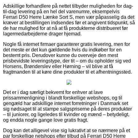
Adskillige forhandlere på nettet tilbyder muligheden for dag-
til-dag levering på en hel del varenumre, eksempelvis
Ferrari D50 Herre Lænke Sort S, men vær påpasselig da det
kræver at bestillingen indsendes før et angivent tidspunkt, så
de har mulighed for at nå at få produkterne distribueret før
lagermedarbejderne drager hjemad.
Nogle få internet firmaer garanterer gratis levering, men for
det meste er det kun gældende hvis du indkøber for en
bestemt pris. Derudover kunne du overveje den mest
prisbevidste leveringstype, der tit – om du opholder sig ved
Horsens, Brønderslev eller Hørning – vil blive at få
fragtmanden til at køre dine produkter til et afhentningssted.
Det er i dag særligt bekvemt for enhver at lave
prissammenligning i blandt forskellige webshops, og til
gengæld har adskillige internet forretninger i Danmark set
sig nødsaget til at stampe salgspriserne på deres produkter
– til juniorer, og ligeledes til kvinder og mænd – betydeligt,
og endda nogle gange love gratis fragt.
Dog kan det alligevel vise sig lukrativt at se nærmere på et
par forskellige netshops efter tilbud på Ferrari D50 Herre