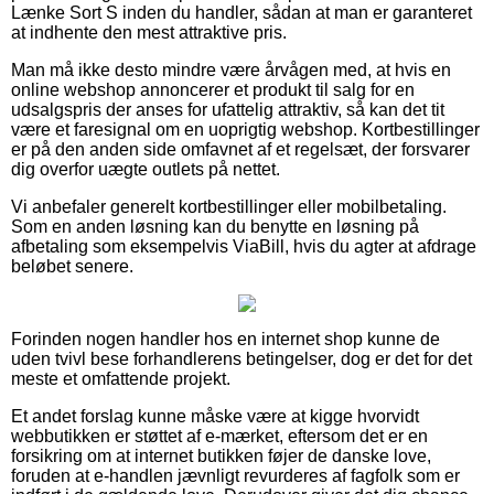
Lænke Sort S inden du handler, sådan at man er garanteret
at indhente den mest attraktive pris.
Man må ikke desto mindre være årvågen med, at hvis en
online webshop annoncerer et produkt til salg for en
udsalgspris der anses for ufattelig attraktiv, så kan det tit
være et faresignal om en uoprigtig webshop. Kortbestillinger
er på den anden side omfavnet af et regelsæt, der forsvarer
dig overfor uægte outlets på nettet.
Vi anbefaler generelt kortbestillinger eller mobilbetaling.
Som en anden løsning kan du benytte en løsning på
afbetaling som eksempelvis ViaBill, hvis du agter at afdrage
beløbet senere.
Forinden nogen handler hos en internet shop kunne de
uden tvivl bese forhandlerens betingelser, dog er det for det
meste et omfattende projekt.
Et andet forslag kunne måske være at kigge hvorvidt
webbutikken er støttet af e-mærket, eftersom det er en
forsikring om at internet butikken føjer de danske love,
foruden at e-handlen jævnligt revurderes af fagfolk som er