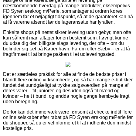
Mange online varehuse garanterer levering på
næstkommende hverdag på mange produkter, eksempelvis
FD Syren ørekrog m/Perle, som antager at ordren køres
igennem før et nøjagtigt tidspunkt, så at de garanteret kan nå
at få varerne afsendt før de lageransatte har fyraften.
Enkelte shops på nettet sikrer levering uden gebyr, men ofte
kun såfremt man aftager for en bestemt sum. I øvrigt kunne
du udse dig den billigste slags levering, der ofte – om du
befinder sig tæt på København, Farum eller Sæby – er at få
fragtfirmaet til at bringe pakken til et udleveringssted.
Det er særdeles praktisk for alle at finde de bedste priser i
blandt flere online virksomheder, og så har mange e-butikker
fundet det uundgåeligt at trykke salgsværdien på mange af
deres varer – til juniorer, og desuden også til mænd og
kvinder – helt i bund, og endda nogle gange frembyde fragt
uden beregning.
Derfor kan det immervæk være lønsomt at checke indtil flere
online selskaber efter rabat på FD Syren ørekrog m/Perle før
du shopper, så du er velinformeret til at indhente den mindst
kostelige pris.