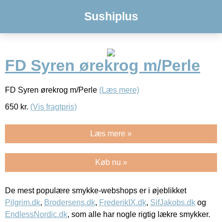
Sushiplus
FD Syren ørekrog m/Perle
FD Syren ørekrog m/Perle
(Læs mere)
650
kr.
(Vis fragtpris)
Læs mere »
Køb nu »
De mest populære smykke-webshops er i øjeblikket
Pilgrim.dk
,
Brodersens.dk
,
FrederikIX.dk
,
SifJakobs.dk
og
EndlessNordic.dk
, som alle har nogle rigtig lækre smykker.