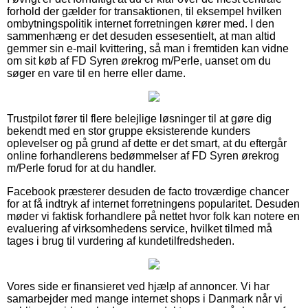
forhold der gælder for transaktionen, til eksempel hvilken
ombytningspolitik internet forretningen kører med. I den
sammenhæng er det desuden essesentielt, at man altid
gemmer sin e-mail kvittering, så man i fremtiden kan vidne
om sit køb af FD Syren ørekrog m/Perle, uanset om du
søger en vare til en herre eller dame.
Trustpilot fører til flere belejlige løsninger til at gøre dig
bekendt med en stor gruppe eksisterende kunders
oplevelser og på grund af dette er det smart, at du eftergår
online forhandlerens bedømmelser af FD Syren ørekrog
m/Perle forud for at du handler.
Facebook præsterer desuden de facto troværdige chancer
for at få indtryk af internet forretningens popularitet. Desuden
møder vi faktisk forhandlere på nettet hvor folk kan notere en
evaluering af virksomhedens service, hvilket tilmed må
tages i brug til vurdering af kundetilfredsheden.
Vores side er finansieret ved hjælp af annoncer. Vi har
samarbejder med mange internet shops i Danmark når vi