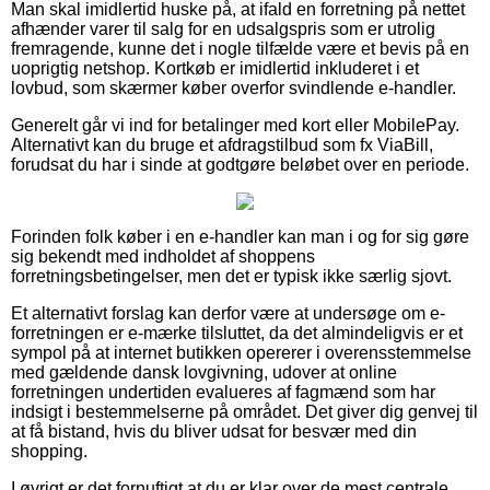
Man skal imidlertid huske på, at ifald en forretning på nettet
afhænder varer til salg for en udsalgspris som er utrolig
fremragende, kunne det i nogle tilfælde være et bevis på en
uoprigtig netshop. Kortkøb er imidlertid inkluderet i et
lovbud, som skærmer køber overfor svindlende e-handler.
Generelt går vi ind for betalinger med kort eller MobilePay.
Alternativt kan du bruge et afdragstilbud som fx ViaBill,
forudsat du har i sinde at godtgøre beløbet over en periode.
Forinden folk køber i en e-handler kan man i og for sig gøre
sig bekendt med indholdet af shoppens
forretningsbetingelser, men det er typisk ikke særlig sjovt.
Et alternativt forslag kan derfor være at undersøge om e-
forretningen er e-mærke tilsluttet, da det almindeligvis er et
sympol på at internet butikken opererer i overensstemmelse
med gældende dansk lovgivning, udover at online
forretningen undertiden evalueres af fagmænd som har
indsigt i bestemmelserne på området. Det giver dig genvej til
at få bistand, hvis du bliver udsat for besvær med din
shopping.
I øvrigt er det fornuftigt at du er klar over de mest centrale