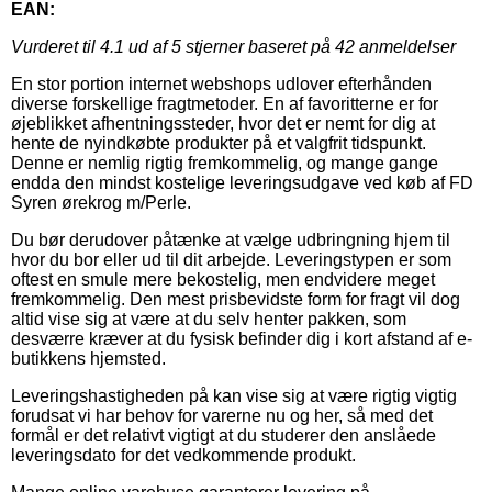
EAN:
Vurderet til
4.1
ud af 5 stjerner baseret på
42
anmeldelser
En stor portion internet webshops udlover efterhånden
diverse forskellige fragtmetoder. En af favoritterne er for
øjeblikket afhentningssteder, hvor det er nemt for dig at
hente de nyindkøbte produkter på et valgfrit tidspunkt.
Denne er nemlig rigtig fremkommelig, og mange gange
endda den mindst kostelige leveringsudgave ved køb af FD
Syren ørekrog m/Perle.
Du bør derudover påtænke at vælge udbringning hjem til
hvor du bor eller ud til dit arbejde. Leveringstypen er som
oftest en smule mere bekostelig, men endvidere meget
fremkommelig. Den mest prisbevidste form for fragt vil dog
altid vise sig at være at du selv henter pakken, som
desværre kræver at du fysisk befinder dig i kort afstand af e-
butikkens hjemsted.
Leveringshastigheden på kan vise sig at være rigtig vigtig
forudsat vi har behov for varerne nu og her, så med det
formål er det relativt vigtigt at du studerer den anslåede
leveringsdato for det vedkommende produkt.