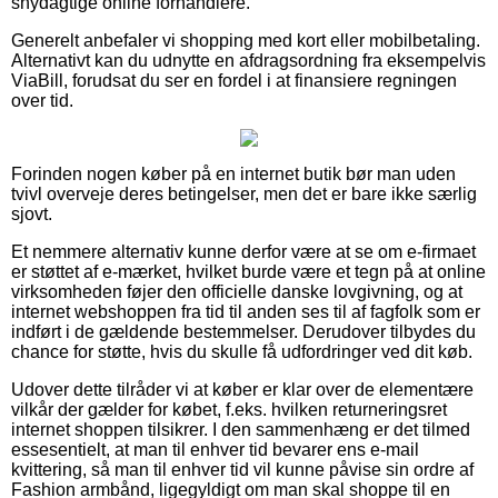
snydagtige online forhandlere.
Generelt anbefaler vi shopping med kort eller mobilbetaling.
Alternativt kan du udnytte en afdragsordning fra eksempelvis
ViaBill, forudsat du ser en fordel i at finansiere regningen
over tid.
Forinden nogen køber på en internet butik bør man uden
tvivl overveje deres betingelser, men det er bare ikke særlig
sjovt.
Et nemmere alternativ kunne derfor være at se om e-firmaet
er støttet af e-mærket, hvilket burde være et tegn på at online
virksomheden føjer den officielle danske lovgivning, og at
internet webshoppen fra tid til anden ses til af fagfolk som er
indført i de gældende bestemmelser. Derudover tilbydes du
chance for støtte, hvis du skulle få udfordringer ved dit køb.
Udover dette tilråder vi at køber er klar over de elementære
vilkår der gælder for købet, f.eks. hvilken returneringsret
internet shoppen tilsikrer. I den sammenhæng er det tilmed
essesentielt, at man til enhver tid bevarer ens e-mail
kvittering, så man til enhver tid vil kunne påvise sin ordre af
Fashion armbånd, ligegyldigt om man skal shoppe til en