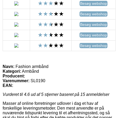
Besøg webshop
Besøg webshop
Besøg webshop
Besøg webshop
Besøg webshop
Navn:
Fashion armbånd
Kategori:
Armbånd
Producent:
Varenummer:
SL0190
EAN:
Vurderet til
4.6
ud af 5 stjerner baseret på
15
anmeldelser
Masser af online forretninger udlover i dag et hav af
forskellige leveringsmetoder. Den mest anvendte er på
nuværende tidspunkt levering til et afhentningssted, og så
skal du blot gå forbi efter de købte produkter når det passer