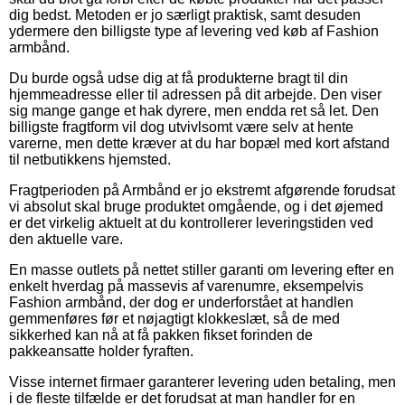
dig bedst. Metoden er jo særligt praktisk, samt desuden
ydermere den billigste type af levering ved køb af Fashion
armbånd.
Du burde også udse dig at få produkterne bragt til din
hjemmeadresse eller til adressen på dit arbejde. Den viser
sig mange gange et hak dyrere, men endda ret så let. Den
billigste fragtform vil dog utvivlsomt være selv at hente
varerne, men dette kræver at du har bopæl med kort afstand
til netbutikkens hjemsted.
Fragtperioden på Armbånd er jo ekstremt afgørende forudsat
vi absolut skal bruge produktet omgående, og i det øjemed
er det virkelig aktuelt at du kontrollerer leveringstiden ved
den aktuelle vare.
En masse outlets på nettet stiller garanti om levering efter en
enkelt hverdag på massevis af varenumre, eksempelvis
Fashion armbånd, der dog er underforstået at handlen
gemmenføres før et nøjagtigt klokkeslæt, så de med
sikkerhed kan nå at få pakken fikset forinden de
pakkeansatte holder fyraften.
Visse internet firmaer garanterer levering uden betaling, men
i de fleste tilfælde er det forudsat at man handler for en