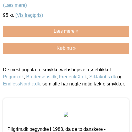
(Læs mere)
95
kr.
(Vis fragtpris)
Læs mere »
Køb nu »
De mest populære smykke-webshops er i øjeblikket
Pilgrim.dk
,
Brodersens.dk
,
FrederikIX.dk
,
SifJakobs.dk
og
EndlessNordic.dk
, som alle har nogle rigtig lækre smykker.
Pilgrim.dk begyndte i 1983, da de to danskere -