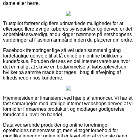
dame eller herre.
Trustpilot forærer dig flere udmærkede muligheder for at
eftersøge flere øvrige køberes synspunkter og derved er det
anbefalelsesværdigt, at du kigger nærmere på netshoppens
vurderinger af Fashion armbånd inden du placerer din ordre.
Facebook frembringer lige så vel uden sammenligning
fordelagtige genveje til at få en idé om online butikkens
kundefokus. Foruden det ses en del internet varehuse hvor
det er muligt at skrive en bedømmelse af købsoplevelsen,
hvilket på samme måde bør tages i brug til afvejning af
tilfredsheden hos kunderne.
Hjemmesiden er finansieret ved hjælp af annoncer. Vi har et
fast samarbejde med utallige internet webshops derved at vi
formidler firmaernes produkter, og modtager godtgørelse
forudsat du laver en handel.
Data vedrørende produkter og online forretninger
opretholdes rutinemæssigt, men vi tager forbehold for
modifikationer der potentielt er lavet efter at vi sidste gang