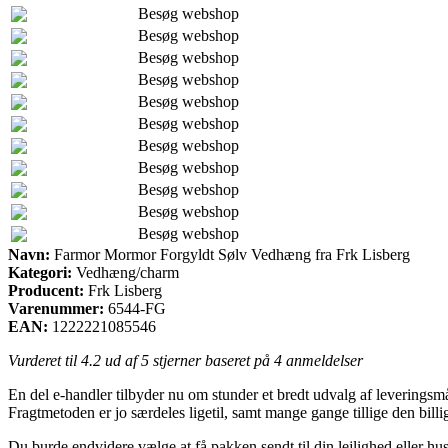
Besøg webshop
Besøg webshop
Besøg webshop
Besøg webshop
Besøg webshop
Besøg webshop
Besøg webshop
Besøg webshop
Besøg webshop
Besøg webshop
Besøg webshop
Navn:
Farmor Mormor Forgyldt Sølv Vedhæng fra Frk Lisberg
Kategori:
Vedhæng/charm
Producent:
Frk Lisberg
Varenummer:
6544-FG
EAN:
1222221085546
Vurderet til
4.2
ud af 5 stjerner baseret på
4
anmeldelser
En del e-handler tilbyder nu om stunder et bredt udvalg af leveringsm
Fragtmetoden er jo særdeles ligetil, samt mange gange tillige den bi
Du burde endvidere vælge at få pakken sendt til din lejlighed eller hus