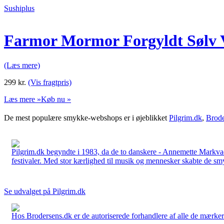
Sushiplus
Farmor Mormor Forgyldt Sølv 
(Læs mere)
299
kr.
(Vis fragtpris)
Læs mere »
Køb nu »
De mest populære smykke-webshops er i øjeblikket
Pilgrim.dk
,
Brode
Pilgrim.dk begyndte i 1983, da de to danskere - Annemette Markv
festivaler. Med stor kærlighed til musik og mennesker skabte de smykk
Se udvalget på Pilgrim.dk
Hos Brodersens.dk er de autoriserede forhandlere af alle de mærker d