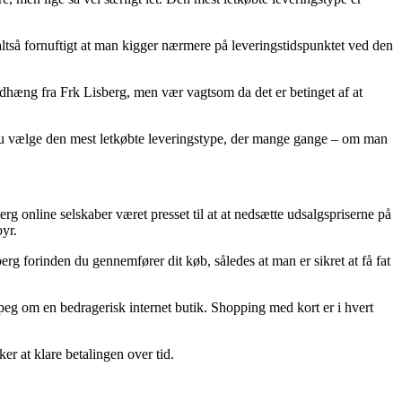
ltså fornuftigt at man kigger nærmere på leveringstidspunktet ved den
dhæng fra Frk Lisberg, men vær vagtsom da det er betinget af at
e du vælge den mest letkøbte leveringstype, der mange gange – om man
rg online selskaber været presset til at at nedsætte udsalgspriserne på
yr.
rg forinden du gennemfører dit køb, således at man er sikret at få fat
erpeg om en bedragerisk internet butik. Shopping med kort er i hvert
ker at klare betalingen over tid.