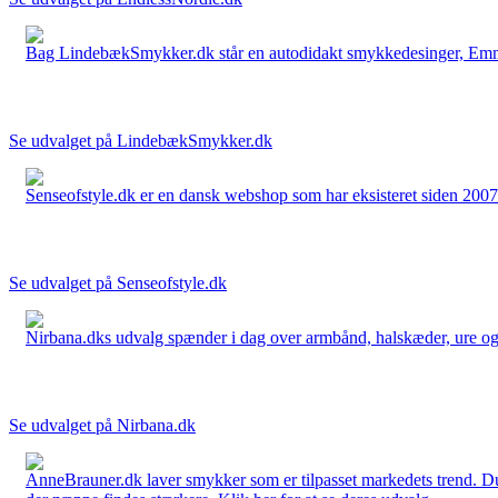
Bag LindebækSmykker.dk står en autodidakt smykkedesinger, Emma 
Se udvalget på LindebækSmykker.dk
Senseofstyle.dk er en dansk webshop som har eksisteret siden 2007.
Se udvalget på Senseofstyle.dk
Nirbana.dks udvalg spænder i dag over armbånd, halskæder, ure og ør
Se udvalget på Nirbana.dk
AnneBrauner.dk laver smykker som er tilpasset markedets trend. Du 