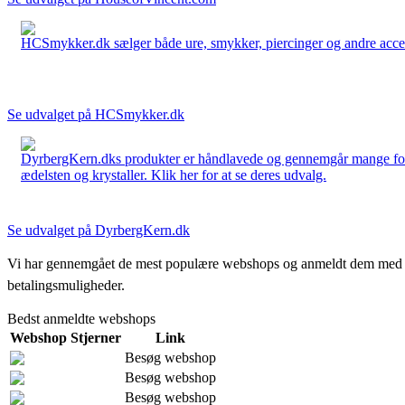
HCSmykker.dk sælger både ure, smykker, piercinger og andre accesso
Se udvalget på HCSmykker.dk
DyrbergKern.dks produkter er håndlavede og gennemgår mange forskel
ædelsten og krystaller. Klik her for at se deres udvalg.
Se udvalget på DyrbergKern.dk
Vi har gennemgået de mest populære webshops og anmeldt dem med stjern
betalingsmuligheder.
Bedst anmeldte webshops
Webshop
Stjerner
Link
Besøg webshop
Besøg webshop
Besøg webshop