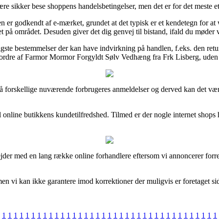
re sikker bese shoppens handelsbetingelser, men det er for det meste e
 er godkendt af e-mærket, grundet at det typisk er et kendetegn for at 
t på området. Desuden giver det dig genvej til bistand, ifald du møder v
igste bestemmelser der kan have indvirkning på handlen, f.eks. den ret
rdre af Farmor Mormor Forgyldt Sølv Vedhæng fra Frk Lisberg, uden hens
gå forskellige nuværende forbrugeres anmeldelser og derved kan det vær
til online butikkens kundetilfredshed. Tilmed er der nogle internet shop
ejder med en lang række online forhandlere eftersom vi annoncerer forr
en vi kan ikke garantere imod korrektioner der muligvis er foretaget sid
1
1
1
1
1
1
1
1
1
1
1
1
1
1
1
1
1
1
1
1
1
1
1
1
1
1
1
1
1
1
1
1
1
1
1
1
1