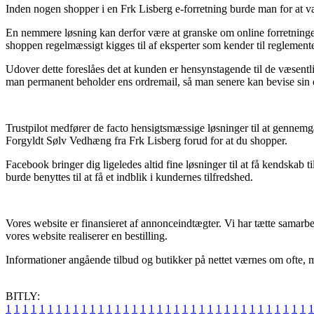
Inden nogen shopper i en Frk Lisberg e-forretning burde man for at væ
En nemmere løsning kan derfor være at granske om online forretningen
shoppen regelmæssigt kigges til af eksperter som kender til reglemente
Udover dette foreslåes det at kunden er hensynstagende til de væsentl
man permanent beholder ens ordremail, så man senere kan bevise sin o
Trustpilot medfører de facto hensigtsmæssige løsninger til at gennem
Forgyldt Sølv Vedhæng fra Frk Lisberg forud for at du shopper.
Facebook bringer dig ligeledes altid fine løsninger til at få kendskab 
burde benyttes til at få et indblik i kundernes tilfredshed.
Vores website er finansieret af annonceindtægter. Vi har tætte samarb
vores website realiserer en bestilling.
Informationer angående tilbud og butikker på nettet værnes om ofte, m
BITLY:
1
1
1
1
1
1
1
1
1
1
1
1
1
1
1
1
1
1
1
1
1
1
1
1
1
1
1
1
1
1
1
1
1
1
1
1
1