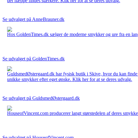
der næppe findes stærkere. Klik her for at se deres udvalg.
Se udvalget på AnneBrauner.dk
Hos GoldenTimes.dk sælger de moderne smykker og ure fra en lang 
Se udvalget på GoldenTimes.dk
GuldsmedØstergaard.dk har fysisk butik i Skive, hvor du kan finde
unikke smykker efter eget ønske. Klik her for at se deres udvalg.
Se udvalget på GuldsmedØstergaard.dk
HouseofVincent.com producerer langt størstedelen af deres smykker 
Se udvalget på HouseofVincent.com