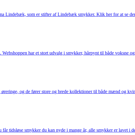
Lindebæk, som er stifter af Lindebæk smykker. Klik her for at se der
 Webshoppen har et stort udvalg i smykker, hårpynt til både voksne og b
eringe, og de fører store og brede kollektioner til både mænd og kvind
får tidsløse smykker du kan nyde i mange år, alle smykker er lavet i de