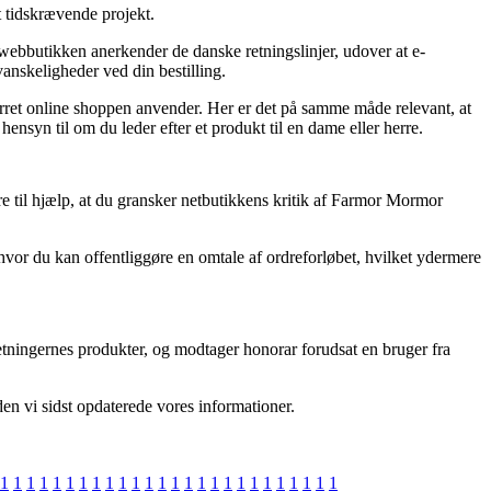
t tidskrævende projekt.
webbutikken anerkender de danske retningslinjer, udover at e-
anskeligheder ved din bestilling.
urret online shoppen anvender. Her er det på samme måde relevant, at
yn til om du leder efter et produkt til en dame eller herre.
e til hjælp, at du gransker netbutikkens kritik af Farmor Mormor
s hvor du kan offentliggøre en omtale af ordreforløbet, hvilket ydermere
etningernes produkter, og modtager honorar forudsat en bruger fra
en vi sidst opdaterede vores informationer.
1
1
1
1
1
1
1
1
1
1
1
1
1
1
1
1
1
1
1
1
1
1
1
1
1
1