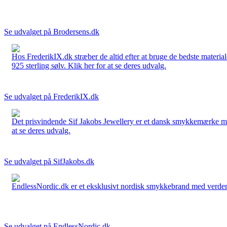
Se udvalget på Brodersens.dk
Hos FrederikIX.dk stræber de altid efter at bruge de bedste materia
925 sterling sølv. Klik her for at se deres udvalg.
Se udvalget på FrederikIX.dk
Det prisvindende Sif Jakobs Jewellery er et dansk smykkemærke med 
at se deres udvalg.
Se udvalget på SifJakobs.dk
EndlessNordic.dk er et eksklusivt nordisk smykkebrand med verden
Se udvalget på EndlessNordic.dk