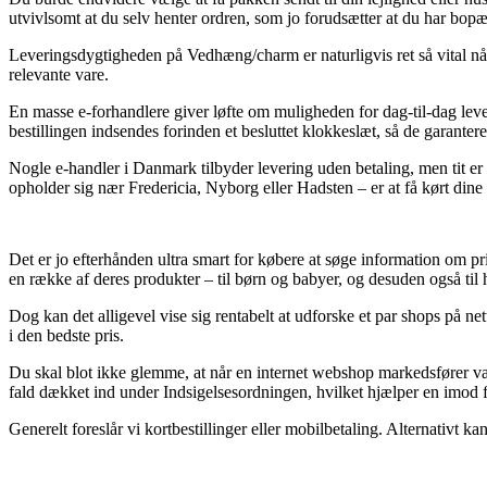
utvivlsomt at du selv henter ordren, som jo forudsætter at du har bopæ
Leveringsdygtigheden på Vedhæng/charm er naturligvis ret så vital nå
relevante vare.
En masse e-forhandlere giver løfte om muligheden for dag-til-dag le
bestillingen indsendes forinden et besluttet klokkeslæt, så de garanter
Nogle e-handler i Danmark tilbyder levering uden betaling, men tit er
opholder sig nær Fredericia, Nyborg eller Hadsten – er at få kørt dine v
Det er jo efterhånden ultra smart for købere at søge information om pri
en række af deres produkter – til børn og babyer, og desuden også ti
Dog kan det alligevel vise sig rentabelt at udforske et par shops på n
i den bedste pris.
Du skal blot ikke glemme, at når en internet webshop markedsfører varer
fald dækket ind under Indsigelsesordningen, hvilket hjælper en imod fa
Generelt foreslår vi kortbestillinger eller mobilbetaling. Alternativt k