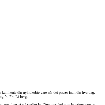
 kan hente din nyindkøbte vare når det passer ind i din hverdag.
ng fra Frk Lisberg.
e, men lige så vel særligt let. Den mest letkøbte leveringstype er