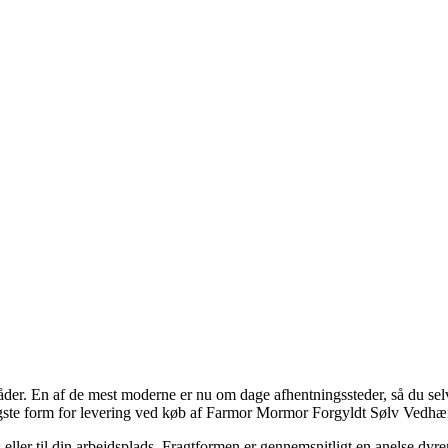
åder. En af de mest moderne er nu om dage afhentningssteder, så du selv
lligste form for levering ved køb af Farmor Mormor Forgyldt Sølv Vedhæ
 eller til din arbejdsplads. Fragtformen er gennemsnitligt en anelse dyrer