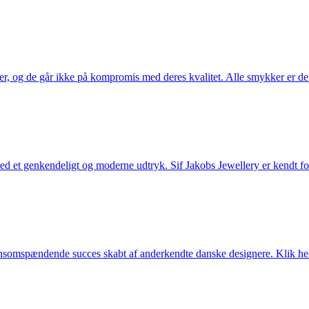
ler, og de går ikke på kompromis med deres kvalitet. Alle smykker er de
et genkendeligt og moderne udtryk. Sif Jakobs Jewellery er kendt for si
somspændende succes skabt af anderkendte danske designere. Klik her 