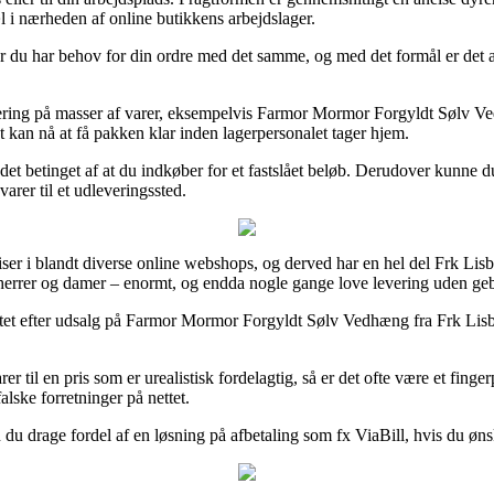
l i nærheden af online butikkens arbejdslager.
r du har behov for din ordre med det samme, og med det formål er det a
vering på masser af varer, eksempelvis Farmor Mormor Forgyldt Sølv Ve
et kan nå at få pakken klar inden lagerpersonalet tager hjem.
 det betinget af at du indkøber for et fastslået beløb. Derudover kunn
arer til et udleveringssted.
ser i blandt diverse online webshops, og derved har en hel del Frk Lisbe
l herrer og damer – enormt, og endda nogle gange love levering uden geb
ettet efter udsalg på Farmor Mormor Forgyldt Sølv Vedhæng fra Frk Lisbe
 til en pris som er urealistisk fordelagtig, så er det ofte være et fing
lske forretninger på nettet.
an du drage fordel af en løsning på afbetaling som fx ViaBill, hvis du øns