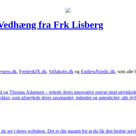
Vedhæng fra Frk Lisberg
rsens.dk
,
FrederikIX.dk
,
SifJakobs.dk
og
EndlessNordic.dk
, som alle 
ad og Thomas Adamsen – rettede deres innovative energi mod smykkedes
er, som afspejlede deres spontanitet, intimitet og autenticitet; alle dyb
u ser i deres webshop. Det er din garanti for at du får den bedste servi