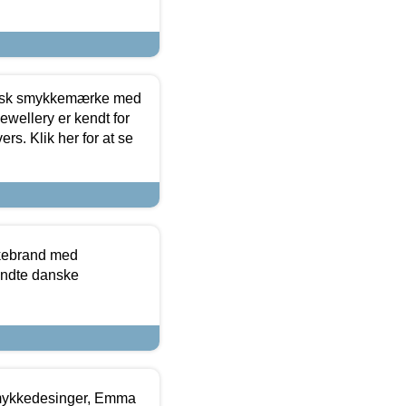
dansk smykkemærke med
ewellery er kendt for
ers. Klik her for at se
kkebrand med
ndte danske
mykkedesinger, Emma