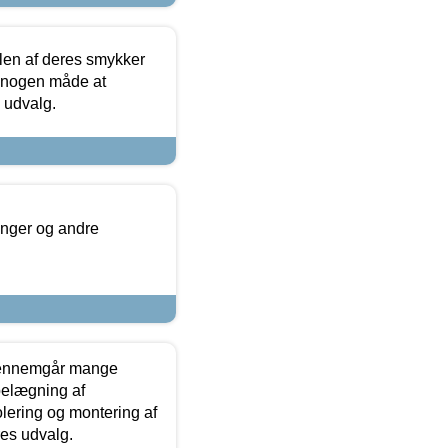
len af deres smykker
å nogen måde at
s udvalg.
inger og andre
gennemgår mange
 belægning af
olering og montering af
res udvalg.