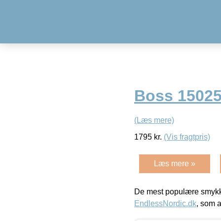
Boss 1502
(Læs mere)
1795
kr.
(Vis fragtpris)
Læs mere »
De mest populære smykk
EndlessNordic.dk
, som a