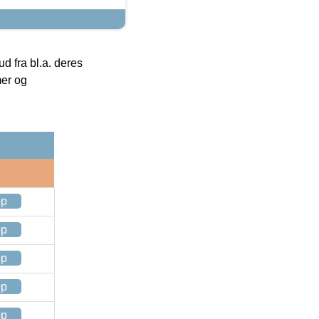
 fra bl.a. deres
mer og
op
op
op
op
op