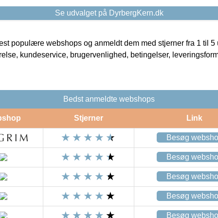
Se udvalget på DyrbergKern.dk
t populære webshops og anmeldt dem med stjerner fra 1 til 5 ud
rrelse, kundeservice, brugervenlighed, betingelser, leveringsfor
Bedst anmeldte webshops
bshop
Stjerner
Link
Besøg websh
Besøg websh
Besøg websh
Besøg websh
Besøg websh