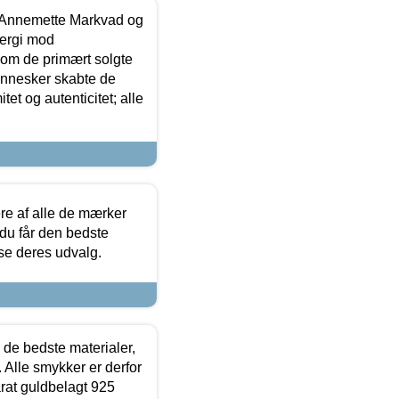
- Annemette Markvad og
ergi mod
som de primært solgte
mennesker skabte de
et og autenticitet; alle
.
re af alle de mærker
 du får den bedste
 se deres udvalg.
 de bedste materialer,
 Alle smykker er derfor
arat guldbelagt 925