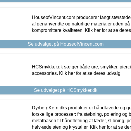
HouseofVincent.com producerer langt størstede
af genanvendte og naturlige materialer uden p
kompromittere kvaliteten. Klik her for at se dere
Se udvalget på HouseofVincent.com
HCSmykker.dk sælger både ure, smykker, pierc
accessories. Klik her for at se deres udvalg.
Se udvalget på HCSmykker.dk
DyrbergKern.dks produkter er håndlavede og 
forskellige processer: fra støbning, polering og
metalbasen til håndfletning af læder, slibning, p
halv-ædelsten og krystaller. Klik her for at se de