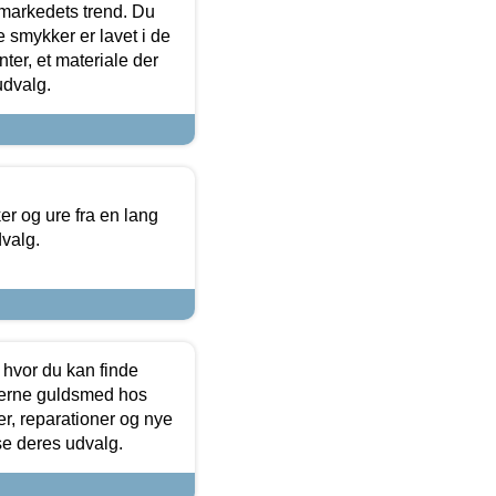
markedets trend. Du
e smykker er lavet i de
ter, et materiale der
udvalg.
 og ure fra en lang
dvalg.
 hvor du kan finde
terne guldsmed hos
r, reparationer og nye
se deres udvalg.