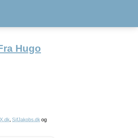
Fra Hugo
IX.dk
,
SifJakobs.dk
og