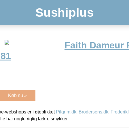
Sushiplus
Faith Dameur 
581
Køb nu »
e-webshops er i øjeblikket
Pilgrim.dk
,
Brodersens.dk
,
Frederik
lle har nogle rigtig lækre smykker.