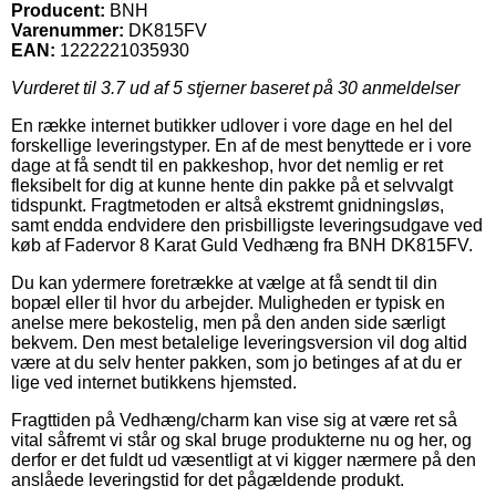
Producent:
BNH
Varenummer:
DK815FV
EAN:
1222221035930
Vurderet til
3.7
ud af 5 stjerner baseret på
30
anmeldelser
En række internet butikker udlover i vore dage en hel del
forskellige leveringstyper. En af de mest benyttede er i vore
dage at få sendt til en pakkeshop, hvor det nemlig er ret
fleksibelt for dig at kunne hente din pakke på et selvvalgt
tidspunkt. Fragtmetoden er altså ekstremt gnidningsløs,
samt endda endvidere den prisbilligste leveringsudgave ved
køb af Fadervor 8 Karat Guld Vedhæng fra BNH DK815FV.
Du kan ydermere foretrække at vælge at få sendt til din
bopæl eller til hvor du arbejder. Muligheden er typisk en
anelse mere bekostelig, men på den anden side særligt
bekvem. Den mest betalelige leveringsversion vil dog altid
være at du selv henter pakken, som jo betinges af at du er
lige ved internet butikkens hjemsted.
Fragttiden på Vedhæng/charm kan vise sig at være ret så
vital såfremt vi står og skal bruge produkterne nu og her, og
derfor er det fuldt ud væsentligt at vi kigger nærmere på den
anslåede leveringstid for det pågældende produkt.