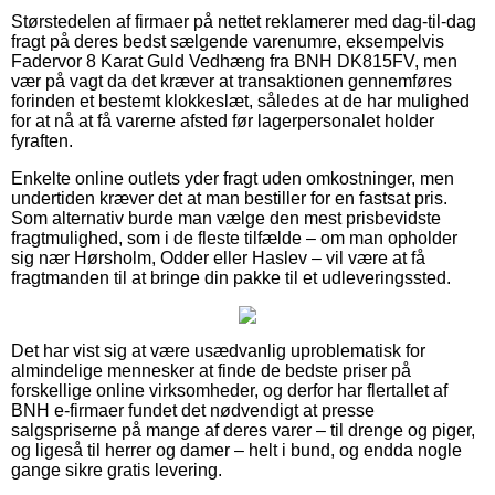
Størstedelen af firmaer på nettet reklamerer med dag-til-dag
fragt på deres bedst sælgende varenumre, eksempelvis
Fadervor 8 Karat Guld Vedhæng fra BNH DK815FV, men
vær på vagt da det kræver at transaktionen gennemføres
forinden et bestemt klokkeslæt, således at de har mulighed
for at nå at få varerne afsted før lagerpersonalet holder
fyraften.
Enkelte online outlets yder fragt uden omkostninger, men
undertiden kræver det at man bestiller for en fastsat pris.
Som alternativ burde man vælge den mest prisbevidste
fragtmulighed, som i de fleste tilfælde – om man opholder
sig nær Hørsholm, Odder eller Haslev – vil være at få
fragtmanden til at bringe din pakke til et udleveringssted.
Det har vist sig at være usædvanlig uproblematisk for
almindelige mennesker at finde de bedste priser på
forskellige online virksomheder, og derfor har flertallet af
BNH e-firmaer fundet det nødvendigt at presse
salgspriserne på mange af deres varer – til drenge og piger,
og ligeså til herrer og damer – helt i bund, og endda nogle
gange sikre gratis levering.