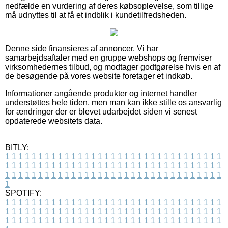
nedfælde en vurdering af deres købsoplevelse, som tillige
må udnyttes til at få et indblik i kundetilfredsheden.
Denne side finansieres af annoncer. Vi har
samarbejdsaftaler med en gruppe webshops og fremviser
virksomhedernes tilbud, og modtager godtgørelse hvis en af
de besøgende på vores website foretager et indkøb.
Informationer angående produkter og internet handler
understøttes hele tiden, men man kan ikke stille os ansvarlig
for ændringer der er blevet udarbejdet siden vi senest
opdaterede websitets data.
BITLY:
1
1
1
1
1
1
1
1
1
1
1
1
1
1
1
1
1
1
1
1
1
1
1
1
1
1
1
1
1
1
1
1
1
1
1
1
1
1
1
1
1
1
1
1
1
1
1
1
1
1
1
1
1
1
1
1
1
1
1
1
1
1
1
1
1
1
1
1
1
1
1
1
1
1
1
1
1
1
1
1
1
1
1
1
1
1
1
1
1
1
1
1
1
1
1
1
1
1
1
1
SPOTIFY:
1
1
1
1
1
1
1
1
1
1
1
1
1
1
1
1
1
1
1
1
1
1
1
1
1
1
1
1
1
1
1
1
1
1
1
1
1
1
1
1
1
1
1
1
1
1
1
1
1
1
1
1
1
1
1
1
1
1
1
1
1
1
1
1
1
1
1
1
1
1
1
1
1
1
1
1
1
1
1
1
1
1
1
1
1
1
1
1
1
1
1
1
1
1
1
1
1
1
1