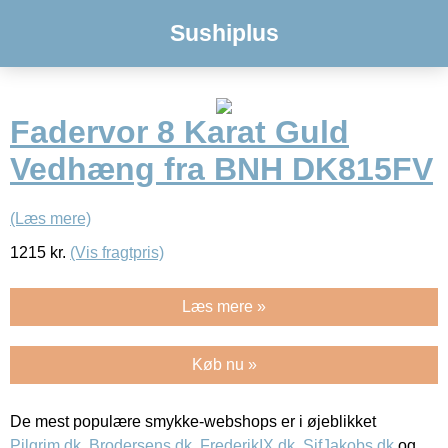
Sushiplus
Fadervor 8 Karat Guld
Vedhæng fra BNH DK815FV
(Læs mere)
1215
kr.
(Vis fragtpris)
Læs mere »
Køb nu »
De mest populære smykke-webshops er i øjeblikket
Pilgrim.dk
,
Brodersens.dk
,
FrederikIX.dk
,
SifJakobs.dk
og