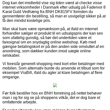
Dog kan det imidlertid vise sig tiden værd at checke visse
internet virksomheder i Danmark efter udsalg på Fadervor 8
Karat Guld Vedhæng fra BNH DK815FV forinden du
gennemfører din bestilling, så man er usvigeligt sikker på at
få den mindst kostelige pris.
Man skal bare være opmærksom på, at ifald en internet
forhandler sælger et produkt til en udsalgspris der kan ses
som ufattelig gunstig, så bør det undertiden være et
faresignal om en snydagtig online webshop. Køb med
gængse betalingskort er på den anden side omsluttet af en
anordning, som dækker kunden imod uægte online
selskaber.
Vi foreslår generelt shopping med kort eller betalinger med
mobilen. Som alternativ burde du anvende et tilbud som for
eksempel ViaBill, ifald du agter at klare betalingen af flere
omgange.
Før folk bestiller hos en BNH forretning på nettet behøver
man i og for sig se på shoppens vilkår, det er dog bare et
omfattende arbejde.