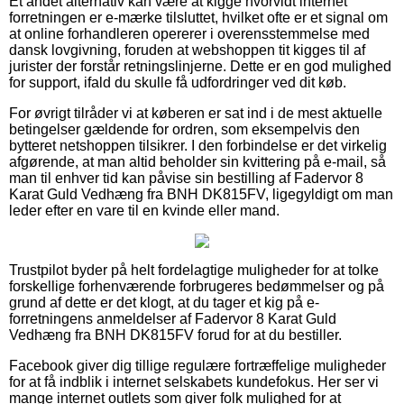
Et andet alternativ kan være at kigge hvorvidt internet
forretningen er e-mærke tilsluttet, hvilket ofte er et signal om
at online forhandleren opererer i overensstemmelse med
dansk lovgivning, foruden at webshoppen tit kigges til af
jurister der forstår retningslinjerne. Dette er en god mulighed
for support, ifald du skulle få udfordringer ved dit køb.
For øvrigt tilråder vi at køberen er sat ind i de mest aktuelle
betingelser gældende for ordren, som eksempelvis den
bytteret netshoppen tilsikrer. I den forbindelse er det virkelig
afgørende, at man altid beholder sin kvittering på e-mail, så
man til enhver tid kan påvise sin bestilling af Fadervor 8
Karat Guld Vedhæng fra BNH DK815FV, ligegyldigt om man
leder efter en vare til en kvinde eller mand.
Trustpilot byder på helt fordelagtige muligheder for at tolke
forskellige forhenværende forbrugeres bedømmelser og på
grund af dette er det klogt, at du tager et kig på e-
forretningens anmeldelser af Fadervor 8 Karat Guld
Vedhæng fra BNH DK815FV forud for at du bestiller.
Facebook giver dig tillige regulære fortræffelige muligheder
for at få indblik i internet selskabets kundefokus. Her ser vi
mange internet outlets som giver folk mulighed for at