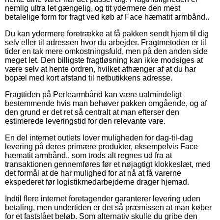
nemlig ultra let gængelig, og tit ydermere den mest
betalelige form for fragt ved køb af Face hæmatit armbånd..
Du kan ydermere foretrække at få pakken sendt hjem til dig
selv eller til adressen hvor du arbejder. Fragtmetoden er til
tider en tak mere omkostningsfuld, men på den anden side
meget let. Den billigste fragtløsning kan ikke modsiges at
være selv at hente ordren, hvilket afhænger af at du har
bopæl med kort afstand til netbutikkens adresse.
Fragttiden på Perlearmbånd kan være ualmindeligt
bestemmende hvis man behøver pakken omgående, og af
den grund er det ret så centralt at man efterser den
estimerede leveringstid for den relevante vare.
En del internet outlets lover muligheden for dag-til-dag
levering på deres primære produkter, eksempelvis Face
hæmatit armbånd., som trods alt regnes ud fra at
transaktionen gennemføres før et nøjagtigt klokkeslæt, med
det formål at de har mulighed for at nå at få varerne
ekspederet før logistikmedarbejderne drager hjemad.
Indtil flere internet foretagender garanterer levering uden
betaling, men undertiden er det så præmissen at man køber
for et fastslået beløb. Som alternativ skulle du gribe den