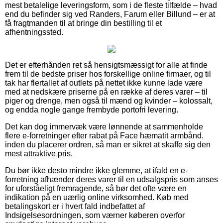
mest betalelige leveringsform, som i de fleste tilfælde – hvad
end du befinder sig ved Randers, Farum eller Billund – er at
få fragtmanden til at bringe din bestilling til et
afhentningssted.
Det er efterhånden ret så hensigtsmæssigt for alle at finde
frem til de bedste priser hos forskellige online firmaer, og til
tak har flertallet af outlets på nettet ikke kunne lade være
med at nedskære priserne på en række af deres varer – til
piger og drenge, men også til mænd og kvinder – kolossalt,
og endda nogle gange frembyde portofri levering.
Det kan dog immervæk være lønnende at sammenholde
flere e-forretninger efter rabat på Face hæmatit armbånd.
inden du placerer ordren, så man er sikret at skaffe sig den
mest attraktive pris.
Du bør ikke desto mindre ikke glemme, at ifald en e-
forretning afhænder deres varer til en udsalgspris som anses
for uforståeligt fremragende, så bør det ofte være en
indikation på en uærlig online virksomhed. Køb med
betalingskort er i hvert fald indbefattet af
Indsigelsesordningen, som værner køberen overfor