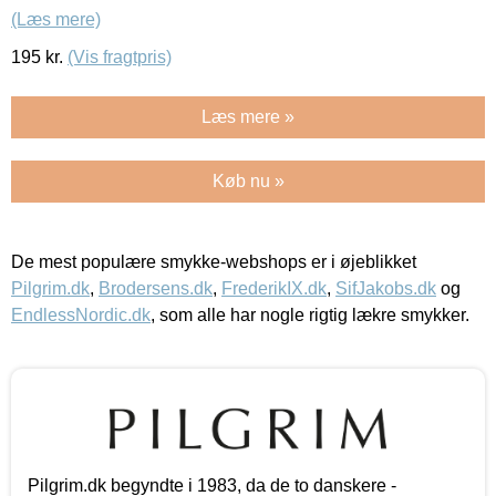
(Læs mere)
195
kr.
(Vis fragtpris)
Læs mere »
Køb nu »
De mest populære smykke-webshops er i øjeblikket
Pilgrim.dk
,
Brodersens.dk
,
FrederikIX.dk
,
SifJakobs.dk
og
EndlessNordic.dk
, som alle har nogle rigtig lækre smykker.
Pilgrim.dk begyndte i 1983, da de to danskere -