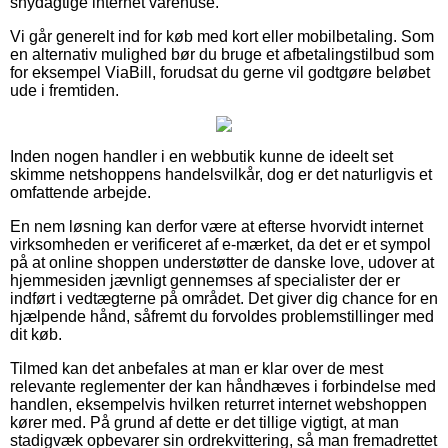
snydagtige internet varehuse.
Vi går generelt ind for køb med kort eller mobilbetaling. Som
en alternativ mulighed bør du bruge et afbetalingstilbud som
for eksempel ViaBill, forudsat du gerne vil godtgøre beløbet
ude i fremtiden.
Inden nogen handler i en webbutik kunne de ideelt set
skimme netshoppens handelsvilkår, dog er det naturligvis et
omfattende arbejde.
En nem løsning kan derfor være at efterse hvorvidt internet
virksomheden er verificeret af e-mærket, da det er et sympol
på at online shoppen understøtter de danske love, udover at
hjemmesiden jævnligt gennemses af specialister der er
indført i vedtægterne på området. Det giver dig chance for en
hjælpende hånd, såfremt du forvoldes problemstillinger med
dit køb.
Tilmed kan det anbefales at man er klar over de mest
relevante reglementer der kan håndhæves i forbindelse med
handlen, eksempelvis hvilken returret internet webshoppen
kører med. På grund af dette er det tillige vigtigt, at man
stadigvæk opbevarer sin ordrekvittering, så man fremadrettet