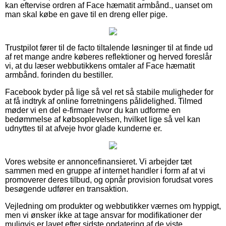
kan eftervise ordren af Face hæmatit armbånd., uanset om
man skal købe en gave til en dreng eller pige.
Trustpilot fører til de facto tiltalende løsninger til at finde ud
af ret mange andre køberes reflektioner og herved foreslår
vi, at du læser webbutikkens omtaler af Face hæmatit
armbånd. forinden du bestiller.
Facebook byder på lige så vel ret så stabile muligheder for
at få indtryk af online forretningens pålidelighed. Tilmed
møder vi en del e-firmaer hvor du kan udforme en
bedømmelse af købsoplevelsen, hvilket lige så vel kan
udnyttes til at afveje hvor glade kunderne er.
Vores website er annoncefinansieret. Vi arbejder tæt
sammen med en gruppe af internet handler i form af at vi
promoverer deres tilbud, og opnår provision forudsat vores
besøgende udfører en transaktion.
Vejledning om produkter og webbutikker værnes om hyppigt,
men vi ønsker ikke at tage ansvar for modifikationer der
muligvis er lavet efter sidste opdatering af de viste