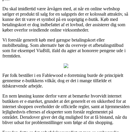
Du skal imidlertid være årvågen med, at når en online webshop
sælger et produkt til salg for en salgspris der er kolossalt attraktiv, så
kunne det tit være et symbol på en uoprigtig e-butik. Køb med
betalingskort er dog indbefattet af et lovbud, der assisterer dig som
køber overfor svindlende online virksomheder.
Vi foreslår generelt køb med gængse betalingskort eller
mobilbetaling. Som alternativ bør du overveje et afbetalingstilbud
som for eksempel ViaBill, ifald du agter at honorere pengene ude i
fremtiden.
Før folk bestiller i en Fablewood e-forretning burde de principielt
gennemse e-butikkens vilkår, dog er det i mange tilfælde et
tidskrævende arbejde.
En nem løsning kunne derfor være at bemærke hvorvidt internet
butikken er e-mærket, grundet at det generelt er en sikkerhed for at
internet shoppen overholder de officielle regler, samt at hjemmesiden
lejlighedsvis efterses af eksperter som forstår reglementet på
området. Derudover giver det dig mulighed for at få bistand, når du
bliver udsat for problemstillinger som følge af din shopping.