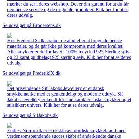
mærker du ser i deres webshop. Det er din garanti for at du får
den bedste service og de originale produkter. Klik her for at se
deres udvalg.
Se udvalget på Brodersens.dk
Hos FrederikIX.dk stræber de altid efter at bruge de bedste
materialer, og de går ikke på kompromis med deres kvalitet.
Alle smykker er derfor lavet i 100% recycled 925 Sterling sølv
og 22 karat guldbelagt 925 sterling sølv. Klik her for at se deres
udvalg.
Se udvalget på FrederikIX.dk
Det prisvindende Sif Jakobs Jewellery er et dansk
smykkemærke med et genkendeligt og moderne udtryk. Sif
Jakobs Jewellery er kendt for sine karakteristiske smykker og et
stilsikkert univers. Klik her for at se deres udvalg.
Se udvalget på SifJakobs.dk
EndlessNordic.dk er et eksklusivt nordisk smykkebrand med
verdensomspændende succes skabt af anderkendte danske