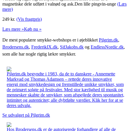
magnetiske dele udført i valnød og ask.Den lille pingvin-unge
(Læs
mere)
249
kr.
(Vis fragtpris)
Læs mere »
Køb nu »
De mest populære smykke-webshops er i øjeblikket
Pilgrim.dk
,
Brodersens.dk
,
FrederikIX.dk
,
SifJakobs.dk
og
EndlessNordic.dk
,
som alle har nogle rigtig lækre smykker.
Pilgrim.dk begyndte i 1983, da de to danskere - Annemette
Markvad og Thomas Adamsen – rettede deres innovative
energi mod smykkedesign og fremstillede unikke smykker, som
de primært solgte på festivaler. Med stor kærlighed til musik og
mennesker skabte de smykker, som afspejlede deres spontanitet,
intimitet og autenticitet; alle dybtfølte værdier. Klik her for at se
deres udvalg.
Se udvalget på Pilgrim.dk
Hos Brodersens.dk er de autoriserede forhandlere af alle de