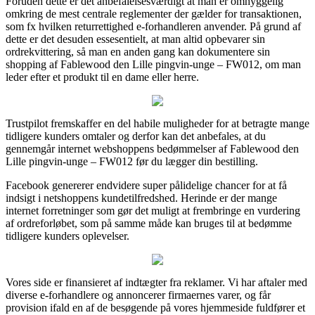
Foruden dette er det anbefalelsesværdigt at man er omhyggelig
omkring de mest centrale reglementer der gælder for transaktionen,
som fx hvilken returrettighed e-forhandleren anvender. På grund af
dette er det desuden essesentielt, at man altid opbevarer sin
ordrekvittering, så man en anden gang kan dokumentere sin
shopping af Fablewood den Lille pingvin-unge – FW012, om man
leder efter et produkt til en dame eller herre.
Trustpilot fremskaffer en del habile muligheder for at betragte mange
tidligere kunders omtaler og derfor kan det anbefales, at du
gennemgår internet webshoppens bedømmelser af Fablewood den
Lille pingvin-unge – FW012 før du lægger din bestilling.
Facebook genererer endvidere super pålidelige chancer for at få
indsigt i netshoppens kundetilfredshed. Herinde er der mange
internet forretninger som gør det muligt at frembringe en vurdering
af ordreforløbet, som på samme måde kan bruges til at bedømme
tidligere kunders oplevelser.
Vores side er finansieret af indtægter fra reklamer. Vi har aftaler med
diverse e-forhandlere og annoncerer firmaernes varer, og får
provision ifald en af de besøgende på vores hjemmeside fuldfører et