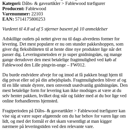
Kategori:
Dåbs- & gaveartikler > Fablewood træfigurer
Producent:
Fablewood
Varenummer:
22103
EAN:
5714175800253
Vurderet til
4.8
ud af 5 stjerner baseret på
10
anmeldelser
Adskillige outlets på nettet giver nu til dags alverdens former for
levering. Det mest populære er nu om stunder pakkeshoppen, som
giver dig fleksibiliteten til at hente dine nye produkter lige når det
passer dig. Leveringsmetoden er jo super gnidningsløs, og mange
gange derudover den mest betalelige fragtmulighed ved køb af
Fablewood den Lille pingvin-unge – FW012.
Du burde endvidere afveje for og imod at få pakken bragt hjem til
dig privat eller ud på din arbejdsplads. Fragtmuligheden bliver af og
til en lille smule dyrere, men omvendt usædvanlig gnidningsløs. Den
mest betalelige form for levering kan ikke modsiges at være at du
selv henter pakken, hvilket dog står og falder med at du bor lige ved
online forhandlerens hjemsted.
Fragtperioden på Dåbs- & gaveartikler > Fablewood træfigurer kan
vise sig at være super afgørende om du har behov for varen lige om
lidt, og med det formål er det skam væsentligt at man kigger
nærmere på leveringstiden ved den relevante vare.