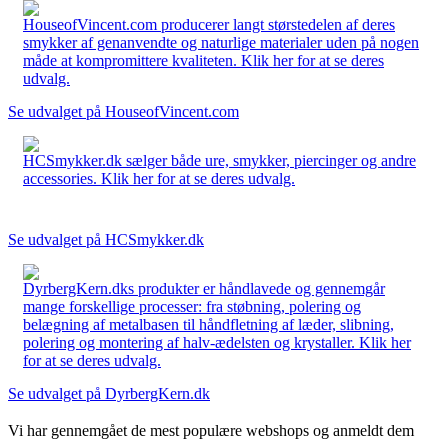
HouseofVincent.com producerer langt størstedelen af deres
smykker af genanvendte og naturlige materialer uden på nogen
måde at kompromittere kvaliteten. Klik her for at se deres
udvalg.
Se udvalget på HouseofVincent.com
HCSmykker.dk sælger både ure, smykker, piercinger og andre
accessories. Klik her for at se deres udvalg.
Se udvalget på HCSmykker.dk
DyrbergKern.dks produkter er håndlavede og gennemgår
mange forskellige processer: fra støbning, polering og
belægning af metalbasen til håndfletning af læder, slibning,
polering og montering af halv-ædelsten og krystaller. Klik her
for at se deres udvalg.
Se udvalget på DyrbergKern.dk
Vi har gennemgået de mest populære webshops og anmeldt dem