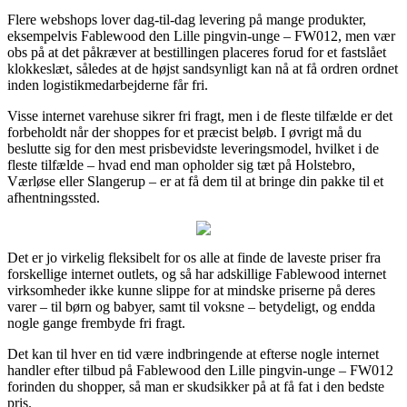
Flere webshops lover dag-til-dag levering på mange produkter,
eksempelvis Fablewood den Lille pingvin-unge – FW012, men vær
obs på at det påkræver at bestillingen placeres forud for et fastslået
klokkeslæt, således at de højst sandsynligt kan nå at få ordren ordnet
inden logistikmedarbejderne får fri.
Visse internet varehuse sikrer fri fragt, men i de fleste tilfælde er det
forbeholdt når der shoppes for et præcist beløb. I øvrigt må du
beslutte sig for den mest prisbevidste leveringsmodel, hvilket i de
fleste tilfælde – hvad end man opholder sig tæt på Holstebro,
Værløse eller Slangerup – er at få dem til at bringe din pakke til et
afhentningssted.
Det er jo virkelig fleksibelt for os alle at finde de laveste priser fra
forskellige internet outlets, og så har adskillige Fablewood internet
virksomheder ikke kunne slippe for at mindske priserne på deres
varer – til børn og babyer, samt til voksne – betydeligt, og endda
nogle gange frembyde fri fragt.
Det kan til hver en tid være indbringende at efterse nogle internet
handler efter tilbud på Fablewood den Lille pingvin-unge – FW012
forinden du shopper, så man er skudsikker på at få fat i den bedste
pris.