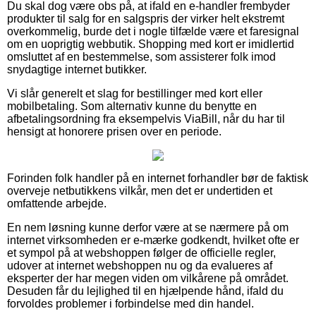
Du skal dog være obs på, at ifald en e-handler frembyder
produkter til salg for en salgspris der virker helt ekstremt
overkommelig, burde det i nogle tilfælde være et faresignal
om en uoprigtig webbutik. Shopping med kort er imidlertid
omsluttet af en bestemmelse, som assisterer folk imod
snydagtige internet butikker.
Vi slår generelt et slag for bestillinger med kort eller
mobilbetaling. Som alternativ kunne du benytte en
afbetalingsordning fra eksempelvis ViaBill, når du har til
hensigt at honorere prisen over en periode.
Forinden folk handler på en internet forhandler bør de faktisk
overveje netbutikkens vilkår, men det er undertiden et
omfattende arbejde.
En nem løsning kunne derfor være at se nærmere på om
internet virksomheden er e-mærke godkendt, hvilket ofte er
et sympol på at webshoppen følger de officielle regler,
udover at internet webshoppen nu og da evalueres af
eksperter der har megen viden om vilkårene på området.
Desuden får du lejlighed til en hjælpende hånd, ifald du
forvoldes problemer i forbindelse med din handel.