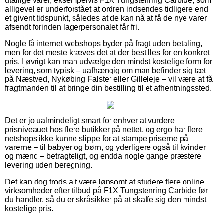
utallige varer, eksempelvis F1X Tungstenring Carbide, som
alligevel er underforstået at ordren indsendes tidligere end
et givent tidspunkt, således at de kan nå at få de nye varer
afsendt forinden lagerpersonalet får fri.
Nogle få internet webshops byder på fragt uden betaling,
men for det meste kræves det at der bestilles for en konkret
pris. I øvrigt kan man udvælge den mindst kostelige form for
levering, som typisk – uafhængig om man befinder sig tæt
på Næstved, Nykøbing Falster eller Gilleleje – vil være at få
fragtmanden til at bringe din bestilling til et afhentningssted.
Det er jo ualmindeligt smart for enhver at vurdere
prisniveauet hos flere butikker på nettet, og ergo har flere
netshops ikke kunne slippe for at stampe priserne på
varerne – til babyer og børn, og yderligere også til kvinder
og mænd – betragteligt, og endda nogle gange præstere
levering uden beregning.
Det kan dog trods alt være lønsomt at studere flere online
virksomheder efter tilbud på F1X Tungstenring Carbide før
du handler, så du er skråsikker på at skaffe sig den mindst
kostelige pris.