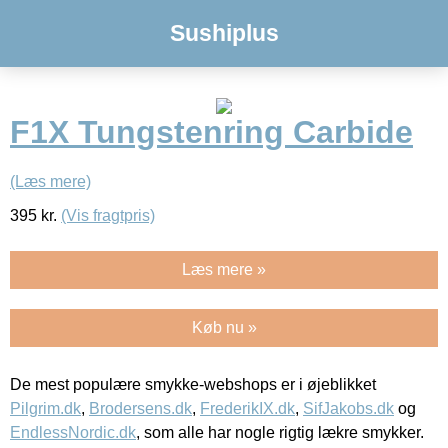
Sushiplus
F1X Tungstenring Carbide
(Læs mere)
395
kr.
(Vis fragtpris)
Læs mere »
Køb nu »
De mest populære smykke-webshops er i øjeblikket
Pilgrim.dk
,
Brodersens.dk
,
FrederikIX.dk
,
SifJakobs.dk
og
EndlessNordic.dk
, som alle har nogle rigtig lækre smykker.