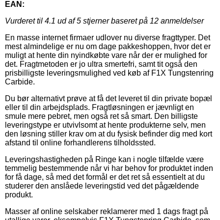
EAN:
Vurderet til
4.1
ud af 5 stjerner baseret på
12
anmeldelser
En masse internet firmaer udlover nu diverse fragttyper. Det
mest almindelige er nu om dage pakkeshoppen, hvor det er
muligt at hente din nyindkøbte vare når der er mulighed for
det. Fragtmetoden er jo ultra smertefri, samt tit også den
prisbilligste leveringsmulighed ved køb af F1X Tungstenring
Carbide.
Du bør alternativt prøve at få det leveret til din private bopæl
eller til din arbejdsplads. Fragtløsningen er jævnligt en
smule mere pebret, men også ret så smart. Den billigste
leveringstype er utvivlsomt at hente produkterne selv, men
den løsning stiller krav om at du fysisk befinder dig med kort
afstand til online forhandlerens tilholdssted.
Leveringshastigheden på Ringe kan i nogle tilfælde være
temmelig bestemmende når vi har behov for produktet inden
for få dage, så med det formål er det ret så essentielt at du
studerer den anslåede leveringstid ved det pågældende
produkt.
Masser af online selskaber reklamerer med 1 dags fragt på