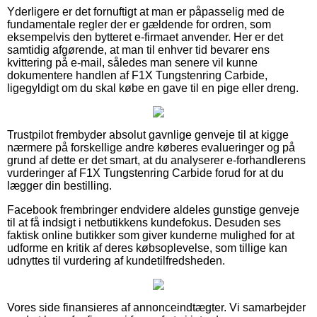
Yderligere er det fornuftigt at man er påpasselig med de
fundamentale regler der er gældende for ordren, som
eksempelvis den bytteret e-firmaet anvender. Her er det
samtidig afgørende, at man til enhver tid bevarer ens
kvittering på e-mail, således man senere vil kunne
dokumentere handlen af F1X Tungstenring Carbide,
ligegyldigt om du skal købe en gave til en pige eller dreng.
Trustpilot frembyder absolut gavnlige genveje til at kigge
nærmere på forskellige andre køberes evalueringer og på
grund af dette er det smart, at du analyserer e-forhandlerens
vurderinger af F1X Tungstenring Carbide forud for at du
lægger din bestilling.
Facebook frembringer endvidere aldeles gunstige genveje
til at få indsigt i netbutikkens kundefokus. Desuden ses
faktisk online butikker som giver kunderne mulighed for at
udforme en kritik af deres købsoplevelse, som tillige kan
udnyttes til vurdering af kundetilfredsheden.
Vores side finansieres af annonceindtægter. Vi samarbejder