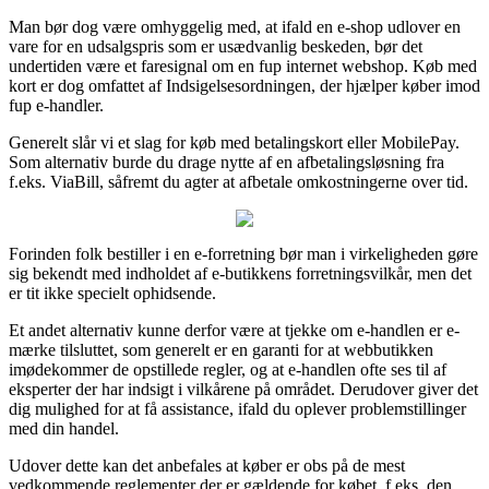
Man bør dog være omhyggelig med, at ifald en e-shop udlover en
vare for en udsalgspris som er usædvanlig beskeden, bør det
undertiden være et faresignal om en fup internet webshop. Køb med
kort er dog omfattet af Indsigelsesordningen, der hjælper køber imod
fup e-handler.
Generelt slår vi et slag for køb med betalingskort eller MobilePay.
Som alternativ burde du drage nytte af en afbetalingsløsning fra
f.eks. ViaBill, såfremt du agter at afbetale omkostningerne over tid.
Forinden folk bestiller i en e-forretning bør man i virkeligheden gøre
sig bekendt med indholdet af e-butikkens forretningsvilkår, men det
er tit ikke specielt ophidsende.
Et andet alternativ kunne derfor være at tjekke om e-handlen er e-
mærke tilsluttet, som generelt er en garanti for at webbutikken
imødekommer de opstillede regler, og at e-handlen ofte ses til af
eksperter der har indsigt i vilkårene på området. Derudover giver det
dig mulighed for at få assistance, ifald du oplever problemstillinger
med din handel.
Udover dette kan det anbefales at køber er obs på de mest
vedkommende reglementer der er gældende for købet, f.eks. den