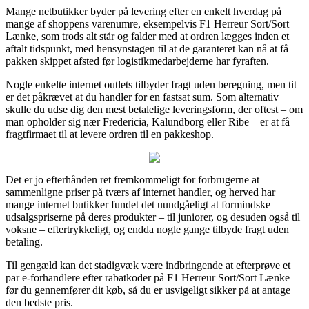
Mange netbutikker byder på levering efter en enkelt hverdag på
mange af shoppens varenumre, eksempelvis F1 Herreur Sort/Sort
Lænke, som trods alt står og falder med at ordren lægges inden et
aftalt tidspunkt, med hensynstagen til at de garanteret kan nå at få
pakken skippet afsted før logistikmedarbejderne har fyraften.
Nogle enkelte internet outlets tilbyder fragt uden beregning, men tit
er det påkrævet at du handler for en fastsat sum. Som alternativ
skulle du udse dig den mest betalelige leveringsform, der oftest – om
man opholder sig nær Fredericia, Kalundborg eller Ribe – er at få
fragtfirmaet til at levere ordren til en pakkeshop.
Det er jo efterhånden ret fremkommeligt for forbrugerne at
sammenligne priser på tværs af internet handler, og herved har
mange internet butikker fundet det uundgåeligt at formindske
udsalgspriserne på deres produkter – til juniorer, og desuden også til
voksne – eftertrykkeligt, og endda nogle gange tilbyde fragt uden
betaling.
Til gengæld kan det stadigvæk være indbringende at efterprøve et
par e-forhandlere efter rabatkoder på F1 Herreur Sort/Sort Lænke
før du gennemfører dit køb, så du er usvigeligt sikker på at antage
den bedste pris.