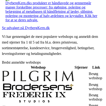
DyrbergKern.dks produkter er håndlavede og gennemgår
mange forskellige processer: fra støbning, polering og
belægning af metalbasen til håndfletning af læder, slibning,
polering og montering af halv-ædelsten og krystaller. Klik her
for at se deres udvalg.
Se udvalget på DyrbergKern.dk
Vi har gennemgået de mest populære webshops og anmeldt dem
med stjerner fra 1 til 5 ud fra bl.a. deres prisniveau,
sortimentstørrelse, kundeservice, brugervenlighed, betingelser,
leveringsformer og betalingsmuligheder.
Bedst anmeldte webshops
Webshop
Stjerner
Link
Besøg
webshop
Besøg
webshop
Besøg
webshop
Besøg