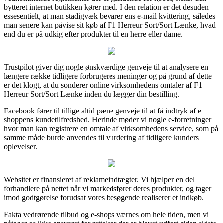
bytteret internet butikken kører med. I den relation er det desuden
essesentielt, at man stadigvæk bevarer ens e-mail kvittering, således
man senere kan påvise sit køb af F1 Herreur Sort/Sort Lænke, hvad
end du er på udkig efter produkter til en herre eller dame.
Trustpilot giver dig nogle ønskværdige genveje til at analysere en
længere række tidligere forbrugeres meninger og på grund af dette
er det klogt, at du sonderer online virksomhedens omtaler af F1
Herreur Sort/Sort Lænke inden du lægger din bestilling.
Facebook fører til tillige altid pæne genveje til at få indtryk af e-
shoppens kundetilfredshed. Herinde møder vi nogle e-forretninger
hvor man kan registrere en omtale af virksomhedens service, som på
samme måde burde anvendes til vurdering af tidligere kunders
oplevelser.
Websitet er finansieret af reklameindtægter. Vi hjælper en del
forhandlere på nettet når vi markedsfører deres produkter, og tager
imod godtgørelse forudsat vores besøgende realiserer et indkøb.
Fakta vedrørende tilbud og e-shops værnes om hele tiden, men vi