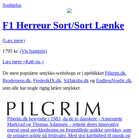
Sushiplus
F1 Herreur Sort/Sort Lænke
(Læs mere)
1795
kr.
(Vis fragtpris)
Læs mere »
Køb nu »
De mest populære smykke-webshops er i øjeblikket
Pilgrim.dk
,
Brodersens.dk
,
FrederikIX.dk
,
SifJakobs.dk
og
EndlessNordic.dk
,
som alle har nogle rigtig lækre smykker.
Pilgrim.dk begyndte i 1983, da de to danskere - Annemette
Markvad og Thomas Adamsen – rettede deres innovative
energi mod smykkedesign og fremstillede unikke smykker, som
de primært solgte på festivaler. Med stor kærlighed til musik og