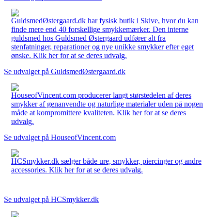
GuldsmedØstergaard.dk har fysisk butik i Skive, hvor du kan
finde mere end 40 forskellige smykkemærker. Den interne
guldsmed hos Guldsmed Østergaard udfører alt fra
stenfatninger, reparationer og nye unikke smykker efter eget
ønske. Klik her for at se deres udvalg.
Se udvalget på GuldsmedØstergaard.dk
HouseofVincent.com producerer langt størstedelen af deres
smykker af genanvendte og naturlige materialer uden på nogen
måde at kompromittere kvaliteten. Klik her for at se deres
udvalg.
Se udvalget på HouseofVincent.com
HCSmykker.dk sælger både ure, smykker, piercinger og andre
accessories. Klik her for at se deres udvalg.
Se udvalget på HCSmykker.dk