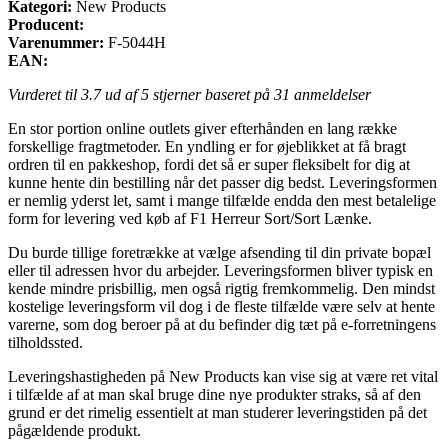
Kategori:
New Products
Producent:
Varenummer:
F-5044H
EAN:
Vurderet til
3.7
ud af 5 stjerner baseret på
31
anmeldelser
En stor portion online outlets giver efterhånden en lang række
forskellige fragtmetoder. En yndling er for øjeblikket at få bragt
ordren til en pakkeshop, fordi det så er super fleksibelt for dig at
kunne hente din bestilling når det passer dig bedst. Leveringsformen
er nemlig yderst let, samt i mange tilfælde endda den mest betalelige
form for levering ved køb af F1 Herreur Sort/Sort Lænke.
Du burde tillige foretrække at vælge afsending til din private bopæl
eller til adressen hvor du arbejder. Leveringsformen bliver typisk en
kende mindre prisbillig, men også rigtig fremkommelig. Den mindst
kostelige leveringsform vil dog i de fleste tilfælde være selv at hente
varerne, som dog beroer på at du befinder dig tæt på e-forretningens
tilholdssted.
Leveringshastigheden på New Products kan vise sig at være ret vital
i tilfælde af at man skal bruge dine nye produkter straks, så af den
grund er det rimelig essentielt at man studerer leveringstiden på det
pågældende produkt.