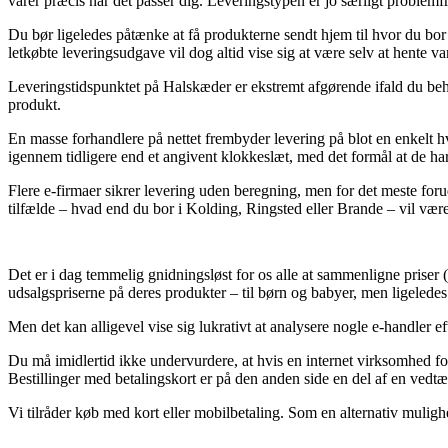
varer præcis når det passer dig. Leveringstypen er jo særligt problem
Du bør ligeledes påtænke at få produkterne sendt hjem til hvor du bor
letkøbte leveringsudgave vil dog altid vise sig at være selv at hente va
Leveringstidspunktet på Halskæder er ekstremt afgørende ifald du behø
produkt.
En masse forhandlere på nettet frembyder levering på blot en enkelt 
igennem tidligere end et angivent klokkeslæt, med det formål at de har 
Flere e-firmaer sikrer levering uden beregning, men for det meste for
tilfælde – hvad end du bor i Kolding, Ringsted eller Brande – vil være at
Det er i dag temmelig gnidningsløst for os alle at sammenligne priser 
udsalgspriserne på deres produkter – til børn og babyer, men ligeledes 
Men det kan alligevel vise sig lukrativt at analysere nogle e-handler 
Du må imidlertid ikke undervurdere, at hvis en internet virksomhed forh
Bestillinger med betalingskort er på den anden side en del af en vedt
Vi tilråder køb med kort eller mobilbetaling. Som en alternativ muligh