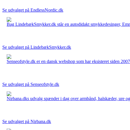
Se udvalget på EndlessNordic.dk
Bag LindebækSmykker.dk står en autodidakt smykkedesinger, Emma 
Se udvalget på LindebækSmykker.dk
Senseofstyle.dk er en dansk webshop som har eksisteret siden 2007.
Se udvalget på Senseofstyle.dk
Nirbana.dks udvalg spænder i dag over armbånd, halskæder, ure og ør
Se udvalget på Nirbana.dk