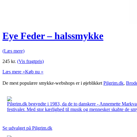
Eye Feder – halssmykke
(Læs mere)
245
kr.
(Vis fragtpris)
Læs mere »
Køb nu »
De mest populære smykke-webshops er i øjeblikket
Pilgrim.dk
,
Brode
Pilgrim.dk begyndte i 1983, da de to danskere - Annemette Markv
festivaler. Med stor kærlighed til musik og mennesker skabte de smykk
Se udvalget på Pilgrim.dk