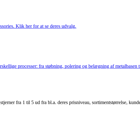
ries. Klik her for at se deres udvalg.
lige processer: fra støbning, polering og belægning af metalbasen til 
er fra 1 til 5 ud fra bl.a. deres prisniveau, sortimentstørrelse, kunde