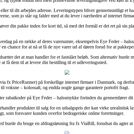
fri, og typisk endda den mest prisbevidste leveringsudgave ved køb af 
 eller til dit arbejdes adresse. Leveringstypen bliver gennemsnitligt e
rerne, som jo står og falder med at du lever i nærheden af internet firmae
ver din pakke inden for kort tid, så med det formål er det ret på sin pl
hverdag på en række af deres varenumre, eksempelvis Eye Feder – halss
en chance for at nå at få de nye varer ud af døren forud for at pakkeper
udsætter det at man handler for et fastslået beløb. Som alternativ bur
 få dem til at levere din bestilling til et udleveringssted.
(via fx PriceRunner) på forskellige internet firmaer i Danmark, og derfo
til voksne – kolossalt, og endda nogle gange garantere portofri fragt.
efter rabatkoder på Eye Feder – halssmykke forinden du gennemfører dit kø
andler produkter til salg for en udsalgspris der kan virke urealistisk l
ægt, som forsvarer kunden overfor bedrageriske online forretninger.
ed burde du bruge en afdragsløsning fra fx ViaBill, forudsat du agter a