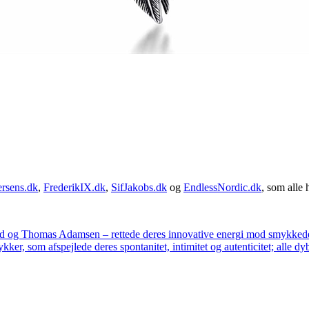
rsens.dk
,
FrederikIX.dk
,
SifJakobs.dk
og
EndlessNordic.dk
, som alle 
ad og Thomas Adamsen – rettede deres innovative energi mod smykkedes
er, som afspejlede deres spontanitet, intimitet og autenticitet; alle dyb