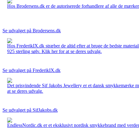
Hos Brodersens.dk er de autoriserede forhandlere af alle de mærker d
Se udvalget på Brodersens.dk
Hos FrederikIX.dk stræber de altid efter at bruge de bedste materia
925 sterling sølv. Klik her for at se deres udvalg.
Se udvalget på FrederikIX.dk
Det prisvindende Sif Jakobs Jewellery er et dansk smykkemærke med 
at se deres udvalg.
Se udvalget på SifJakobs.dk
EndlessNordic.dk er et eksklusivt nordisk smykkebrand med verden