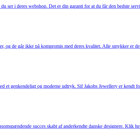
u ser i deres webshop. Det er din garanti for at du får den bedste servi
ler, og de går ikke på kompromis med deres kvalitet. Alle smykker er de
et genkendeligt og moderne udtryk. Sif Jakobs Jewellery er kendt for si
somspændende succes skabt af anderkendte danske designere. Klik her 