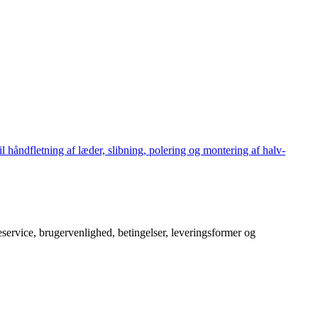
håndfletning af læder, slibning, polering og montering af halv-
service, brugervenlighed, betingelser, leveringsformer og