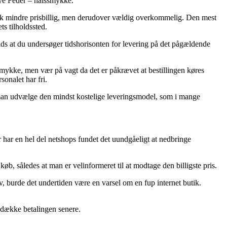
Eye Feder – halssmykke.
t hak mindre prisbillig, men derudover vældig overkommelig. Den mest
ts tilholdssted.
ads at du undersøger tidshorisonten for levering på det pågældende
mykke, men vær på vagt da det er påkrævet at bestillingen køres
sonalet har fri.
de man udvælge den mindst kostelige leveringsmodel, som i mange
r har en hel del netshops fundet det uundgåeligt at nedbringe
b, således at man er velinformeret til at modtage den billigste pris.
av, burde det undertiden være en varsel om en fup internet butik.
t dække betalingen senere.