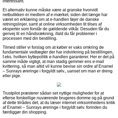
interessant.
Et alternativ kunne måske være at granske hvorvidt
netbutikken er medlem af e-mærket, siden det længe har
været en erklæring om at e-handlen føjer de danske
retningslinjer, samt at online virksomheden tit tilses af
eksperter som forstår de gældende vilkår. Desuden får du
genvej til en håndsrækning, ifald du får problemer i
processen med din bestilling.
Tilmed stiller vi forslag om at køber er vaks omkring de
fundamentale vedtægter der har indvirkning på bestillingen,
f.eks. hvilken byttepolitik e-handlen garanterer. Her er det på
samme måde vigtigt, at man stadig gemmer ens e-mail
kvittering, så man altid vil kunne bevise sin ordre af Enamel
– Sunrays øreringe i forgyldt sølv., uanset om man er dreng
eller pige.
Trustpilot præsterer sådan set nyttige muligheder for at
efterse forskellige nuværende brugeres domme og på grund
af dette tilrådes det, at du læser internet virksomhedens kritik
af Enamel – Sunrays øreringe i forgyldt sølv. forinden du
færdiggør din shopping.