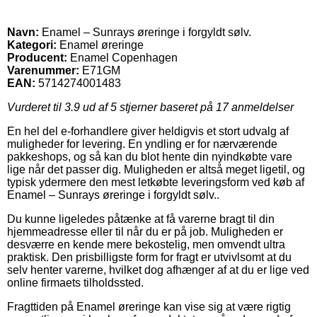
Navn:
Enamel – Sunrays øreringe i forgyldt sølv.
Kategori:
Enamel øreringe
Producent:
Enamel Copenhagen
Varenummer:
E71GM
EAN:
5714274001483
Vurderet til
3.9
ud af 5 stjerner baseret på
17
anmeldelser
En hel del e-forhandlere giver heldigvis et stort udvalg af
muligheder for levering. En yndling er for nærværende
pakkeshops, og så kan du blot hente din nyindkøbte vare
lige når det passer dig. Muligheden er altså meget ligetil, og
typisk ydermere den mest letkøbte leveringsform ved køb af
Enamel – Sunrays øreringe i forgyldt sølv..
Du kunne ligeledes påtænke at få varerne bragt til din
hjemmeadresse eller til når du er på job. Muligheden er
desværre en kende mere bekostelig, men omvendt ultra
praktisk. Den prisbilligste form for fragt er utvivlsomt at du
selv henter varerne, hvilket dog afhænger af at du er lige ved
online firmaets tilholdssted.
Fragttiden på Enamel øreringe kan vise sig at være rigtig