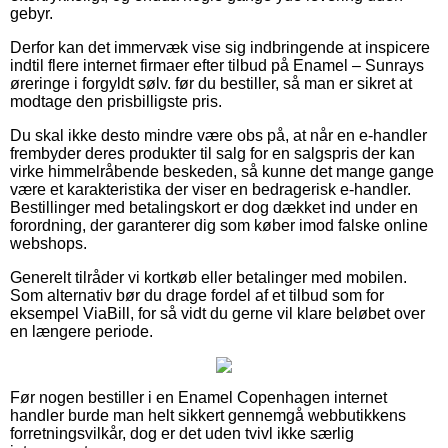
gebyr.
Derfor kan det immervæk vise sig indbringende at inspicere
indtil flere internet firmaer efter tilbud på Enamel – Sunrays
øreringe i forgyldt sølv. før du bestiller, så man er sikret at
modtage den prisbilligste pris.
Du skal ikke desto mindre være obs på, at når en e-handler
frembyder deres produkter til salg for en salgspris der kan
virke himmelråbende beskeden, så kunne det mange gange
være et karakteristika der viser en bedragerisk e-handler.
Bestillinger med betalingskort er dog dækket ind under en
forordning, der garanterer dig som køber imod falske online
webshops.
Generelt tilråder vi kortkøb eller betalinger med mobilen.
Som alternativ bør du drage fordel af et tilbud som for
eksempel ViaBill, for så vidt du gerne vil klare beløbet over
en længere periode.
Før nogen bestiller i en Enamel Copenhagen internet
handler burde man helt sikkert gennemgå webbutikkens
forretningsvilkår, dog er det uden tvivl ikke særlig