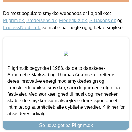
De mest populære smykke-webshops er i øjeblikket
Pilgrim.dk
,
Brodersens.dk
,
FrederikIX.dk
,
SifJakobs.dk
og
EndlessNordic.dk
, som alle har nogle rigtig lækre smykker.
Pilgrim.dk begyndte i 1983, da de to danskere -
Annemette Markvad og Thomas Adamsen – rettede
deres innovative energi mod smykkedesign og
fremstillede unikke smykker, som de primært solgte på
festivaler. Med stor kærlighed til musik og mennesker
skabte de smykker, som afspejlede deres spontanitet,
intimitet og autenticitet; alle dybtfølte værdier. Klik her for
at se deres udvalg.
Se udvalget på Pilgrim.dk