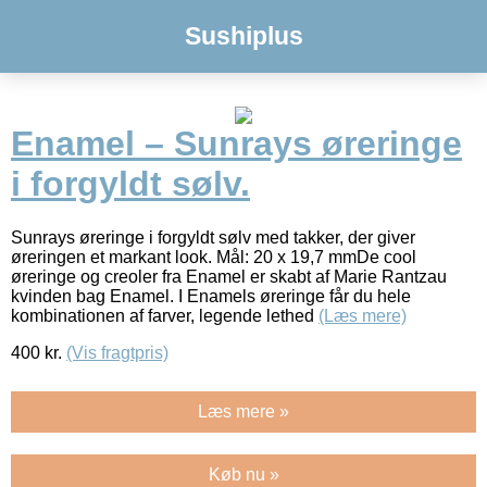
Sushiplus
Enamel – Sunrays øreringe
i forgyldt sølv.
Sunrays øreringe i forgyldt sølv med takker, der giver
øreringen et markant look. Mål: 20 x 19,7 mmDe cool
øreringe og creoler fra Enamel er skabt af Marie Rantzau
kvinden bag Enamel. I Enamels øreringe får du hele
kombinationen af farver, legende lethed
(Læs mere)
400
kr.
(Vis fragtpris)
Læs mere »
Køb nu »