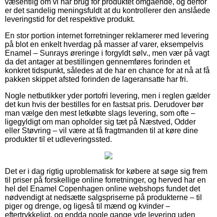
væsentlig om vi har brug for produktet omgående, og derfor
er det sandelig meningsfuldt at du kontrollerer den anslåede
leveringstid for det respektive produkt.
En stor portion internet forretninger reklamerer med levering
på blot en enkelt hverdag på masser af varer, eksempelvis
Enamel – Sunrays øreringe i forgyldt sølv., men vær på vagt
da det antager at bestillingen gennemføres forinden et
konkret tidspunkt, således at de har en chance for at nå at få
pakken skippet afsted forinden de lageransatte har fri.
Nogle netbutikker yder portofri levering, men i reglen gælder
det kun hvis der bestilles for en fastsat pris. Derudover bør
man vælge den mest letkøbte slags levering, som ofte –
ligegyldigt om man opholder sig tæt på Næstved, Odder
eller Støvring – vil være at få fragtmanden til at køre dine
produkter til et udleveringssted.
Det er i dag rigtig uproblematisk for købere at søge sig frem
til priser på forskellige online forretninger, og herved har en
hel del Enamel Copenhagen online webshops fundet det
nødvendigt at nedsætte salgspriserne på produkterne – til
piger og drenge, og ligeså til mænd og kvinder –
eftertrykkeligt, og endda nogle gange yde levering uden