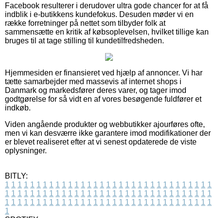
Facebook resulterer i derudover ultra gode chancer for at få
indblik i e-butikkens kundefokus. Desuden møder vi en
række forretninger på nettet som tilbyder folk at
sammensætte en kritik af købsoplevelsen, hvilket tillige kan
bruges til at tage stilling til kundetilfredsheden.
Hjemmesiden er finansieret ved hjælp af annoncer. Vi har
tætte samarbejder med massevis af internet shops i
Danmark og markedsfører deres varer, og tager imod
godtgørelse for så vidt en af vores besøgende fuldfører et
indkøb.
Viden angående produkter og webbutikker ajourføres ofte,
men vi kan desværre ikke garantere imod modifikationer der
er blevet realiseret efter at vi senest opdaterede de viste
oplysninger.
BITLY:
1
1
1
1
1
1
1
1
1
1
1
1
1
1
1
1
1
1
1
1
1
1
1
1
1
1
1
1
1
1
1
1
1
1
1
1
1
1
1
1
1
1
1
1
1
1
1
1
1
1
1
1
1
1
1
1
1
1
1
1
1
1
1
1
1
1
1
1
1
1
1
1
1
1
1
1
1
1
1
1
1
1
1
1
1
1
1
1
1
1
1
1
1
1
1
1
1
1
1
1