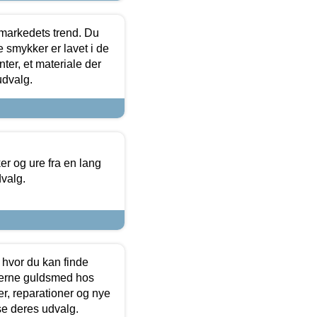
markedets trend. Du
e smykker er lavet i de
ter, et materiale der
udvalg.
 og ure fra en lang
dvalg.
 hvor du kan finde
terne guldsmed hos
r, reparationer og nye
se deres udvalg.