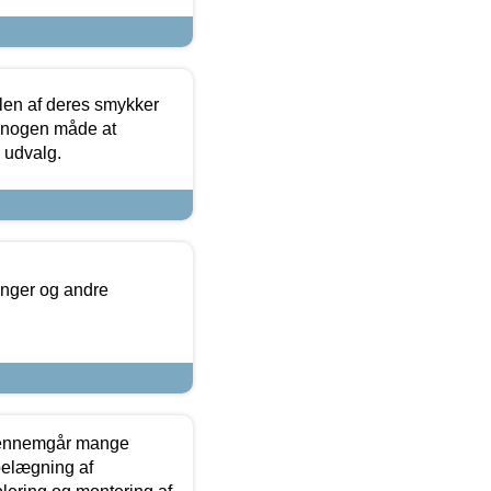
len af deres smykker
å nogen måde at
s udvalg.
inger og andre
gennemgår mange
 belægning af