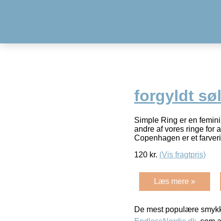
forgyldt sø
Simple Ring er en femini
andre af vores ringe for
Copenhagen er et farver
120
kr.
(Vis fragtpris)
Læs mere »
De mest populære smykk