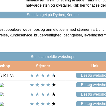
metalbasen til håndfletning af læder, slibning, p
halv-ædelsten og krystaller. Klik her for at se de
Se udvalget på DyrbergKern.dk
t populære webshops og anmeldt dem med stjerner fra 1 til 5 ud
rrelse, kundeservice, brugervenlighed, betingelser, leveringsfor
Bedst anmeldte webshops
bshop
Stjerner
Link
Besøg websh
Besøg websh
Besøg websh
Besøg websh