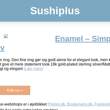
Sushiplus
Enamel – Simp
lv
n ring. Den fine ring gør sig godt alene for et elegant look, m
 at give et mere statement look.18k gold-plated sterling silver
igt og elegant
(Læs mere)
Køb nu »
e-webshops er i øjeblikket
Pilgrim.dk
,
Brodersens.dk
,
Frederik