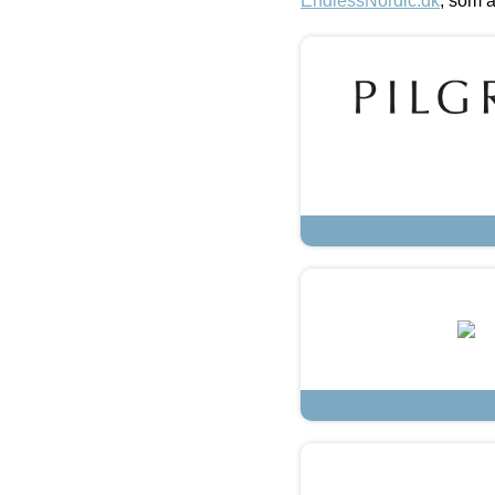
EndlessNordic.dk
, som a