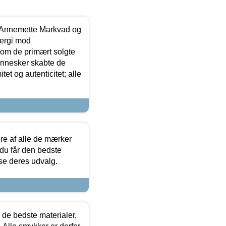
- Annemette Markvad og
ergi mod
som de primært solgte
mennesker skabte de
et og autenticitet; alle
.
re af alle de mærker
 du får den bedste
 se deres udvalg.
 de bedste materialer,