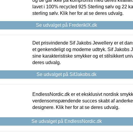
og de går ikke på kompromis med deres kvalitet.
lavet i 100% recycled 925 Sterling sølv og 22 k
sterling sølv. Klik her for at se deres udvalg.
Se udvalget på FrederikIX.dk
Det prisvindende Sif Jakobs Jewellery er et 
et genkendeligt og moderne udtryk. Sif Jakobs J
sine karakteristiske smykker og et stilsikkert univ
deres udvalg.
Se udvalget på SifJakobs.dk
EndlessNordic.dk er et eksklusivt nordisk smy
verdensomspændende succes skabt af anderke
designere. Klik her for at se deres udvalg.
Se udvalget på EndlessNordic.dk