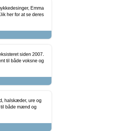
mykkedesinger, Emma
ik her for at se deres
ksisteret siden 2007.
nt til både voksne og
, halskæder, ure og
r til både mænd og