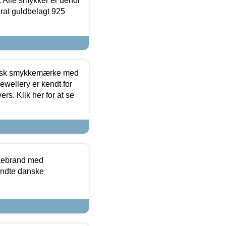
 Alle smykker er derfor
arat guldbelagt 925
dansk smykkemærke med
ewellery er kendt for
ers. Klik her for at se
kkebrand med
ndte danske