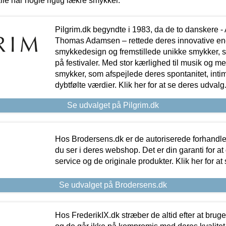
lle har nogle rigtig lækre smykker.
Pilgrim.dk begyndte i 1983, da de to danskere 
Thomas Adamsen – rettede deres innovative en
smykkedesign og fremstillede unikke smykker, 
på festivaler. Med stor kærlighed til musik og 
smykker, som afspejlede deres spontanitet, intimit
dybtfølte værdier. Klik her for at se deres udvalg
Se udvalget på Pilgrim.dk
Hos Brodersens.dk er de autoriserede forhandle
du ser i deres webshop. Det er din garanti for at
service og de originale produkter. Klik her for at
Se udvalget på Brodersens.dk
Hos FrederikIX.dk stræber de altid efter at bruge