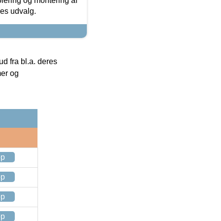
olering og montering af
res udvalg.
 fra bl.a. deres
mer og
op
op
op
op