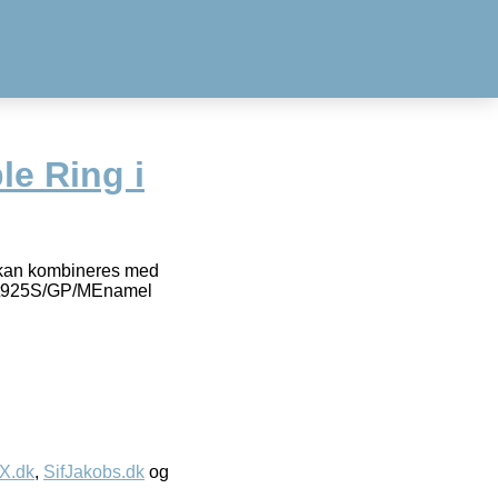
le Ring i
en kan kombineres med
/Matt925S/GP/MEnamel
IX.dk
,
SifJakobs.dk
og