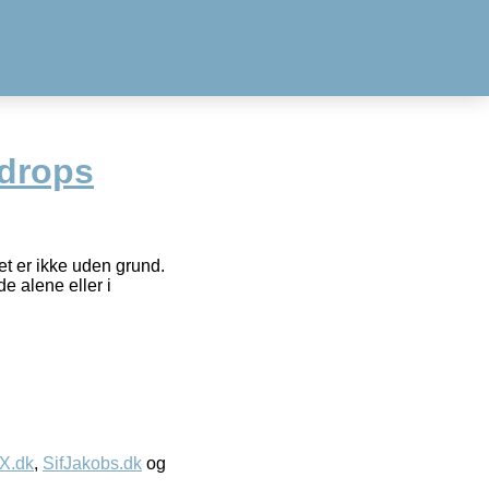
drops
t er ikke uden grund.
e alene eller i
IX.dk
,
SifJakobs.dk
og