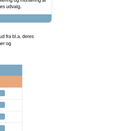
olering og montering af
res udvalg.
 fra bl.a. deres
mer og