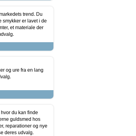
markedets trend. Du
e smykker er lavet i de
ter, et materiale der
udvalg.
 og ure fra en lang
dvalg.
 hvor du kan finde
terne guldsmed hos
r, reparationer og nye
se deres udvalg.