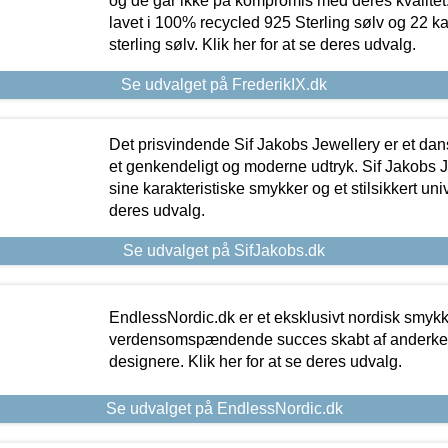
og de går ikke på kompromis med deres kvalitet.
lavet i 100% recycled 925 Sterling sølv og 22 k
sterling sølv. Klik her for at se deres udvalg.
Se udvalget på FrederikIX.dk
Det prisvindende Sif Jakobs Jewellery er et 
et genkendeligt og moderne udtryk. Sif Jakobs J
sine karakteristiske smykker og et stilsikkert univ
deres udvalg.
Se udvalget på SifJakobs.dk
EndlessNordic.dk er et eksklusivt nordisk smy
verdensomspændende succes skabt af anderke
designere. Klik her for at se deres udvalg.
Se udvalget på EndlessNordic.dk