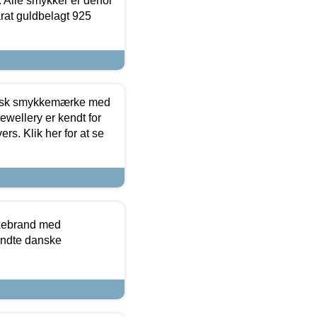
 Alle smykker er derfor
arat guldbelagt 925
dansk smykkemærke med
ewellery er kendt for
ers. Klik her for at se
kkebrand med
ndte danske