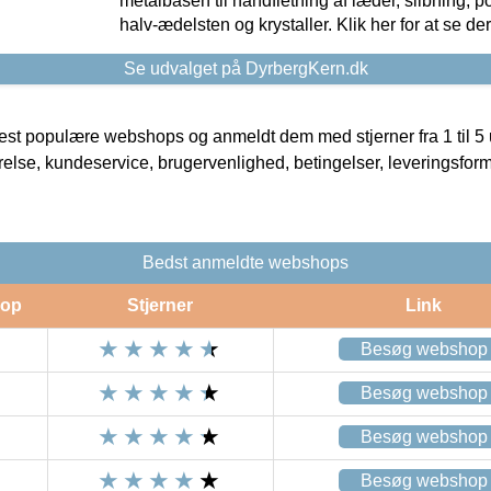
metalbasen til håndfletning af læder, slibning, p
halv-ædelsten og krystaller. Klik her for at se de
Se udvalget på DyrbergKern.dk
t populære webshops og anmeldt dem med stjerner fra 1 til 5 ud
rrelse, kundeservice, brugervenlighed, betingelser, leveringsfor
Bedst anmeldte webshops
op
Stjerner
Link
Besøg webshop
Besøg webshop
Besøg webshop
Besøg webshop