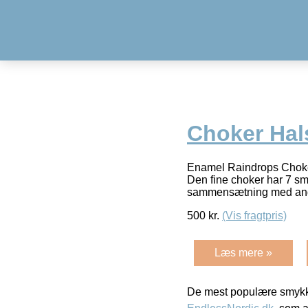
Choker Hal
Enamel Raindrops Choker-
Den fine choker har 7 sm
sammensætning med and
500
kr.
(Vis fragtpris)
Læs mere »
De mest populære smykk