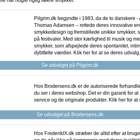
lle har nogle rigtig lækre smykker.
Pilgrim.dk begyndte i 1983, da de to danskere 
Thomas Adamsen – rettede deres innovative en
smykkedesign og fremstillede unikke smykker, 
på festivaler. Med stor kærlighed til musik og 
smykker, som afspejlede deres spontanitet, intimit
dybtfølte værdier. Klik her for at se deres udvalg
Se udvalget på Pilgrim.dk
Hos Brodersens.dk er de autoriserede forhandle
du ser i deres webshop. Det er din garanti for at
service og de originale produkter. Klik her for at
Se udvalget på Brodersens.dk
Hos FrederikIX.dk stræber de altid efter at bruge