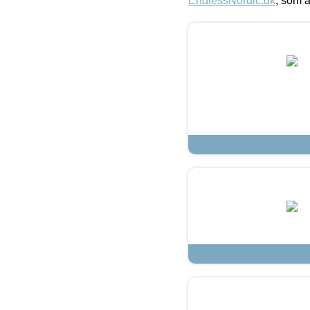
EndlessNordic.dk
, som a