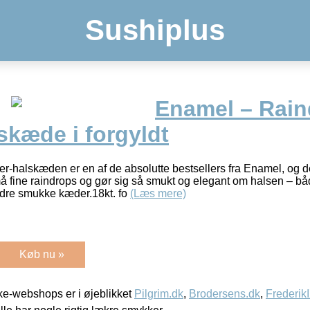
Sushiplus
Enamel – Rain
skæde i forgyldt
halskæden er en af de absolutte bestsellers fra Enamel, og de
å fine raindrops og gør sig så smukt og elegant om halsen – båd
re smukke kæder.18kt. fo
(Læs mere)
Køb nu »
e-webshops er i øjeblikket
Pilgrim.dk
,
Brodersens.dk
,
Frederik