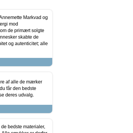
- Annemette Markvad og
ergi mod
som de primært solgte
mennesker skabte de
et og autenticitet; alle
.
re af alle de mærker
 du får den bedste
 se deres udvalg.
 de bedste materialer,