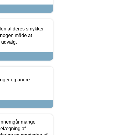
len af deres smykker
å nogen måde at
s udvalg.
inger og andre
gennemgår mange
 belægning af