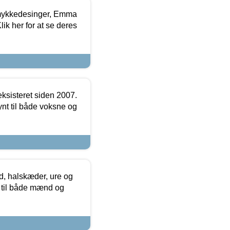
mykkedesinger, Emma
ik her for at se deres
ksisteret siden 2007.
nt til både voksne og
, halskæder, ure og
r til både mænd og