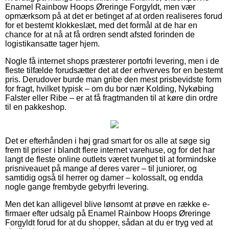
Enamel Rainbow Hoops Øreringe Forgyldt, men vær
opmærksom på at det er betinget af at orden realiseres forud
for et bestemt klokkeslæt, med det formål at de har en
chance for at nå at få ordren sendt afsted forinden de
logistikansatte tager hjem.
Nogle få internet shops præsterer portofri levering, men i de
fleste tilfælde forudsætter det at der erhverves for en bestemt
pris. Derudover burde man gribe den mest prisbevidste form
for fragt, hvilket typisk – om du bor nær Kolding, Nykøbing
Falster eller Ribe – er at få fragtmanden til at køre din ordre
til en pakkeshop.
Det er efterhånden i høj grad smart for os alle at søge sig
frem til priser i blandt flere internet varehuse, og for det har
langt de fleste online outlets været tvunget til at formindske
prisniveauet på mange af deres varer – til juniorer, og
samtidig også til herrer og damer – kolossalt, og endda
nogle gange frembyde gebyrfri levering.
Men det kan alligevel blive lønsomt at prøve en række e-
firmaer efter udsalg på Enamel Rainbow Hoops Øreringe
Forgyldt forud for at du shopper, sådan at du er tryg ved at