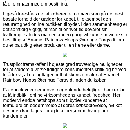
få dilemmaer med din bestilling.
Ligeså foreslåes det at køberen er opmærksom på de mest
basale forhold der gælder for købet, til eksempel den
returrettighed online butikken tilbyder. I den sammenhæng er
det samtidig vigtigt, at man til enhver tid bevarer sin
kvittering, således man en anden gang vil kunne bevidne sin
bestilling af Enamel Rainbow Hoops Øreringe Forgyldt, om
du er på udkig efter produkter til en herre eller dame.
Trustpilot fremskaffer i højeste grad troværdige muligheder
for at studere diverse tidligere konsumenters kritik og herved
tilråder vi, at du iagttager netbutikkens omtaler af Enamel
Rainbow Hoops Øreringe Forgyldt inden du køber.
Facebook yder derudover nogenlunde belejlige chancer for
at få indblik i online virksomhedens kundetilfredshed. Her
møder vi endda netshops som tilbyder kunderne at
formulere en bedømmelse af deres købsoplevelse, hvilket
desuden kan tages i brug til at bedømme hvor glade
kunderne er.