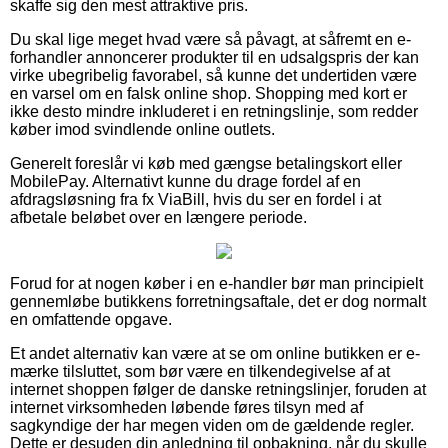
skaffe sig den mest attraktive pris.
Du skal lige meget hvad være så påvagt, at såfremt en e-
forhandler annoncerer produkter til en udsalgspris der kan
virke ubegribelig favorabel, så kunne det undertiden være
en varsel om en falsk online shop. Shopping med kort er
ikke desto mindre inkluderet i en retningslinje, som redder
køber imod svindlende online outlets.
Generelt foreslår vi køb med gængse betalingskort eller
MobilePay. Alternativt kunne du drage fordel af en
afdragsløsning fra fx ViaBill, hvis du ser en fordel i at
afbetale beløbet over en længere periode.
Forud for at nogen køber i en e-handler bør man principielt
gennemløbe butikkens forretningsaftale, det er dog normalt
en omfattende opgave.
Et andet alternativ kan være at se om online butikken er e-
mærke tilsluttet, som bør være en tilkendegivelse af at
internet shoppen følger de danske retningslinjer, foruden at
internet virksomheden løbende føres tilsyn med af
sagkyndige der har megen viden om de gældende regler.
Dette er desuden din anledning til opbakning, når du skulle