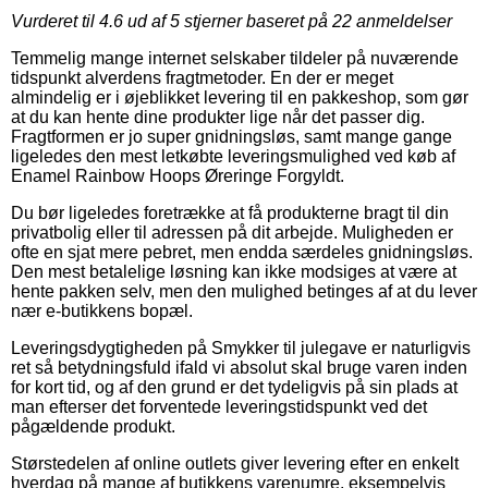
Vurderet til
4.6
ud af 5 stjerner baseret på
22
anmeldelser
Temmelig mange internet selskaber tildeler på nuværende
tidspunkt alverdens fragtmetoder. En der er meget
almindelig er i øjeblikket levering til en pakkeshop, som gør
at du kan hente dine produkter lige når det passer dig.
Fragtformen er jo super gnidningsløs, samt mange gange
ligeledes den mest letkøbte leveringsmulighed ved køb af
Enamel Rainbow Hoops Øreringe Forgyldt.
Du bør ligeledes foretrække at få produkterne bragt til din
privatbolig eller til adressen på dit arbejde. Muligheden er
ofte en sjat mere pebret, men endda særdeles gnidningsløs.
Den mest betalelige løsning kan ikke modsiges at være at
hente pakken selv, men den mulighed betinges af at du lever
nær e-butikkens bopæl.
Leveringsdygtigheden på Smykker til julegave er naturligvis
ret så betydningsfuld ifald vi absolut skal bruge varen inden
for kort tid, og af den grund er det tydeligvis på sin plads at
man efterser det forventede leveringstidspunkt ved det
pågældende produkt.
Størstedelen af online outlets giver levering efter en enkelt
hverdag på mange af butikkens varenumre, eksempelvis