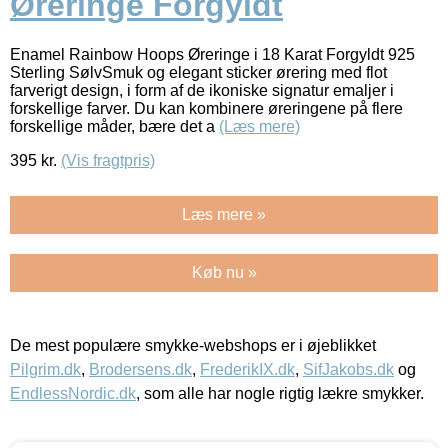
Øreringe Forgyldt
Enamel Rainbow Hoops Øreringe i 18 Karat Forgyldt 925
Sterling SølvSmuk og elegant sticker ørering med flot
farverigt design, i form af de ikoniske signatur emaljer i
forskellige farver. Du kan kombinere øreringene på flere
forskellige måder, bære det a
(Læs mere)
395
kr.
(Vis fragtpris)
Læs mere »
Køb nu »
De mest populære smykke-webshops er i øjeblikket
Pilgrim.dk
,
Brodersens.dk
,
FrederikIX.dk
,
SifJakobs.dk
og
EndlessNordic.dk
, som alle har nogle rigtig lækre smykker.