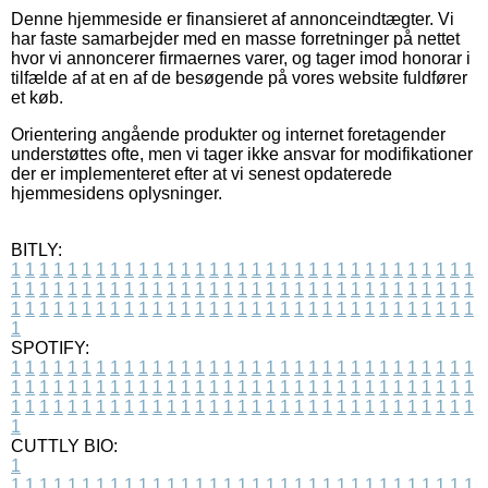
Denne hjemmeside er finansieret af annonceindtægter. Vi
har faste samarbejder med en masse forretninger på nettet
hvor vi annoncerer firmaernes varer, og tager imod honorar i
tilfælde af at en af de besøgende på vores website fuldfører
et køb.
Orientering angående produkter og internet foretagender
understøttes ofte, men vi tager ikke ansvar for modifikationer
der er implementeret efter at vi senest opdaterede
hjemmesidens oplysninger.
BITLY:
1
1
1
1
1
1
1
1
1
1
1
1
1
1
1
1
1
1
1
1
1
1
1
1
1
1
1
1
1
1
1
1
1
1
1
1
1
1
1
1
1
1
1
1
1
1
1
1
1
1
1
1
1
1
1
1
1
1
1
1
1
1
1
1
1
1
1
1
1
1
1
1
1
1
1
1
1
1
1
1
1
1
1
1
1
1
1
1
1
1
1
1
1
1
1
1
1
1
1
1
SPOTIFY:
1
1
1
1
1
1
1
1
1
1
1
1
1
1
1
1
1
1
1
1
1
1
1
1
1
1
1
1
1
1
1
1
1
1
1
1
1
1
1
1
1
1
1
1
1
1
1
1
1
1
1
1
1
1
1
1
1
1
1
1
1
1
1
1
1
1
1
1
1
1
1
1
1
1
1
1
1
1
1
1
1
1
1
1
1
1
1
1
1
1
1
1
1
1
1
1
1
1
1
1
CUTTLY BIO:
1
1
1
1
1
1
1
1
1
1
1
1
1
1
1
1
1
1
1
1
1
1
1
1
1
1
1
1
1
1
1
1
1
1