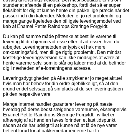
stunder at afsende til en pakkeshop, fordi det så er super
fleksibelt for dig at kunne hente din pakke lige præcis når det
passer ind i din kalender. Metoden er jo ret problemfri, og
mange gange ligeledes den billigste leveringsmodel ved
køb af Enamel Petite Raindrops Øreringe Forgyldt.
Du kan på samme måde påtænke at bestille varerne til
levering til din hjemmeadresse eller til adressen hvor du
arbejder. Leveringsmetoden er typisk et hak mere
omkostningsfuld, men tillige rigtig problemfri. Den mindst
kostelige leveringsversion kan ikke modsiges at være at
hente varerne selv, som jo står og falder med at du befinder
dig i nærheden af e-forretningens adresse.
Leveringsdygtigheden på Alle smykker er jo meget aktuel
hvis man har behov for din ordre øjeblikkeligt, så af den
grund er det selvsagt på sin plads at du ser leveringstiden
på den respektive vare.
Mange internet handler garanterer levering på næste
hverdag på deres bedst sælgende varenumre, eksempelvis
Enamel Petite Raindrops Øreringe Forgyldt, hvilket er
afhængig af at handlen laves forinden et fast tidspunkt,
sådan at de har udsigt til at kunne nå at få de nye varer
betjent forud for at pakkemedarbejderne har fri.