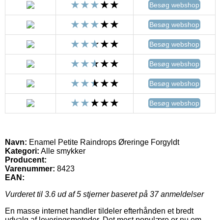
Besøg webshop
Besøg webshop
Besøg webshop
Besøg webshop
Besøg webshop
Besøg webshop
Navn:
Enamel Petite Raindrops Øreringe Forgyldt
Kategori:
Alle smykker
Producent:
Varenummer:
8423
EAN:
Vurderet til
3.6
ud af 5 stjerner baseret på
37
anmeldelser
En masse internet handler tildeler efterhånden et bredt
udvalg af leveringsmetoder. Det mest populære er nu om