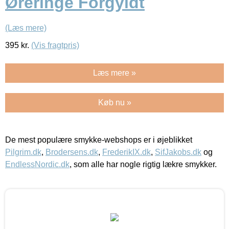
Øreringe Forgyldt
(Læs mere)
395
kr.
(Vis fragtpris)
Læs mere »
Køb nu »
De mest populære smykke-webshops er i øjeblikket
Pilgrim.dk
,
Brodersens.dk
,
FrederikIX.dk
,
SifJakobs.dk
og
EndlessNordic.dk
, som alle har nogle rigtig lækre smykker.