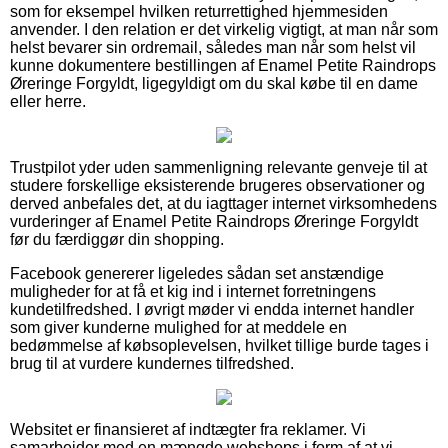
som for eksempel hvilken returrettighed hjemmesiden
anvender. I den relation er det virkelig vigtigt, at man når som
helst bevarer sin ordremail, således man når som helst vil
kunne dokumentere bestillingen af Enamel Petite Raindrops
Øreringe Forgyldt, ligegyldigt om du skal købe til en dame
eller herre.
Trustpilot yder uden sammenligning relevante genveje til at
studere forskellige eksisterende brugeres observationer og
derved anbefales det, at du iagttager internet virksomhedens
vurderinger af Enamel Petite Raindrops Øreringe Forgyldt
før du færdiggør din shopping.
Facebook genererer ligeledes sådan set anstændige
muligheder for at få et kig ind i internet forretningens
kundetilfredshed. I øvrigt møder vi endda internet handler
som giver kunderne mulighed for at meddele en
bedømmelse af købsoplevelsen, hvilket tillige burde tages i
brug til at vurdere kundernes tilfredshed.
Websitet er finansieret af indtægter fra reklamer. Vi
samarbejder med en mængde webshops i form af at vi