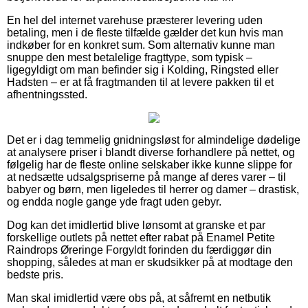
En hel del internet varehuse præsterer levering uden
betaling, men i de fleste tilfælde gælder det kun hvis man
indkøber for en konkret sum. Som alternativ kunne man
snuppe den mest betalelige fragttype, som typisk –
ligegyldigt om man befinder sig i Kolding, Ringsted eller
Hadsten – er at få fragtmanden til at levere pakken til et
afhentningssted.
Det er i dag temmelig gnidningsløst for almindelige dødelige
at analysere priser i blandt diverse forhandlere på nettet, og
følgelig har de fleste online selskaber ikke kunne slippe for
at nedsætte udsalgspriserne på mange af deres varer – til
babyer og børn, men ligeledes til herrer og damer – drastisk,
og endda nogle gange yde fragt uden gebyr.
Dog kan det imidlertid blive lønsomt at granske et par
forskellige outlets på nettet efter rabat på Enamel Petite
Raindrops Øreringe Forgyldt forinden du færdiggør din
shopping, således at man er skudsikker på at modtage den
bedste pris.
Man skal imidlertid være obs på, at såfremt en netbutik