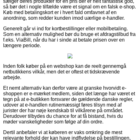
sælger deres produkter for en pris der er helt fantastisk god,
så bør det i nogle tilfælde være et signal om en falsk e-shop.
Køb med betalingskort er i hvert fald omfavnet af en
anordning, som redder kunden imod uærlige e-handler.
Generelt går vi ind for kortbestillinger eller mobilbetaling.
Som en alternativ mulighed bør du bruge et afdragstilbud fra
f.eks. ViaBill, når du har i sinde at betale prisen over en
længere periode.
Inden folk køber på en webshop kan de reelt gennemgå
netbutikkens vilkår, men det er oftest et tidskrævende
arbejde.
Et nemt alternativ kan derfor være at granske hvorvidt e-
shoppen er e-mærket medlem, siden det længe har været et
tegn på at e-butikken forsvarer de gældende danske regler,
udover at e-handlen rutinemæssigt føres tilsyn med af
jurister der har nøje kendskab til vilkårene på området.
Derudover tilbydes du chance for at få bistand, hvis du
møder vanskeligheder som følge af din ordre.
Dertil anbefaler vi at køberen er vaks omkring de mest
relevante forhold der kan have indflydelse på bestillingen,