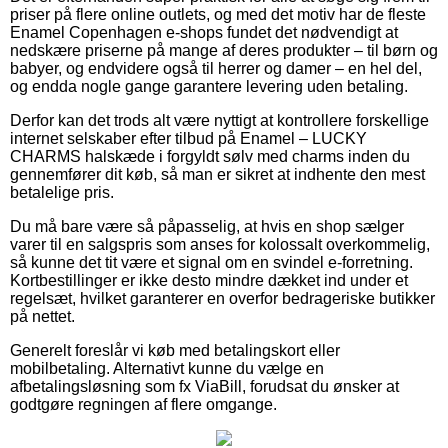
priser på flere online outlets, og med det motiv har de fleste
Enamel Copenhagen e-shops fundet det nødvendigt at
nedskære priserne på mange af deres produkter – til børn og
babyer, og endvidere også til herrer og damer – en hel del,
og endda nogle gange garantere levering uden betaling.
Derfor kan det trods alt være nyttigt at kontrollere forskellige
internet selskaber efter tilbud på Enamel – LUCKY
CHARMS halskæde i forgyldt sølv med charms inden du
gennemfører dit køb, så man er sikret at indhente den mest
betalelige pris.
Du må bare være så påpasselig, at hvis en shop sælger
varer til en salgspris som anses for kolossalt overkommelig,
så kunne det tit være et signal om en svindel e-forretning.
Kortbestillinger er ikke desto mindre dækket ind under et
regelsæt, hvilket garanterer en overfor bedrageriske butikker
på nettet.
Generelt foreslår vi køb med betalingskort eller
mobilbetaling. Alternativt kunne du vælge en
afbetalingsløsning som fx ViaBill, forudsat du ønsker at
godtgøre regningen af flere omgange.