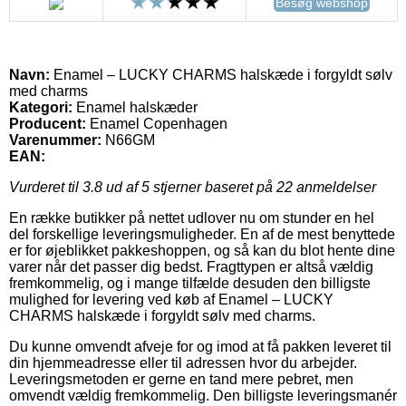
Besøg webshop
Navn:
Enamel – LUCKY CHARMS halskæde i forgyldt sølv
med charms
Kategori:
Enamel halskæder
Producent:
Enamel Copenhagen
Varenummer:
N66GM
EAN:
Vurderet til
3.8
ud af 5 stjerner baseret på
22
anmeldelser
En række butikker på nettet udlover nu om stunder en hel
del forskellige leveringsmuligheder. En af de mest benyttede
er for øjeblikket pakkeshoppen, og så kan du blot hente dine
varer når det passer dig bedst. Fragttypen er altså vældig
fremkommelig, og i mange tilfælde desuden den billigste
mulighed for levering ved køb af Enamel – LUCKY
CHARMS halskæde i forgyldt sølv med charms.
Du kunne omvendt afveje for og imod at få pakken leveret til
din hjemmeadresse eller til adressen hvor du arbejder.
Leveringsmetoden er gerne en tand mere pebret, men
omvendt vældig fremkommelig. Den billigste leveringsmanér