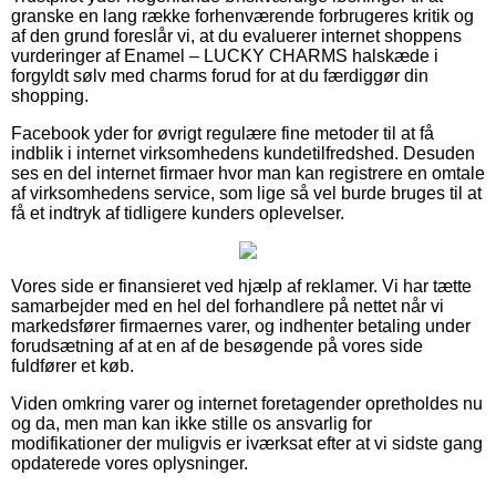
granske en lang række forhenværende forbrugeres kritik og
af den grund foreslår vi, at du evaluerer internet shoppens
vurderinger af Enamel – LUCKY CHARMS halskæde i
forgyldt sølv med charms forud for at du færdiggør din
shopping.
Facebook yder for øvrigt regulære fine metoder til at få
indblik i internet virksomhedens kundetilfredshed. Desuden
ses en del internet firmaer hvor man kan registrere en omtale
af virksomhedens service, som lige så vel burde bruges til at
få et indtryk af tidligere kunders oplevelser.
Vores side er finansieret ved hjælp af reklamer. Vi har tætte
samarbejder med en hel del forhandlere på nettet når vi
markedsfører firmaernes varer, og indhenter betaling under
forudsætning af at en af de besøgende på vores side
fuldfører et køb.
Viden omkring varer og internet foretagender opretholdes nu
og da, men man kan ikke stille os ansvarlig for
modifikationer der muligvis er iværksat efter at vi sidste gang
opdaterede vores oplysninger.