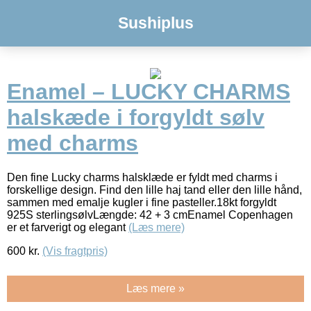
Sushiplus
Enamel – LUCKY CHARMS
halskæde i forgyldt sølv
med charms
Den fine Lucky charms halsklæde er fyldt med charms i
forskellige design. Find den lille haj tand eller den lille hånd,
sammen med emalje kugler i fine pasteller.18kt forgyldt
925S sterlingsølvLængde: 42 + 3 cmEnamel Copenhagen
er et farverigt og elegant
(Læs mere)
600
kr.
(Vis fragtpris)
Læs mere »