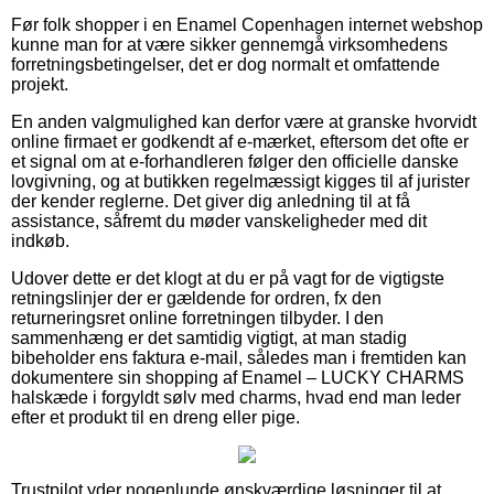
Før folk shopper i en Enamel Copenhagen internet webshop
kunne man for at være sikker gennemgå virksomhedens
forretningsbetingelser, det er dog normalt et omfattende
projekt.
En anden valgmulighed kan derfor være at granske hvorvidt
online firmaet er godkendt af e-mærket, eftersom det ofte er
et signal om at e-forhandleren følger den officielle danske
lovgivning, og at butikken regelmæssigt kigges til af jurister
der kender reglerne. Det giver dig anledning til at få
assistance, såfremt du møder vanskeligheder med dit
indkøb.
Udover dette er det klogt at du er på vagt for de vigtigste
retningslinjer der er gældende for ordren, fx den
returneringsret online forretningen tilbyder. I den
sammenhæng er det samtidig vigtigt, at man stadig
bibeholder ens faktura e-mail, således man i fremtiden kan
dokumentere sin shopping af Enamel – LUCKY CHARMS
halskæde i forgyldt sølv med charms, hvad end man leder
efter et produkt til en dreng eller pige.
Trustpilot yder nogenlunde ønskværdige løsninger til at