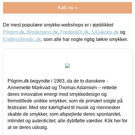
Køb nu »
De mest populære smykke-webshops er i øjeblikket
Pilgrim.dk
,
Brodersens.dk
,
FrederikIX.dk
,
SifJakobs.dk
og
EndlessNordic.dk
, som alle har nogle rigtig lækre smykker.
Pilgrim.dk begyndte i 1983, da de to danskere -
Annemette Markvad og Thomas Adamsen – rettede
deres innovative energi mod smykkedesign og
fremstillede unikke smykker, som de primært solgte på
festivaler. Med stor kærlighed til musik og mennesker
skabte de smykker, som afspejlede deres spontanitet,
intimitet og autenticitet; alle dybtfølte værdier. Klik her for
at se deres udvalg.