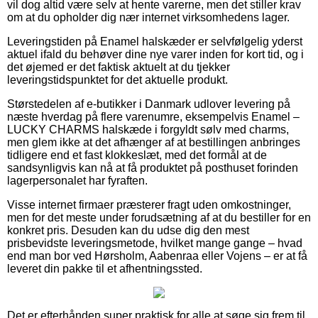
vil dog altid være selv at hente varerne, men det stiller krav
om at du opholder dig nær internet virksomhedens lager.
Leveringstiden på Enamel halskæder er selvfølgelig yderst
aktuel ifald du behøver dine nye varer inden for kort tid, og i
det øjemed er det faktisk aktuelt at du tjekker
leveringstidspunktet for det aktuelle produkt.
Størstedelen af e-butikker i Danmark udlover levering på
næste hverdag på flere varenumre, eksempelvis Enamel –
LUCKY CHARMS halskæde i forgyldt sølv med charms,
men glem ikke at det afhænger af at bestillingen anbringes
tidligere end et fast klokkeslæt, med det formål at de
sandsynligvis kan nå at få produktet på posthuset forinden
lagerpersonalet har fyraften.
Visse internet firmaer præsterer fragt uden omkostninger,
men for det meste under forudsætning af at du bestiller for en
konkret pris. Desuden kan du udse dig den mest
prisbevidste leveringsmetode, hvilket mange gange – hvad
end man bor ved Hørsholm, Aabenraa eller Vojens – er at få
leveret din pakke til et afhentningssted.
Det er efterhånden super praktisk for alle at søge sig frem til