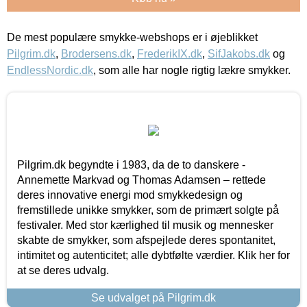
De mest populære smykke-webshops er i øjeblikket
Pilgrim.dk
,
Brodersens.dk
,
FrederikIX.dk
,
SifJakobs.dk
og
EndlessNordic.dk
, som alle har nogle rigtig lækre smykker.
Pilgrim.dk begyndte i 1983, da de to danskere -
Annemette Markvad og Thomas Adamsen – rettede
deres innovative energi mod smykkedesign og
fremstillede unikke smykker, som de primært solgte på
festivaler. Med stor kærlighed til musik og mennesker
skabte de smykker, som afspejlede deres spontanitet,
intimitet og autenticitet; alle dybtfølte værdier. Klik her for
at se deres udvalg.
Se udvalget på Pilgrim.dk