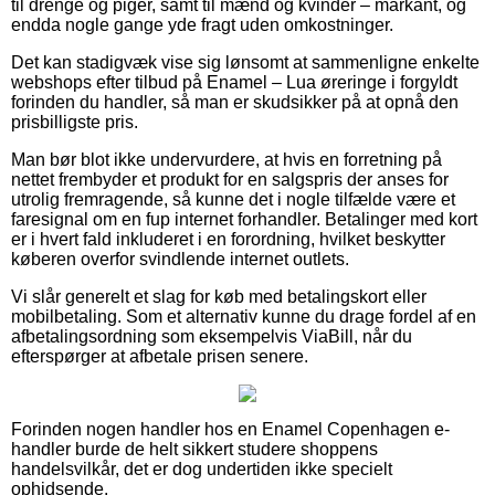
til drenge og piger, samt til mænd og kvinder – markant, og
endda nogle gange yde fragt uden omkostninger.
Det kan stadigvæk vise sig lønsomt at sammenligne enkelte
webshops efter tilbud på Enamel – Lua øreringe i forgyldt
forinden du handler, så man er skudsikker på at opnå den
prisbilligste pris.
Man bør blot ikke undervurdere, at hvis en forretning på
nettet frembyder et produkt for en salgspris der anses for
utrolig fremragende, så kunne det i nogle tilfælde være et
faresignal om en fup internet forhandler. Betalinger med kort
er i hvert fald inkluderet i en forordning, hvilket beskytter
køberen overfor svindlende internet outlets.
Vi slår generelt et slag for køb med betalingskort eller
mobilbetaling. Som et alternativ kunne du drage fordel af en
afbetalingsordning som eksempelvis ViaBill, når du
efterspørger at afbetale prisen senere.
Forinden nogen handler hos en Enamel Copenhagen e-
handler burde de helt sikkert studere shoppens
handelsvilkår, det er dog undertiden ikke specielt
ophidsende.