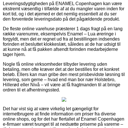
Leveringsdygtigheden på ENAMEL Copenhagen kan være
ekstremt væsentlig i tilfælde af at du mangler varen inden for
kort tid, og i det øjemed er det nemlig essentielt at du ser
den forventede leveringsdato på det pågældende produkt.
De fleste online varehuse præsterer 1 dags fragt på en lang
række varenumre, eksempelvis Enamel – Lua øreringe i
forgyldt, men det er regnet ud fra at bestillingen indsendes
forinden et besluttet klokkeslæt, således at de har udsigt til
at kunne nå at få pakken afsendt forinden medarbejderne
tager hjem.
Nogle få online virksomheder tilbyder levering uden
betaling, men ofte kræver det at der bestilles for et konkret
beløb. Ellers kan man gribe den mest prisbevidste løsning til
levering, som gerne – hvad end man bor nær Holstebro,
Hillerød eller Nivå – vil være at få fragtmanden til at bringe
ordren til et afhentningssted.
Det har vist sig at være virkelig let gængeligt for
internetbrugere at finde information om priser fra diverse
online shops, og for det har flertallet af Enamel Copenhagen
e-firmaer været tvunget til at nedsætte priserne på varerne –