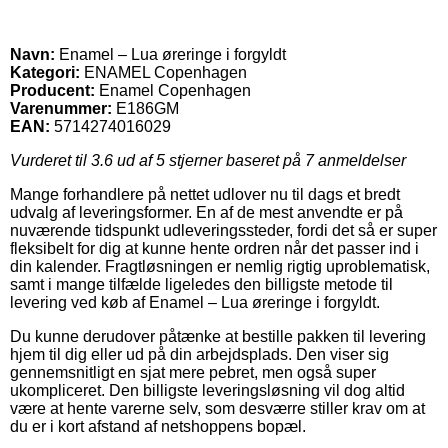
Navn:
Enamel – Lua øreringe i forgyldt
Kategori:
ENAMEL Copenhagen
Producent:
Enamel Copenhagen
Varenummer:
E186GM
EAN:
5714274016029
Vurderet til
3.6
ud af 5 stjerner baseret på
7
anmeldelser
Mange forhandlere på nettet udlover nu til dags et bredt
udvalg af leveringsformer. En af de mest anvendte er på
nuværende tidspunkt udleveringssteder, fordi det så er super
fleksibelt for dig at kunne hente ordren når det passer ind i
din kalender. Fragtløsningen er nemlig rigtig uproblematisk,
samt i mange tilfælde ligeledes den billigste metode til
levering ved køb af Enamel – Lua øreringe i forgyldt.
Du kunne derudover påtænke at bestille pakken til levering
hjem til dig eller ud på din arbejdsplads. Den viser sig
gennemsnitligt en sjat mere pebret, men også super
ukompliceret. Den billigste leveringsløsning vil dog altid
være at hente varerne selv, som desværre stiller krav om at
du er i kort afstand af netshoppens bopæl.