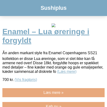
Sushiplus
Enamel – Lua øreringe i
forgyldt
Ãn anden markant style fra Enamel Copenhagens SS21
kollektion er disse Lua øreringe, som vi slet ikke kan få
armene ned over! Disse 18kt. forgyldte hoops er spækket
med detaljer – fine kæder med orange og gule emaljeperler,
kæder sammensat af diskrete fo
(Læs mere)
700
kr.
(Vis fragtpris)
Læs mere »
Køb nu »