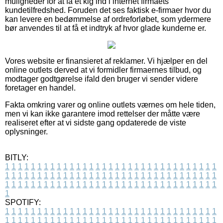
muligheder for at få et kig ind i internet firmaets
kundetilfredshed. Foruden det ses faktisk e-firmaer hvor du
kan levere en bedømmelse af ordreforløbet, som ydermere
bør anvendes til at få et indtryk af hvor glade kunderne er.
Vores website er finansieret af reklamer. Vi hjælper en del
online outlets derved at vi formidler firmaernes tilbud, og
modtager godtgørelse ifald den bruger vi sender videre
foretager en handel.
Fakta omkring varer og online outlets værnes om hele tiden,
men vi kan ikke garantere imod rettelser der måtte være
realiseret efter at vi sidste gang opdaterede de viste
oplysninger.
BITLY:
1
1
1
1
1
1
1
1
1
1
1
1
1
1
1
1
1
1
1
1
1
1
1
1
1
1
1
1
1
1
1
1
1
1
1
1
1
1
1
1
1
1
1
1
1
1
1
1
1
1
1
1
1
1
1
1
1
1
1
1
1
1
1
1
1
1
1
1
1
1
1
1
1
1
1
1
1
1
1
1
1
1
1
1
1
1
1
1
1
1
1
1
1
1
1
1
1
1
1
1
SPOTIFY:
1
1
1
1
1
1
1
1
1
1
1
1
1
1
1
1
1
1
1
1
1
1
1
1
1
1
1
1
1
1
1
1
1
1
1
1
1
1
1
1
1
1
1
1
1
1
1
1
1
1
1
1
1
1
1
1
1
1
1
1
1
1
1
1
1
1