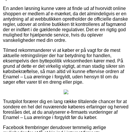
En anden løsning kunne være at finde ud af hvorvidt online
shoppen er medlem af e-mærket, da det almindeligvis er en
antydning af at webbutikken opretholder de officielle danske
regler, udover at online butikken tit kontrolleres af fagmænd
der er indført i de gældende regulativer. Det er en rigtig god
mulighed for hjælpende service, hvis du oplever
vanskeligheder med din ordre.
Tilmed rekommanderer vi at køber er på vagt for de mest
aktuelle retningslinjer der har betydning for handlen,
eksempelvis den byttepolitik virksomheden kører med. På
grund af dette er det virkelig vigtigt, at man stadig sikrer sin
købsbekræftelse, så man altid vil kunne eftervise ordren af
Enamel – Lua øreringe i forgyldt, uden hensyn til om du
søger efter varer til en dreng eller pige.
Trustpilot forærer dig en lang række tiltalende chancer for at
sondere en hel del nuværende køberes erfaringer og herved
foreslåes det, at du analyserer e-firmaets vurderinger af
Enamel – Lua øreringe i forgyldt før du køber.
Facebook frembringer derudover temmelig ærlige