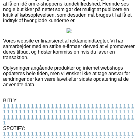
at få en idé om e-shoppens kundetilfredshed. Herinde ses
nogle butikker på nettet som gør det muligt at publicere en
kritik af købsoplevelsen, som desuden må bruges til at få et
indtryk af hvor glade kunderne er.
Vores website er finansieret af reklameindtægter. Vi har
samarbejder med en stribe e-firmaer derved at vi promoverer
deres tilbud, og høster kommission hvis du laver en
transaktion.
Oplysninger angående produkter og internet webshops
opdateres hele tiden, men vi ønsker ikke at tage ansvar for
ændringer der kan være lavet efter sidste opdatering af de
anvendte data.
BITLY:
1
1
1
1
1
1
1
1
1
1
1
1
1
1
1
1
1
1
1
1
1
1
1
1
1
1
1
1
1
1
1
1
1
1
1
1
1
1
1
1
1
1
1
1
1
1
1
1
1
1
1
1
1
1
1
1
1
1
1
1
1
1
1
1
1
1
1
1
1
1
1
1
1
1
1
1
1
1
1
1
1
1
1
1
1
1
1
1
1
1
1
1
1
1
1
1
1
1
1
1
SPOTIFY:
1
1
1
1
1
1
1
1
1
1
1
1
1
1
1
1
1
1
1
1
1
1
1
1
1
1
1
1
1
1
1
1
1