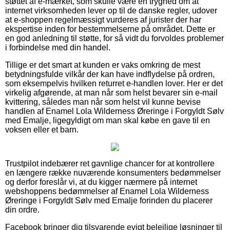
støttet af e-mærket, som skulle være en tryghed om at
internet virksomheden lever op til de danske regler, udover
at e-shoppen regelmæssigt vurderes af jurister der har
ekspertise inden for bestemmelserne på området. Dette er
en god anledning til støtte, for så vidt du forvoldes problemer
i forbindelse med din handel.
Tillige er det smart at kunden er vaks omkring de mest
betydningsfulde vilkår der kan have indflydelse på ordren,
som eksempelvis hvilken returret e-handlen lover. Her er det
virkelig afgørende, at man når som helst bevarer sin e-mail
kvittering, således man når som helst vil kunne bevise
handlen af Enamel Lola Wilderness Øreringe i Forgyldt Sølv
med Emalje, ligegyldigt om man skal købe en gave til en
voksen eller et barn.
Trustpilot indebærer ret gavnlige chancer for at kontrollere
en længere række nuværende konsumenters bedømmelser
og derfor foreslår vi, at du kigger nærmere på internet
webshoppens bedømmelser af Enamel Lola Wilderness
Øreringe i Forgyldt Sølv med Emalje forinden du placerer
din ordre.
Facebook bringer dig tilsvarende evigt belejlige løsninger til