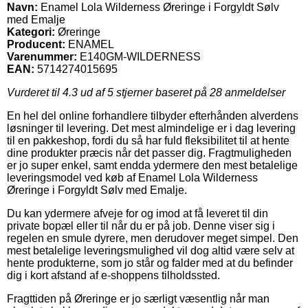
Navn:
Enamel Lola Wilderness Øreringe i Forgyldt Sølv
med Emalje
Kategori:
Øreringe
Producent:
ENAMEL
Varenummer:
E140GM-WILDERNESS
EAN:
5714274015695
Vurderet til
4.3
ud af 5 stjerner baseret på
28
anmeldelser
En hel del online forhandlere tilbyder efterhånden alverdens
løsninger til levering. Det mest almindelige er i dag levering
til en pakkeshop, fordi du så har fuld fleksibilitet til at hente
dine produkter præcis når det passer dig. Fragtmuligheden
er jo super enkel, samt endda ydermere den mest betalelige
leveringsmodel ved køb af Enamel Lola Wilderness
Øreringe i Forgyldt Sølv med Emalje.
Du kan ydermere afveje for og imod at få leveret til din
private bopæl eller til når du er på job. Denne viser sig i
regelen en smule dyrere, men derudover meget simpel. Den
mest betalelige leveringsmulighed vil dog altid være selv at
hente produkterne, som jo står og falder med at du befinder
dig i kort afstand af e-shoppens tilholdssted.
Fragttiden på Øreringe er jo særligt væsentlig når man