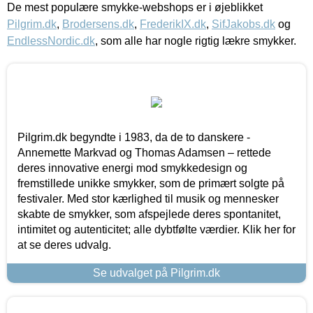
De mest populære smykke-webshops er i øjeblikket
Pilgrim.dk
,
Brodersens.dk
,
FrederikIX.dk
,
SifJakobs.dk
og
EndlessNordic.dk
, som alle har nogle rigtig lækre smykker.
Pilgrim.dk begyndte i 1983, da de to danskere -
Annemette Markvad og Thomas Adamsen – rettede
deres innovative energi mod smykkedesign og
fremstillede unikke smykker, som de primært solgte på
festivaler. Med stor kærlighed til musik og mennesker
skabte de smykker, som afspejlede deres spontanitet,
intimitet og autenticitet; alle dybtfølte værdier. Klik her for
at se deres udvalg.
Se udvalget på Pilgrim.dk