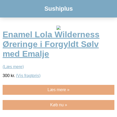
Sushiplus
Enamel Lola Wilderness
Øreringe i Forgyldt Sølv
med Emalje
(Læs mere)
300
kr.
(Vis fragtpris)
Læs mere »
Køb nu »