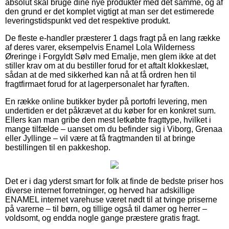
absolut skal bruge dine nye produkter med det samme, og af
den grund er det komplet vigtigt at man ser det estimerede
leveringstidspunkt ved det respektive produkt.
De fleste e-handler præsterer 1 dags fragt på en lang række
af deres varer, eksempelvis Enamel Lola Wilderness
Øreringe i Forgyldt Sølv med Emalje, men glem ikke at det
stiller krav om at du bestiller forud for et aftalt klokkeslæt,
sådan at de med sikkerhed kan nå at få ordren hen til
fragtfirmaet forud for at lagerpersonalet har fyraften.
En række online butikker byder på portofri levering, men
undertiden er det påkrævet at du køber for en konkret sum.
Ellers kan man gribe den mest letkøbte fragttype, hvilket i
mange tilfælde – uanset om du befinder sig i Viborg, Grenaa
eller Jyllinge – vil være at få fragtmanden til at bringe
bestillingen til en pakkeshop.
Det er i dag yderst smart for folk at finde de bedste priser hos
diverse internet forretninger, og herved har adskillige
ENAMEL internet varehuse været nødt til at tvinge priserne
på varerne – til børn, og tillige også til damer og herrer –
voldsomt, og endda nogle gange præstere gratis fragt.