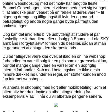
online webshops, og med det motiv har langt de fleste
Enamel Copenhagen internet virksomheder set sig tvunget
til at mindske prisniveauet på en række af deres varer – til
piger og drenge, og tillige også til kvinder og mænd –
betragteligt, og endda nogle gange byde på fragt uden
omkostninger.
Dog kan det imidlertid blive udbytterigt at studere et par
forskellige e-forhandlere efter udsalg på Enamel – Lola SKY
armbånd i forgyldt sølv* forinden du bestiller, sådan at man
er garanteret at antage den skarpeste pris.
Du bør alligevel være klar over, at ifald en online webshop
forhandler en vare til salg for en pris som er grænseløst lav,
bør det mange gange være en varsel om en uoprigtig
internet forhandler. Køb med betalingskort er ikke desto
mindre dækket ind under en regel, der støtter kunden imod
fup internet webshops.
Vi anbefaler shopping med kort eller mobilbetaling. Som et
alternativ bør du udnytte en afbetalingsordning fra
eksempelvis ViaBill, når du vil afbetale pengene senere.