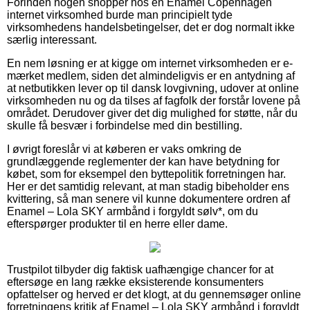
Forinden nogen shopper hos en Enamel Copenhagen
internet virksomhed burde man principielt tyde
virksomhedens handelsbetingelser, det er dog normalt ikke
særlig interessant.
En nem løsning er at kigge om internet virksomheden er e-
mærket medlem, siden det almindeligvis er en antydning af
at netbutikken lever op til dansk lovgivning, udover at online
virksomheden nu og da tilses af fagfolk der forstår lovene på
området. Derudover giver det dig mulighed for støtte, når du
skulle få besvær i forbindelse med din bestilling.
I øvrigt foreslår vi at køberen er vaks omkring de
grundlæggende reglementer der kan have betydning for
købet, som for eksempel den byttepolitik forretningen har.
Her er det samtidig relevant, at man stadig bibeholder ens
kvittering, så man senere vil kunne dokumentere ordren af
Enamel – Lola SKY armbånd i forgyldt sølv*, om du
efterspørger produkter til en herre eller dame.
Trustpilot tilbyder dig faktisk uafhængige chancer for at
eftersøge en lang række eksisterende konsumenters
opfattelser og herved er det klogt, at du gennemsøger online
forretningens kritik af Enamel – Lola SKY armbånd i forgyldt