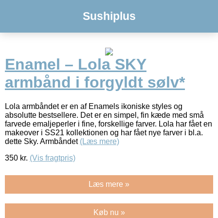
Sushiplus
Enamel – Lola SKY
armbånd i forgyldt sølv*
Lola armbåndet er en af Enamels ikoniske styles og
absolutte bestsellere. Det er en simpel, fin kæde med små
farvede emaljeperler i fine, forskellige farver. Lola har fået en
makeover i SS21 kollektionen og har fået nye farver i bl.a.
dette Sky. Armbåndet
(Læs mere)
350
kr.
(Vis fragtpris)
Læs mere »
Køb nu »