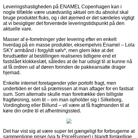
Leveringshastigheden på ENAMEL Copenhagen kan i
nogle tilfælde være usædvanlig aktuel om du absolut skal
bruge produktet fluks, og i det øjemed er det særdeles vigtigt
at vi besigtiger det forventede leveringstidspunkt på den
aktuelle vare.
Masser af e-forretninger yder levering efter en enkelt
hverdag på en masse produkter, eksempelvis Enamel – Lola
SKY armbånd i forgyldt sølv*, men glem ikke at det
forudsætter at bestillingen realiseres tidligere end et
fastslået klokkeslæt, således at de har udsigt til at kunne nå
at få ordren ud af døren forinden de pakkeansatte drager
hjemad.
Enkelte internet foretagender yder portofri fragt, men
undertiden er det så præmissen at man aftager for en fastsat
sum. Som alternativ skulle man foretrække den billigste
fragtløsning, som tit – om man opholder sig i Silkeborg,
Vordingborg eller Billund – vil være at få fragtmanden til at
køre din ordre til et afhentningssted.
Det har vist sig at være super let gængeligt for forbrugerne at
sammenligne priser (via fx PriceRunner) i blandt forskellige