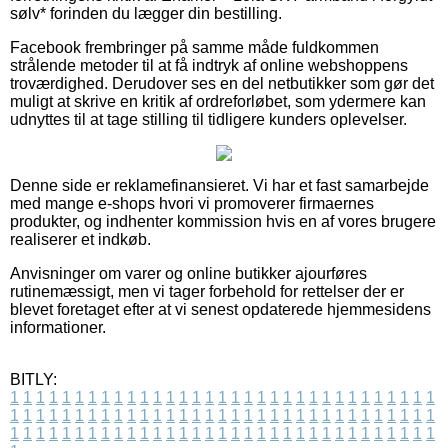
sølv* forinden du lægger din bestilling.
Facebook frembringer på samme måde fuldkommen
strålende metoder til at få indtryk af online webshoppens
troværdighed. Derudover ses en del netbutikker som gør det
muligt at skrive en kritik af ordreforløbet, som ydermere kan
udnyttes til at tage stilling til tidligere kunders oplevelser.
Denne side er reklamefinansieret. Vi har et fast samarbejde
med mange e-shops hvori vi promoverer firmaernes
produkter, og indhenter kommission hvis en af vores brugere
realiserer et indkøb.
Anvisninger om varer og online butikker ajourføres
rutinemæssigt, men vi tager forbehold for rettelser der er
blevet foretaget efter at vi senest opdaterede hjemmesidens
informationer.
BITLY:
1
1
1
1
1
1
1
1
1
1
1
1
1
1
1
1
1
1
1
1
1
1
1
1
1
1
1
1
1
1
1
1
1
1
1
1
1
1
1
1
1
1
1
1
1
1
1
1
1
1
1
1
1
1
1
1
1
1
1
1
1
1
1
1
1
1
1
1
1
1
1
1
1
1
1
1
1
1
1
1
1
1
1
1
1
1
1
1
1
1
1
1
1
1
1
1
1
1
1