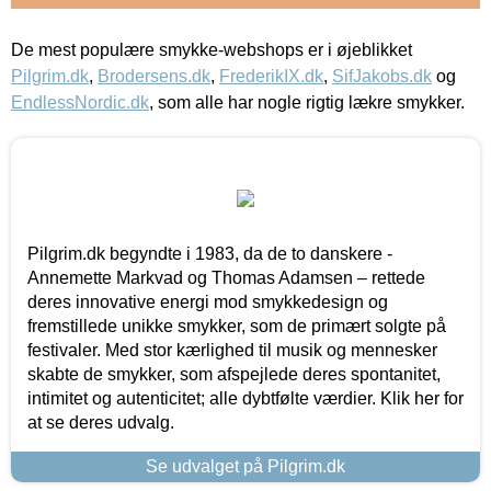
De mest populære smykke-webshops er i øjeblikket
Pilgrim.dk
,
Brodersens.dk
,
FrederikIX.dk
,
SifJakobs.dk
og
EndlessNordic.dk
, som alle har nogle rigtig lækre smykker.
Pilgrim.dk begyndte i 1983, da de to danskere -
Annemette Markvad og Thomas Adamsen – rettede
deres innovative energi mod smykkedesign og
fremstillede unikke smykker, som de primært solgte på
festivaler. Med stor kærlighed til musik og mennesker
skabte de smykker, som afspejlede deres spontanitet,
intimitet og autenticitet; alle dybtfølte værdier. Klik her for
at se deres udvalg.
Se udvalget på Pilgrim.dk