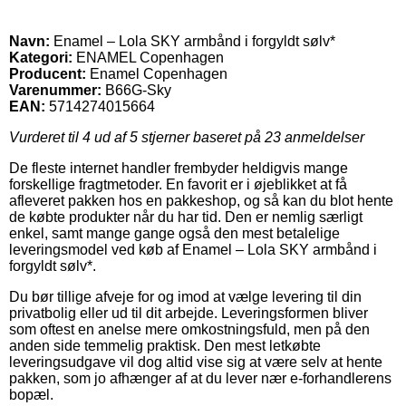
Navn:
Enamel – Lola SKY armbånd i forgyldt sølv*
Kategori:
ENAMEL Copenhagen
Producent:
Enamel Copenhagen
Varenummer:
B66G-Sky
EAN:
5714274015664
Vurderet til
4
ud af 5 stjerner baseret på
23
anmeldelser
De fleste internet handler frembyder heldigvis mange
forskellige fragtmetoder. En favorit er i øjeblikket at få
afleveret pakken hos en pakkeshop, og så kan du blot hente
de købte produkter når du har tid. Den er nemlig særligt
enkel, samt mange gange også den mest betalelige
leveringsmodel ved køb af Enamel – Lola SKY armbånd i
forgyldt sølv*.
Du bør tillige afveje for og imod at vælge levering til din
privatbolig eller ud til dit arbejde. Leveringsformen bliver
som oftest en anelse mere omkostningsfuld, men på den
anden side temmelig praktisk. Den mest letkøbte
leveringsudgave vil dog altid vise sig at være selv at hente
pakken, som jo afhænger af at du lever nær e-forhandlerens
bopæl.