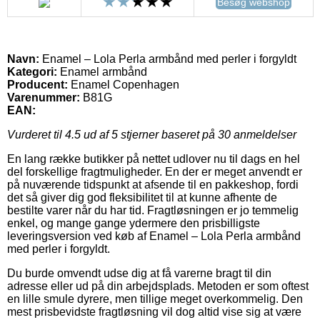
Besøg webshop
Navn:
Enamel – Lola Perla armbånd med perler i forgyldt
Kategori:
Enamel armbånd
Producent:
Enamel Copenhagen
Varenummer:
B81G
EAN:
Vurderet til
4.5
ud af 5 stjerner baseret på
30
anmeldelser
En lang række butikker på nettet udlover nu til dags en hel
del forskellige fragtmuligheder. En der er meget anvendt er
på nuværende tidspunkt at afsende til en pakkeshop, fordi
det så giver dig god fleksibilitet til at kunne afhente de
bestilte varer når du har tid. Fragtløsningen er jo temmelig
enkel, og mange gange ydermere den prisbilligste
leveringsversion ved køb af Enamel – Lola Perla armbånd
med perler i forgyldt.
Du burde omvendt udse dig at få varerne bragt til din
adresse eller ud på din arbejdsplads. Metoden er som oftest
en lille smule dyrere, men tillige meget overkommelig. Den
mest prisbevidste fragtløsning vil dog altid vise sig at være