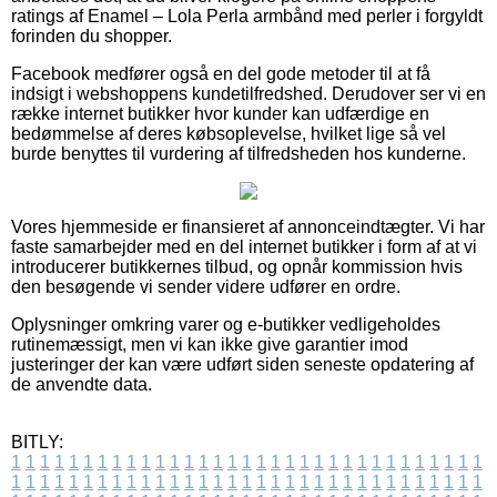
ratings af Enamel – Lola Perla armbånd med perler i forgyldt
forinden du shopper.
Facebook medfører også en del gode metoder til at få
indsigt i webshoppens kundetilfredshed. Derudover ser vi en
række internet butikker hvor kunder kan udfærdige en
bedømmelse af deres købsoplevelse, hvilket lige så vel
burde benyttes til vurdering af tilfredsheden hos kunderne.
Vores hjemmeside er finansieret af annonceindtægter. Vi har
faste samarbejder med en del internet butikker i form af at vi
introducerer butikkernes tilbud, og opnår kommission hvis
den besøgende vi sender videre udfører en ordre.
Oplysninger omkring varer og e-butikker vedligeholdes
rutinemæssigt, men vi kan ikke give garantier imod
justeringer der kan være udført siden seneste opdatering af
de anvendte data.
BITLY:
1
1
1
1
1
1
1
1
1
1
1
1
1
1
1
1
1
1
1
1
1
1
1
1
1
1
1
1
1
1
1
1
1
1
1
1
1
1
1
1
1
1
1
1
1
1
1
1
1
1
1
1
1
1
1
1
1
1
1
1
1
1
1
1
1
1