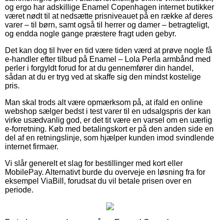
og ergo har adskillige Enamel Copenhagen internet butikker
været nødt til at nedsætte prisniveauet på en række af deres
varer – til børn, samt også til herrer og damer – betragteligt,
og endda nogle gange præstere fragt uden gebyr.
Det kan dog til hver en tid være tiden værd at prøve nogle få
e-handler efter tilbud på Enamel – Lola Perla armbånd med
perler i forgyldt forud for at du gennemfører din handel,
sådan at du er tryg ved at skaffe sig den mindst kostelige
pris.
Man skal trods alt være opmærksom på, at ifald en online
webshop sælger bedst i test varer til en udsalgspris der kan
virke usædvanlig god, er det tit være en varsel om en uærlig
e-forretning. Køb med betalingskort er på den anden side en
del af en retningslinje, som hjælper kunden imod svindlende
internet firmaer.
Vi slår generelt et slag for bestillinger med kort eller
MobilePay. Alternativt burde du overveje en løsning fra for
eksempel ViaBill, forudsat du vil betale prisen over en
periode.