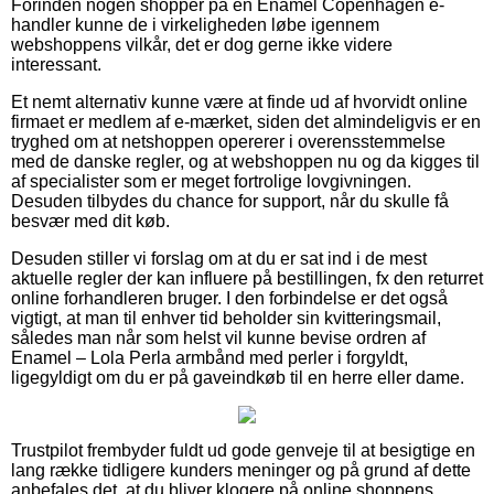
Forinden nogen shopper på en Enamel Copenhagen e-
handler kunne de i virkeligheden løbe igennem
webshoppens vilkår, det er dog gerne ikke videre
interessant.
Et nemt alternativ kunne være at finde ud af hvorvidt online
firmaet er medlem af e-mærket, siden det almindeligvis er en
tryghed om at netshoppen opererer i overensstemmelse
med de danske regler, og at webshoppen nu og da kigges til
af specialister som er meget fortrolige lovgivningen.
Desuden tilbydes du chance for support, når du skulle få
besvær med dit køb.
Desuden stiller vi forslag om at du er sat ind i de mest
aktuelle regler der kan influere på bestillingen, fx den returret
online forhandleren bruger. I den forbindelse er det også
vigtigt, at man til enhver tid beholder sin kvitteringsmail,
således man når som helst vil kunne bevise ordren af
Enamel – Lola Perla armbånd med perler i forgyldt,
ligegyldigt om du er på gaveindkøb til en herre eller dame.
Trustpilot frembyder fuldt ud gode genveje til at besigtige en
lang række tidligere kunders meninger og på grund af dette
anbefales det, at du bliver klogere på online shoppens