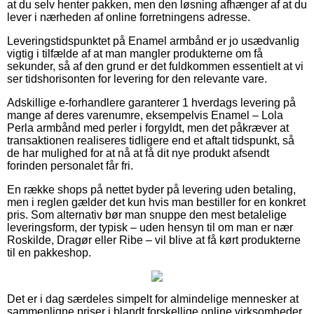
at du selv henter pakken, men den løsning afhænger af at du
lever i nærheden af online forretningens adresse.
Leveringstidspunktet på Enamel armbånd er jo usædvanlig
vigtig i tilfælde af at man mangler produkterne om få
sekunder, så af den grund er det fuldkommen essentielt at vi
ser tidshorisonten for levering for den relevante vare.
Adskillige e-forhandlere garanterer 1 hverdags levering på
mange af deres varenumre, eksempelvis Enamel – Lola
Perla armbånd med perler i forgyldt, men det påkræver at
transaktionen realiseres tidligere end et aftalt tidspunkt, så
de har mulighed for at nå at få dit nye produkt afsendt
forinden personalet får fri.
En række shops på nettet byder på levering uden betaling,
men i reglen gælder det kun hvis man bestiller for en konkret
pris. Som alternativ bør man snuppe den mest betalelige
leveringsform, der typisk – uden hensyn til om man er nær
Roskilde, Dragør eller Ribe – vil blive at få kørt produkterne
til en pakkeshop.
Det er i dag særdeles simpelt for almindelige mennesker at
sammenligne priser i blandt forskellige online virksomheder,