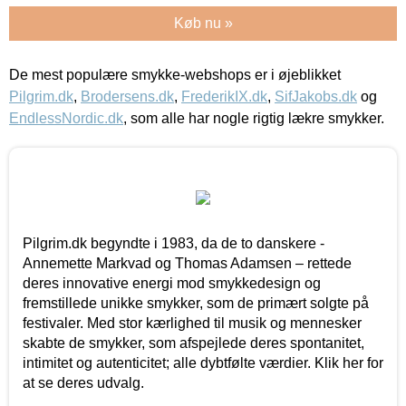
Køb nu »
De mest populære smykke-webshops er i øjeblikket
Pilgrim.dk
,
Brodersens.dk
,
FrederikIX.dk
,
SifJakobs.dk
og
EndlessNordic.dk
, som alle har nogle rigtig lækre smykker.
Pilgrim.dk begyndte i 1983, da de to danskere -
Annemette Markvad og Thomas Adamsen – rettede
deres innovative energi mod smykkedesign og
fremstillede unikke smykker, som de primært solgte på
festivaler. Med stor kærlighed til musik og mennesker
skabte de smykker, som afspejlede deres spontanitet,
intimitet og autenticitet; alle dybtfølte værdier. Klik her for
at se deres udvalg.