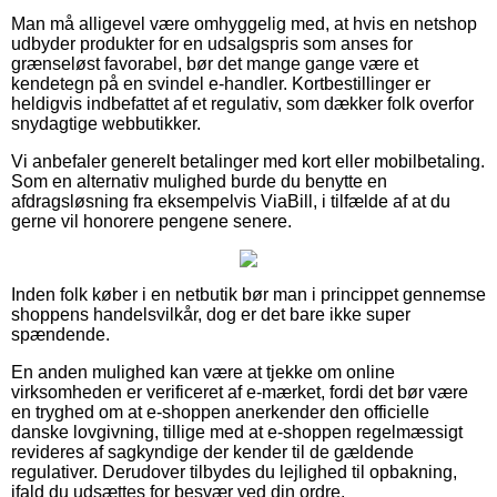
Man må alligevel være omhyggelig med, at hvis en netshop
udbyder produkter for en udsalgspris som anses for
grænseløst favorabel, bør det mange gange være et
kendetegn på en svindel e-handler. Kortbestillinger er
heldigvis indbefattet af et regulativ, som dækker folk overfor
snydagtige webbutikker.
Vi anbefaler generelt betalinger med kort eller mobilbetaling.
Som en alternativ mulighed burde du benytte en
afdragsløsning fra eksempelvis ViaBill, i tilfælde af at du
gerne vil honorere pengene senere.
Inden folk køber i en netbutik bør man i princippet gennemse
shoppens handelsvilkår, dog er det bare ikke super
spændende.
En anden mulighed kan være at tjekke om online
virksomheden er verificeret af e-mærket, fordi det bør være
en tryghed om at e-shoppen anerkender den officielle
danske lovgivning, tillige med at e-shoppen regelmæssigt
revideres af sagkyndige der kender til de gældende
regulativer. Derudover tilbydes du lejlighed til opbakning,
ifald du udsættes for besvær ved din ordre.