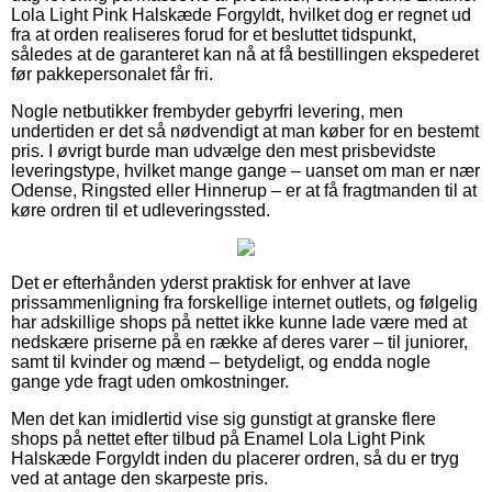
Lola Light Pink Halskæde Forgyldt, hvilket dog er regnet ud
fra at orden realiseres forud for et besluttet tidspunkt,
således at de garanteret kan nå at få bestillingen ekspederet
før pakkepersonalet får fri.
Nogle netbutikker frembyder gebyrfri levering, men
undertiden er det så nødvendigt at man køber for en bestemt
pris. I øvrigt burde man udvælge den mest prisbevidste
leveringstype, hvilket mange gange – uanset om man er nær
Odense, Ringsted eller Hinnerup – er at få fragtmanden til at
køre ordren til et udleveringssted.
Det er efterhånden yderst praktisk for enhver at lave
prissammenligning fra forskellige internet outlets, og følgelig
har adskillige shops på nettet ikke kunne lade være med at
nedskære priserne på en række af deres varer – til juniorer,
samt til kvinder og mænd – betydeligt, og endda nogle
gange yde fragt uden omkostninger.
Men det kan imidlertid vise sig gunstigt at granske flere
shops på nettet efter tilbud på Enamel Lola Light Pink
Halskæde Forgyldt inden du placerer ordren, så du er tryg
ved at antage den skarpeste pris.