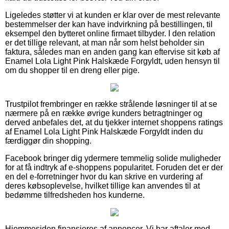
Ligeledes støtter vi at kunden er klar over de mest relevante
bestemmelser der kan have indvirkning på bestillingen, til
eksempel den bytteret online firmaet tilbyder. I den relation
er det tillige relevant, at man når som helst beholder sin
faktura, således man en anden gang kan eftervise sit køb af
Enamel Lola Light Pink Halskæde Forgyldt, uden hensyn til
om du shopper til en dreng eller pige.
Trustpilot frembringer en række strålende løsninger til at se
nærmere på en række øvrige kunders betragtninger og
derved anbefales det, at du tjekker internet shoppens ratings
af Enamel Lola Light Pink Halskæde Forgyldt inden du
færdiggør din shopping.
Facebook bringer dig ydermere temmelig solide muligheder
for at få indtryk af e-shoppens popularitet. Foruden det er der
en del e-forretninger hvor du kan skrive en vurdering af
deres købsoplevelse, hvilket tillige kan anvendes til at
bedømme tilfredsheden hos kunderne.
Hjemmesiden finansieres af annoncer. Vi har aftaler med