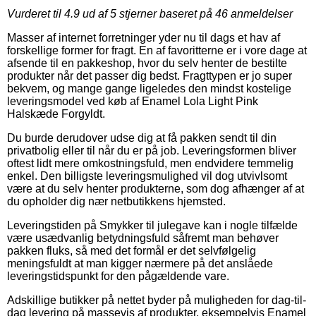
Vurderet til
4.9
ud af 5 stjerner baseret på
46
anmeldelser
Masser af internet forretninger yder nu til dags et hav af
forskellige former for fragt. En af favoritterne er i vore dage at
afsende til en pakkeshop, hvor du selv henter de bestilte
produkter når det passer dig bedst. Fragttypen er jo super
bekvem, og mange gange ligeledes den mindst kostelige
leveringsmodel ved køb af Enamel Lola Light Pink
Halskæde Forgyldt.
Du burde derudover udse dig at få pakken sendt til din
privatbolig eller til når du er på job. Leveringsformen bliver
oftest lidt mere omkostningsfuld, men endvidere temmelig
enkel. Den billigste leveringsmulighed vil dog utvivlsomt
være at du selv henter produkterne, som dog afhænger af at
du opholder dig nær netbutikkens hjemsted.
Leveringstiden på Smykker til julegave kan i nogle tilfælde
være usædvanlig betydningsfuld såfremt man behøver
pakken fluks, så med det formål er det selvfølgelig
meningsfuldt at man kigger nærmere på det anslåede
leveringstidspunkt for den pågældende vare.
Adskillige butikker på nettet byder på muligheden for dag-til-
dag levering på massevis af produkter, eksempelvis Enamel