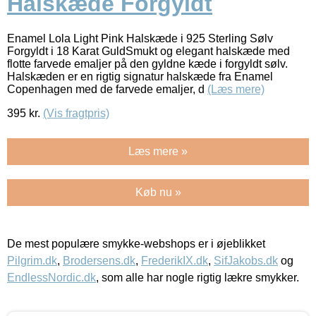
Halskæde Forgyldt
Enamel Lola Light Pink Halskæde i 925 Sterling Sølv
Forgyldt i 18 Karat GuldSmukt og elegant halskæde med
flotte farvede emaljer på den gyldne kæde i forgyldt sølv.
Halskæden er en rigtig signatur halskæde fra Enamel
Copenhagen med de farvede emaljer, d
(Læs mere)
395
kr.
(Vis fragtpris)
Læs mere »
Køb nu »
De mest populære smykke-webshops er i øjeblikket
Pilgrim.dk
,
Brodersens.dk
,
FrederikIX.dk
,
SifJakobs.dk
og
EndlessNordic.dk
, som alle har nogle rigtig lækre smykker.