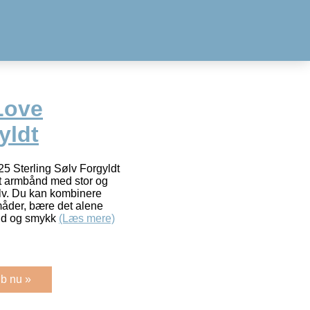
Love
yldt
5 Sterling Sølv Forgyldt
t armbånd med stor og
ølv. Du kan kombinere
måder, bære det alene
nd og smykk
(Læs mere)
b nu »