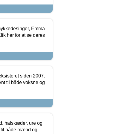
mykkedesinger, Emma
ik her for at se deres
ksisteret siden 2007.
nt til både voksne og
, halskæder, ure og
r til både mænd og