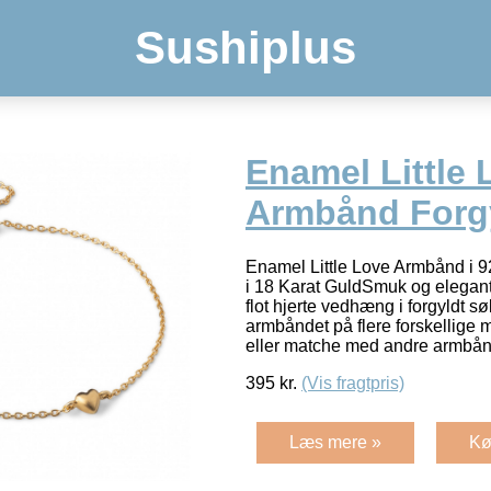
Sushiplus
Enamel Little 
Armbånd Forg
Enamel Little Love Armbånd i 92
i 18 Karat GuldSmuk og elegan
flot hjerte vedhæng i forgyldt s
armbåndet på flere forskellige 
eller matche med andre armbå
395
kr.
(Vis fragtpris)
Læs mere »
Kø