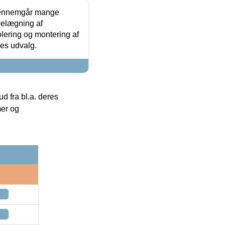
gennemgår mange
 belægning af
olering og montering af
res udvalg.
 fra bl.a. deres
mer og