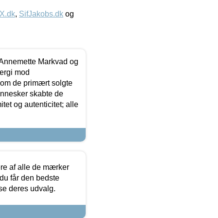
IX.dk
,
SifJakobs.dk
og
- Annemette Markvad og
ergi mod
som de primært solgte
mennesker skabte de
et og autenticitet; alle
.
re af alle de mærker
 du får den bedste
 se deres udvalg.