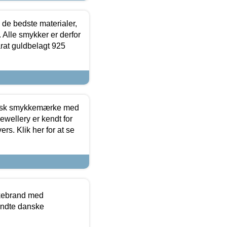
 de bedste materialer,
 Alle smykker er derfor
arat guldbelagt 925
dansk smykkemærke med
ewellery er kendt for
ers. Klik her for at se
kkebrand med
ndte danske