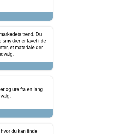
markedets trend. Du
e smykker er lavet i de
ter, et materiale der
udvalg.
 og ure fra en lang
dvalg.
 hvor du kan finde