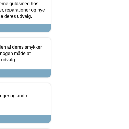
terne guldsmed hos
r, reparationer og nye
se deres udvalg.
len af deres smykker
å nogen måde at
s udvalg.
inger og andre