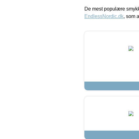
De mest populære smykk
EndlessNordic.dk
, som a