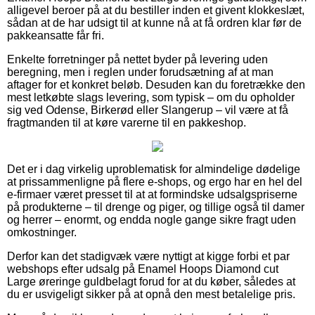
alligevel beroer på at du bestiller inden et givent klokkeslæt,
sådan at de har udsigt til at kunne nå at få ordren klar før de
pakkeansatte får fri.
Enkelte forretninger på nettet byder på levering uden
beregning, men i reglen under forudsætning af at man
aftager for et konkret beløb. Desuden kan du foretrække den
mest letkøbte slags levering, som typisk – om du opholder
sig ved Odense, Birkerød eller Slangerup – vil være at få
fragtmanden til at køre varerne til en pakkeshop.
Det er i dag virkelig uproblematisk for almindelige dødelige
at prissammenligne på flere e-shops, og ergo har en hel del
e-firmaer været presset til at at formindske udsalgspriserne
på produkterne – til drenge og piger, og tillige også til damer
og herrer – enormt, og endda nogle gange sikre fragt uden
omkostninger.
Derfor kan det stadigvæk være nyttigt at kigge forbi et par
webshops efter udsalg på Enamel Hoops Diamond cut
Large øreringe guldbelagt forud for at du køber, således at
du er usvigeligt sikker på at opnå den mest betalelige pris.