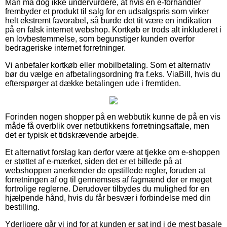
Man må dog ikke undervurdere, at hvis en e-forhandler
frembyder et produkt til salg for en udsalgspris som virker
helt ekstremt favorabel, så burde det tit være en indikation
på en falsk internet webshop. Kortkøb er trods alt inkluderet i
en lovbestemmelse, som begunstiger kunden overfor
bedrageriske internet forretninger.
Vi anbefaler kortkøb eller mobilbetaling. Som et alternativ
bør du vælge en afbetalingsordning fra f.eks. ViaBill, hvis du
efterspørger at dække betalingen ude i fremtiden.
Forinden nogen shopper på en webbutik kunne de på en vis
måde få overblik over netbutikkens forretningsaftale, men
det er typisk et tidskrævende arbejde.
Et alternativt forslag kan derfor være at tjekke om e-shoppen
er støttet af e-mærket, siden det er et billede på at
webshoppen anerkender de opstillede regler, foruden at
forretningen af og til gennemses af fagmænd der er meget
fortrolige reglerne. Derudover tilbydes du mulighed for en
hjælpende hånd, hvis du får besvær i forbindelse med din
bestilling.
Yderligere går vi ind for at kunden er sat ind i de mest basale