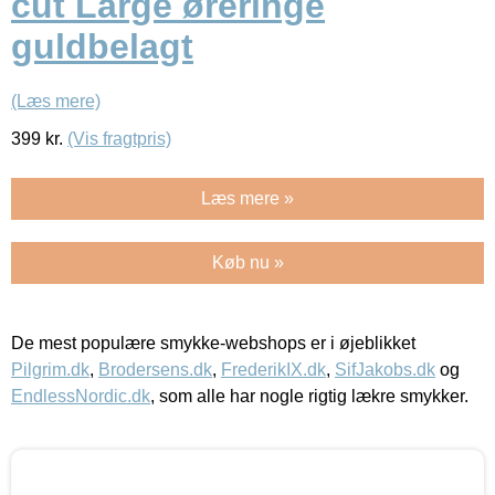
cut Large øreringe
guldbelagt
(Læs mere)
399
kr.
(Vis fragtpris)
Læs mere »
Køb nu »
De mest populære smykke-webshops er i øjeblikket
Pilgrim.dk
,
Brodersens.dk
,
FrederikIX.dk
,
SifJakobs.dk
og
EndlessNordic.dk
, som alle har nogle rigtig lækre smykker.