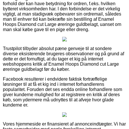
forhold der kan have betydning for ordren, f.eks. hvilken
bytteret virksomheden har. I den forbindelse er det virkelig
vigtigt, at man stadigvæk opbevarer sin ordremail, således
man til enhver tid kan bekræfte sin bestilling af Enamel
Hoops Diamond cut Large øreringe guldbelagt, uanset om
man skal købe gave til en pige eller dreng.
Trustpilot tilbyder absolut pæne genveje til at sondere
diverse eksisterende brugeres observationer og på grund af
dette er det fornuftigt, at du tager et kig på internet
webshoppens kritik af Enamel Hoops Diamond cut Large
øreringe guldbelagt før du køber.
Facebook resulterer i endvidere faktisk fortræffelige
løsninger til at få et kig ind i internet forhandlerens
popularitet. Foruden det ses endda online forhandlere som
giver kunderne mulighed for at registrere en kritik af deres
køb, som ydermere må udnyttes til at afveje hvor glade
kunderne er.
Vores hjemmeside er finansieret af annonceindtægter. Vi har