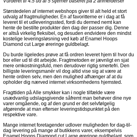
Vurderet til
4.5
ud af 5 stjerner baseret på
2
anmeldelser
Størstedelen af internet webshops giver til alt held et stort
udvalg af fragtmuligheder. En af favoritterne er i dag at få
leveret til et udleveringssted, fordi du dermed nemt kan
hente de bestilte produkter den dag der passer dig. Denne
er altså virkelig fleksibel, og desuden endvidere den mindst
kostelige leveringsløsning ved køb af Enamel Hoops
Diamond cut Large øreringe guldbelagt.
Du burde ligeledes prøve at få ordren leveret hjem til hvor du
bor eller ud til dit arbejde. Fragtmetoden er jævnligt en sjat
mere omkostningsfuld, men derudover rigtig smertefri. Den
billigste leveringsmanér vil dog altid vise sig at være at
hente ordren selv, men den mulighed afhænger af at du
opholder dig nærved internet virksomhedens hjemsted.
Fragttiden på Alle smykker kan i nogle tilfælde være
usædvanlig udslagsgivende såfremt man behøver dine nye
varer omgående, og af den grund er det selvfølgelig
afgørende at man efterser leveringstidspunktet på den
respektive vare.
Mange internet foretagender udlover muligheden for dag-til-
dag levering på mange af butikkens varer, eksempelvis
Enamel Hoops Diamond cut Large øreringe guldbelagt, som