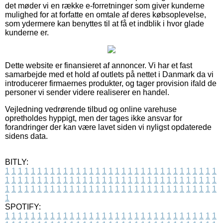
det møder vi en række e-forretninger som giver kunderne
mulighed for at forfatte en omtale af deres købsoplevelse,
som ydermere kan benyttes til at få et indblik i hvor glade
kunderne er.
Dette website er finansieret af annoncer. Vi har et fast
samarbejde med et hold af outlets på nettet i Danmark da vi
introducerer firmaernes produkter, og tager provision ifald de
personer vi sender videre realiserer en handel.
Vejledning vedrørende tilbud og online varehuse
opretholdes hyppigt, men der tages ikke ansvar for
forandringer der kan være lavet siden vi nyligst opdaterede
sidens data.
BITLY:
1
1
1
1
1
1
1
1
1
1
1
1
1
1
1
1
1
1
1
1
1
1
1
1
1
1
1
1
1
1
1
1
1
1
1
1
1
1
1
1
1
1
1
1
1
1
1
1
1
1
1
1
1
1
1
1
1
1
1
1
1
1
1
1
1
1
1
1
1
1
1
1
1
1
1
1
1
1
1
1
1
1
1
1
1
1
1
1
1
1
1
1
1
1
1
1
1
1
1
1
SPOTIFY:
1
1
1
1
1
1
1
1
1
1
1
1
1
1
1
1
1
1
1
1
1
1
1
1
1
1
1
1
1
1
1
1
1