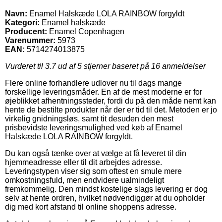
Navn:
Enamel Halskæde LOLA RAINBOW forgyldt
Kategori:
Enamel halskæde
Producent:
Enamel Copenhagen
Varenummer:
5973
EAN:
5714274013875
Vurderet til
3.7
ud af 5 stjerner baseret på
16
anmeldelser
Flere online forhandlere udlover nu til dags mange
forskellige leveringsmåder. En af de mest moderne er for
øjeblikket afhentningssteder, fordi du på den måde nemt kan
hente de bestilte produkter når der er tid til det. Metoden er jo
virkelig gnidningsløs, samt tit desuden den mest
prisbevidste leveringsmulighed ved køb af Enamel
Halskæde LOLA RAINBOW forgyldt.
Du kan også tænke over at vælge at få leveret til din
hjemmeadresse eller til dit arbejdes adresse.
Leveringstypen viser sig som oftest en smule mere
omkostningsfuld, men endvidere ualmindeligt
fremkommelig. Den mindst kostelige slags levering er dog
selv at hente ordren, hvilket nødvendiggør at du opholder
dig med kort afstand til online shoppens adresse.