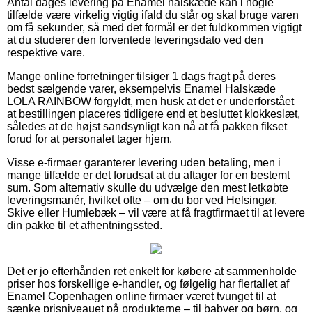
Antal dages levering på Enamel halskæde kan i nogle
tilfælde være virkelig vigtig ifald du står og skal bruge varen
om få sekunder, så med det formål er det fuldkommen vigtigt
at du studerer den forventede leveringsdato ved den
respektive vare.
Mange online forretninger tilsiger 1 dags fragt på deres
bedst sælgende varer, eksempelvis Enamel Halskæde
LOLA RAINBOW forgyldt, men husk at det er underforstået
at bestillingen placeres tidligere end et besluttet klokkeslæt,
således at de højst sandsynligt kan nå at få pakken fikset
forud for at personalet tager hjem.
Visse e-firmaer garanterer levering uden betaling, men i
mange tilfælde er det forudsat at du aftager for en bestemt
sum. Som alternativ skulle du udvælge den mest letkøbte
leveringsmanér, hvilket ofte – om du bor ved Helsingør,
Skive eller Humlebæk – vil være at få fragtfirmaet til at levere
din pakke til et afhentningssted.
Det er jo efterhånden ret enkelt for købere at sammenholde
priser hos forskellige e-handler, og følgelig har flertallet af
Enamel Copenhagen online firmaer været tvunget til at
sænke prisniveauet på produkterne – til babyer og børn, og