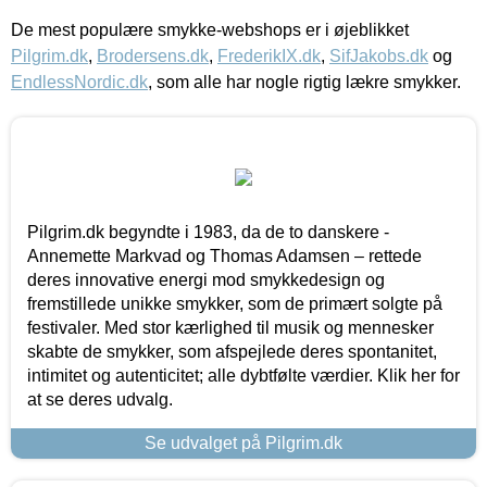
De mest populære smykke-webshops er i øjeblikket
Pilgrim.dk
,
Brodersens.dk
,
FrederikIX.dk
,
SifJakobs.dk
og
EndlessNordic.dk
, som alle har nogle rigtig lækre smykker.
Pilgrim.dk begyndte i 1983, da de to danskere -
Annemette Markvad og Thomas Adamsen – rettede
deres innovative energi mod smykkedesign og
fremstillede unikke smykker, som de primært solgte på
festivaler. Med stor kærlighed til musik og mennesker
skabte de smykker, som afspejlede deres spontanitet,
intimitet og autenticitet; alle dybtfølte værdier. Klik her for
at se deres udvalg.
Se udvalget på Pilgrim.dk