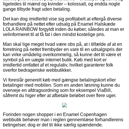
ligeledes til mænd og kvinder – kolossalt, og endda nogle
gange tilbyde fragt uden betaling.
Det kan dog imidlertid vise sig profitabelt at eftergå diverse
forhandlere på nettet efter udsalg på Enamel Halskæde
LOLA RAINBOW forgyldt inden du køber, således at man er
velinformeret til at få fat i den mindst kostelige pris.
Man skal lige meget hvad være obs på, at i tilfælde af at en
forretning på nettet frembyder en vare til en udsalgspris der
kan virke umådelig overkommelig, så kunne det tit være et
symbol på en uægte internet butik. Køb med kort er
imidlertid omfattet af et regulativ, hvilket garanterer folk
overfor bedrageriske webbutikker.
Vi foreslår generelt køb med gængse betalingskort eller
betalinger med mobilen. Som en anden løsning kunne du
overveje en afdragsordning som for eksempel ViaBill,
såfremt du higer efter at afbetale beløbet over flere uger.
Forinden nogen shopper i en Enamel Copenhagen
webbutik behøver man i reglen gennemlæse forhandlerens
betingelser, dog er det tit ikke særlig spændende.