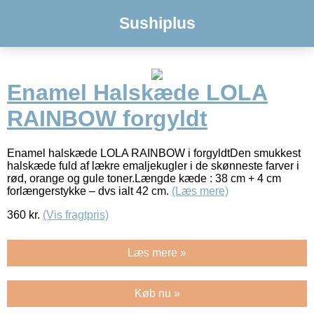
Sushiplus
Enamel Halskæde LOLA
RAINBOW forgyldt
Enamel halskæde LOLA RAINBOW i forgyldtDen smukkest
halskæde fuld af lækre emaljekugler i de skønneste farver i
rød, orange og gule toner.Længde kæde : 38 cm + 4 cm
forlængerstykke – dvs ialt 42 cm.
(Læs mere)
360
kr.
(Vis fragtpris)
Læs mere »
Køb nu »