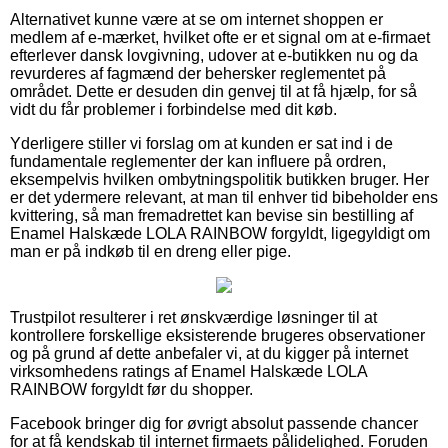
Alternativet kunne være at se om internet shoppen er
medlem af e-mærket, hvilket ofte er et signal om at e-firmaet
efterlever dansk lovgivning, udover at e-butikken nu og da
revurderes af fagmænd der behersker reglementet på
området. Dette er desuden din genvej til at få hjælp, for så
vidt du får problemer i forbindelse med dit køb.
Yderligere stiller vi forslag om at kunden er sat ind i de
fundamentale reglementer der kan influere på ordren,
eksempelvis hvilken ombytningspolitik butikken bruger. Her
er det ydermere relevant, at man til enhver tid bibeholder ens
kvittering, så man fremadrettet kan bevise sin bestilling af
Enamel Halskæde LOLA RAINBOW forgyldt, ligegyldigt om
man er på indkøb til en dreng eller pige.
Trustpilot resulterer i ret ønskværdige løsninger til at
kontrollere forskellige eksisterende brugeres observationer
og på grund af dette anbefaler vi, at du kigger på internet
virksomhedens ratings af Enamel Halskæde LOLA
RAINBOW forgyldt før du shopper.
Facebook bringer dig for øvrigt absolut passende chancer
for at få kendskab til internet firmaets pålidelighed. Foruden