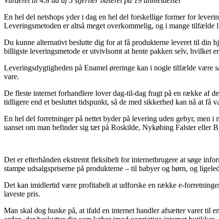
Vurderet til
4.8
ud af 5 stjerner baseret på
19
anmeldelser
En hel del netshops yder i dag en hel del forskellige former for leveri
Leveringsmetoden er altså meget overkommelig, og i mange tilfælde li
Du kunne alternativt beslutte dig for at få produkterne leveret til d
billigste leveringsmetode er utvivlsomt at hente pakken selv, hvilket e
Leveringsdygtigheden på Enamel øreringe kan i nogle tilfælde være sæ
vare.
De fleste internet forhandlere lover dag-til-dag fragt på en række af d
tidligere end et besluttet tidspunkt, så de med sikkerhed kan nå at få va
En hel del forretninger på nettet byder på levering uden gebyr, men i 
uanset om man befinder sig tæt på Roskilde, Nykøbing Falster eller Bje
Det er efterhånden ekstremt fleksibelt for internetbrugere at søge info
stampe udsalgspriserne på produkterne – til babyer og børn, og ligeled
Det kan imidlertid være profitabelt at udforske en række e-forretninger
laveste pris.
Man skal dog huske på, at ifald en internet handler afsætter varer til e