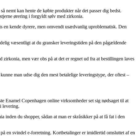
u så nemt kan hente de købte produkter når det passer dig bedst.
jerne ørering i forgyldt sølv med zirkonia.
ldigvis en kende dyrere, men omvendt usædvanlig uproblematisk. Den
ndelig væsentligt at du gransker leveringstiden på den pågældende
d zirkonia, men vær obs på at det er regnet ud fra at bestillingen laves
 kunne man udse dig den mest betalelige leveringstype, der oftest –
fleste Enamel Copenhagen online virksomheder set sig nødsaget til at
i levering.
ia inden du shopper, sådan at man er skråsikker på at få fat i den
 på en svindel e-forretning. Kortbetalinger er imidlertid omsluttet af en