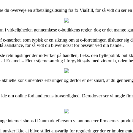
e du overveje en afbetalingsløsning fra fx ViaBill, for så vidt du ser en
 i virkeligheden gennemlæse e-butikkens regler, dog er det mange ga
 e-mærket, som typisk er en sikring om at e-forretningen tilslutter sig 
å assistance, for så vidt du bliver udsat for besvær ved din handel.
retningslinjer der indvirker på handlen, f.eks. den byttepolitik butikken
 af Enamel – Fleur stjerne ørering i forgyldt sølv med zirkonia, uden he
e aktuelle konsumenters erfaringer og derfor er det smart, at du gennemg
n idé om online forhandlerens troværdighed. Derudover ser vi nogle fi
nge internet shops i Danmark eftersom vi annoncerer firmaernes produkt
sker ikke at blive stillet ansvarlig for reguleringer der er implemente