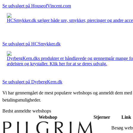
Se udvalget på HouseofVincent.com
HCSmykker.dk sælger både ure, smykker, piercinger og andre accesso
Se udvalget på HCSmykker.dk
DyrbergKern.dks produkter er håndlavede og gennemgår mange forskel
ædelsten og krystaller. Klik her for at se deres udvalg.
Se udvalget på DyrbergKern.dk
Vi har gennemgået de mest populære webshops og anmeldt dem med stjern
betalingsmuligheder.
Bedst anmeldte webshops
Webshop
Stjerner
Link
Besøg web