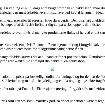
ng. En yndling er nu til dags at få bragt ordren til en pakkeshop, hvor d
geledes den mest letkøbte leveringsudgave ved køb af Enamel – Fleur st
in hjemmeadresse eller til adressen hvor du arbejder. Den viser sig uhe
r betinget af at du fysisk befinder dig tæt på webshoppens tilholdssted.
rdeles relevant hvis vi mangler produkterne fluks, så herved er det sa
eres varer, eksempelvis Enamel – Fleur stjerne ørering i forgyldt sølv me
ren distribueret forud for at logistikmedarbejderne får fri.
mange tilfælde kræves det at du handler for et præcist beløb. Derudover
rringbro – vil blive at få kørt din pakke til en pakkeshop.
rmation om priser på forskellige online forretninger, og for det har de 
es til kvinder og mænd – betydeligt, og endda nogle gange sikre fragtfr
 efter rabat på Enamel – Fleur stjerne ørering i forgyldt sølv med zirkon
n pris som kan ses som urealistisk god, så er det undertiden være et tegn