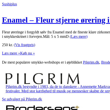
Sushiplus
Enamel – Fleur stjerne ørering i
Fleur øreringe i forgyldt sølv fra Enamel med de fineste klare zirkone
i smykkeskrinet i forvejen.Mål: 5 x 5 mmD
(Læs mere)
250
kr.
(Vis fragtpris)
Læs mere »
Køb nu »
De mest populære smykke-webshops er i øjeblikket
Pilgrim.dk
,
Brode
Pilgrim.dk begyndte i 1983, da de to danskere - Annemette Markv
festivaler. Med stor kærlighed til musik og mennesker skabte de smykk
Se udvalget på Pilgrim.dk