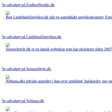
Se udvalget på EndlessNordic.dk
Bag LindebækSmykker.dk står en autodidakt smykkedesinger, Emma 
Se udvalget på LindebækSmykker.dk
Senseofstyle.dk er en dansk webshop som har eksisteret siden 2007.
Se udvalget på Senseofstyle.dk
Nirbana.dks udvalg spænder i dag over armbånd, halskæder, ure og ør
Se udvalget på Nirbana.dk