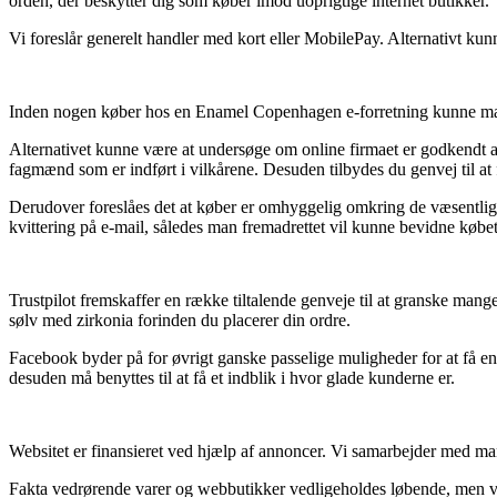
orden, der beskytter dig som køber imod uoprigtige internet butikker.
Vi foreslår generelt handler med kort eller MobilePay. Alternativt kunn
Inden nogen køber hos en Enamel Copenhagen e-forretning kunne man
Alternativet kunne være at undersøge om online firmaet er godkendt af
fagmænd som er indført i vilkårene. Desuden tilbydes du genvej til at f
Derudover foreslåes det at køber er omhyggelig omkring de væsentligste 
kvittering på e-mail, således man fremadrettet vil kunne bevidne købet
Trustpilot fremskaffer en række tiltalende genveje til at granske mang
sølv med zirkonia forinden du placerer din ordre.
Facebook byder på for øvrigt ganske passelige muligheder for at få e
desuden må benyttes til at få et indblik i hvor glade kunderne er.
Websitet er finansieret ved hjælp af annoncer. Vi samarbejder med ma
Fakta vedrørende varer og webbutikker vedligeholdes løbende, men vi øn