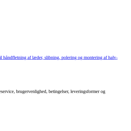
håndfletning af læder, slibning, polering og montering af halv-
service, brugervenlighed, betingelser, leveringsformer og