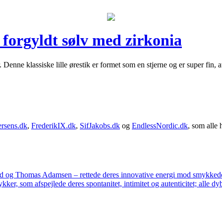
 forgyldt sølv med zirkonia
r. Denne klassiske lille ørestik er formet som en stjerne og er super fi
rsens.dk
,
FrederikIX.dk
,
SifJakobs.dk
og
EndlessNordic.dk
, som alle 
ad og Thomas Adamsen – rettede deres innovative energi mod smykkedes
er, som afspejlede deres spontanitet, intimitet og autenticitet; alle dyb