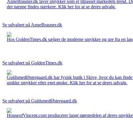
AnneBrauner.dk laver smykker som er tilpasset markedets trend. Du 
der næppe findes stærkere. Klik her for at se deres udvalg.
Se udvalget på AnneBrauner.dk
Hos GoldenTimes.dk sælger de moderne smykker og ure fra en lang 
Se udvalget på GoldenTimes.dk
GuldsmedØstergaard.dk har fysisk butik i Skive, hvor du kan finde
unikke smykker efter eget ønske. Klik her for at se deres udvalg.
Se udvalget på GuldsmedØstergaard.dk
HouseofVincent.com producerer langt størstedelen af deres smykker 