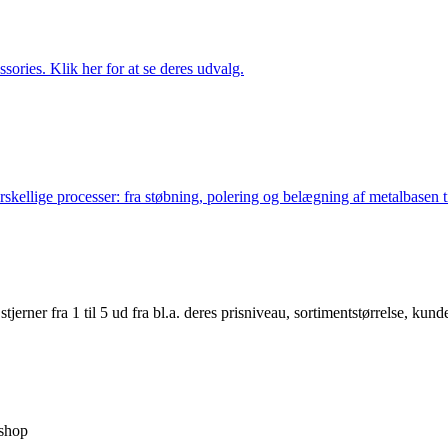
ries. Klik her for at se deres udvalg.
lige processer: fra støbning, polering og belægning af metalbasen til 
er fra 1 til 5 ud fra bl.a. deres prisniveau, sortimentstørrelse, kunde
shop