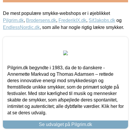
De mest populære smykke-webshops er i øjeblikket
Pilgrim.dk
,
Brodersens.dk
,
FrederikIX.dk
,
SifJakobs.dk
og
EndlessNordic.dk
, som alle har nogle rigtig lækre smykker.
Pilgrim.dk begyndte i 1983, da de to danskere -
Annemette Markvad og Thomas Adamsen – rettede
deres innovative energi mod smykkedesign og
fremstillede unikke smykker, som de primært solgte på
festivaler. Med stor kærlighed til musik og mennesker
skabte de smykker, som afspejlede deres spontanitet,
intimitet og autenticitet; alle dybtfølte værdier. Klik her for
at se deres udvalg.
Se udvalget på Pilgrim.dk