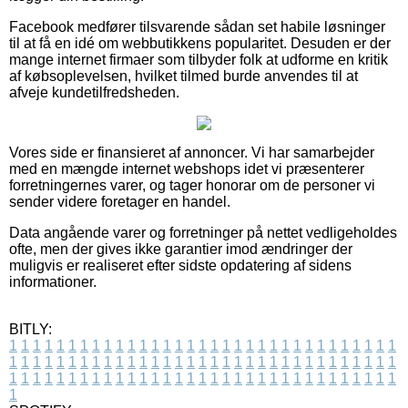
Facebook medfører tilsvarende sådan set habile løsninger
til at få en idé om webbutikkens popularitet. Desuden er der
mange internet firmaer som tilbyder folk at udforme en kritik
af købsoplevelsen, hvilket tilmed burde anvendes til at
afveje kundetilfredsheden.
Vores side er finansieret af annoncer. Vi har samarbejder
med en mængde internet webshops idet vi præsenterer
forretningernes varer, og tager honorar om de personer vi
sender videre foretager en handel.
Data angående varer og forretninger på nettet vedligeholdes
ofte, men der gives ikke garantier imod ændringer der
muligvis er realiseret efter sidste opdatering af sidens
informationer.
BITLY:
1
1
1
1
1
1
1
1
1
1
1
1
1
1
1
1
1
1
1
1
1
1
1
1
1
1
1
1
1
1
1
1
1
1
1
1
1
1
1
1
1
1
1
1
1
1
1
1
1
1
1
1
1
1
1
1
1
1
1
1
1
1
1
1
1
1
1
1
1
1
1
1
1
1
1
1
1
1
1
1
1
1
1
1
1
1
1
1
1
1
1
1
1
1
1
1
1
1
1
1