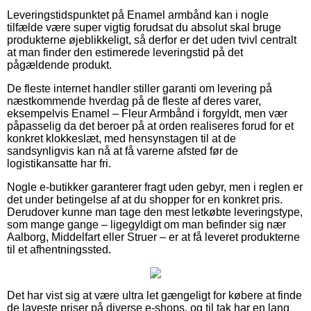
Leveringstidspunktet på Enamel armbånd kan i nogle
tilfælde være super vigtig forudsat du absolut skal bruge
produkterne øjeblikkeligt, så derfor er det uden tvivl centralt
at man finder den estimerede leveringstid på det
pågældende produkt.
De fleste internet handler stiller garanti om levering på
næstkommende hverdag på de fleste af deres varer,
eksempelvis Enamel – Fleur Armbånd i forgyldt, men vær
påpasselig da det beroer på at orden realiseres forud for et
konkret klokkeslæt, med hensynstagen til at de
sandsynligvis kan nå at få varerne afsted før de
logistikansatte har fri.
Nogle e-butikker garanterer fragt uden gebyr, men i reglen er
det under betingelse af at du shopper for en konkret pris.
Derudover kunne man tage den mest letkøbte leveringstype,
som mange gange – ligegyldigt om man befinder sig nær
Aalborg, Middelfart eller Struer – er at få leveret produkterne
til et afhentningssted.
Det har vist sig at være ultra let gængeligt for købere at finde
de laveste priser på diverse e-shops, og til tak har en lang