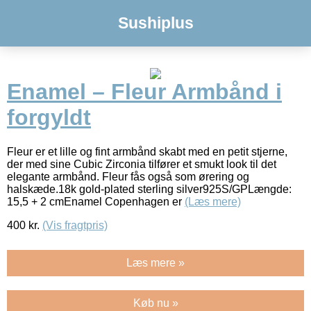
Sushiplus
Enamel – Fleur Armbånd i
forgyldt
Fleur er et lille og fint armbånd skabt med en petit stjerne,
der med sine Cubic Zirconia tilfører et smukt look til det
elegante armbånd. Fleur fås også som ørering og
halskæde.18k gold-plated sterling silver925S/GPLængde:
15,5 + 2 cmEnamel Copenhagen er
(Læs mere)
400
kr.
(Vis fragtpris)
Læs mere »
Køb nu »