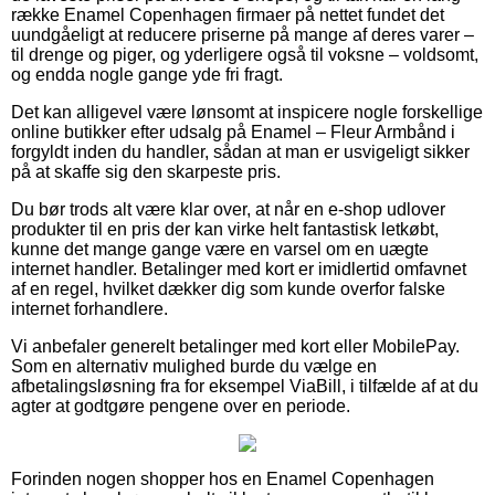
række Enamel Copenhagen firmaer på nettet fundet det
uundgåeligt at reducere priserne på mange af deres varer –
til drenge og piger, og yderligere også til voksne – voldsomt,
og endda nogle gange yde fri fragt.
Det kan alligevel være lønsomt at inspicere nogle forskellige
online butikker efter udsalg på Enamel – Fleur Armbånd i
forgyldt inden du handler, sådan at man er usvigeligt sikker
på at skaffe sig den skarpeste pris.
Du bør trods alt være klar over, at når en e-shop udlover
produkter til en pris der kan virke helt fantastisk letkøbt,
kunne det mange gange være en varsel om en uægte
internet handler. Betalinger med kort er imidlertid omfavnet
af en regel, hvilket dækker dig som kunde overfor falske
internet forhandlere.
Vi anbefaler generelt betalinger med kort eller MobilePay.
Som en alternativ mulighed burde du vælge en
afbetalingsløsning fra for eksempel ViaBill, i tilfælde af at du
agter at godtgøre pengene over en periode.
Forinden nogen shopper hos en Enamel Copenhagen