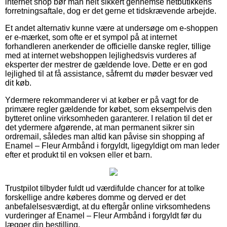
internet shop bør man helt sikkert gennemse netbutikkens
forretningsaftale, dog er det gerne et tidskrævende arbejde.
Et andet alternativ kunne være at undersøge om e-shoppen
er e-mærket, som ofte er et sympol på at internet
forhandleren anerkender de officielle danske regler, tillige
med at internet webshoppen lejlighedsvis vurderes af
eksperter der mestrer de gældende love. Dette er en god
lejlighed til at få assistance, såfremt du møder besvær ved
dit køb.
Ydermere rekommanderer vi at køber er på vagt for de
primære regler gældende for købet, som eksempelvis den
bytteret online virksomheden garanterer. I relation til det er
det ydermere afgørende, at man permanent sikrer sin
ordremail, således man altid kan påvise sin shopping af
Enamel – Fleur Armbånd i forgyldt, ligegyldigt om man leder
efter et produkt til en voksen eller et barn.
Trustpilot tilbyder fuldt ud værdifulde chancer for at tolke
forskellige andre køberes domme og derved er det
anbefalelsesværdigt, at du eftergår online virksomhedens
vurderinger af Enamel – Fleur Armbånd i forgyldt før du
lægger din bestilling.