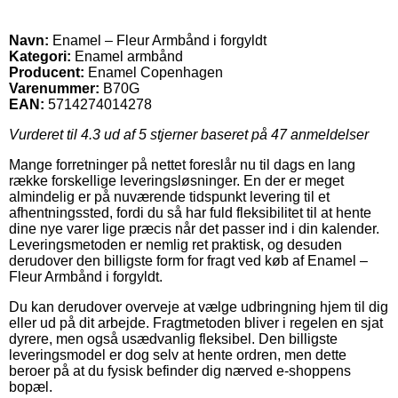
Navn:
Enamel – Fleur Armbånd i forgyldt
Kategori:
Enamel armbånd
Producent:
Enamel Copenhagen
Varenummer:
B70G
EAN:
5714274014278
Vurderet til
4.3
ud af 5 stjerner baseret på
47
anmeldelser
Mange forretninger på nettet foreslår nu til dags en lang
række forskellige leveringsløsninger. En der er meget
almindelig er på nuværende tidspunkt levering til et
afhentningssted, fordi du så har fuld fleksibilitet til at hente
dine nye varer lige præcis når det passer ind i din kalender.
Leveringsmetoden er nemlig ret praktisk, og desuden
derudover den billigste form for fragt ved køb af Enamel –
Fleur Armbånd i forgyldt.
Du kan derudover overveje at vælge udbringning hjem til dig
eller ud på dit arbejde. Fragtmetoden bliver i regelen en sjat
dyrere, men også usædvanlig fleksibel. Den billigste
leveringsmodel er dog selv at hente ordren, men dette
beroer på at du fysisk befinder dig nærved e-shoppens
bopæl.