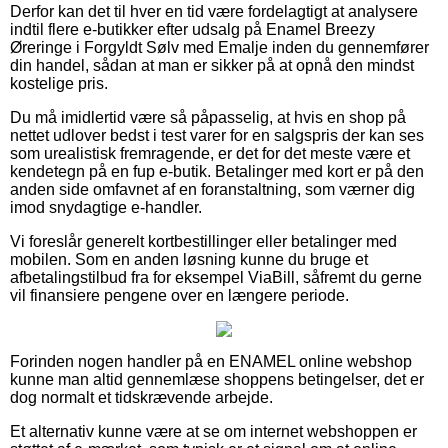
Derfor kan det til hver en tid være fordelagtigt at analysere
indtil flere e-butikker efter udsalg på Enamel Breezy
Øreringe i Forgyldt Sølv med Emalje inden du gennemfører
din handel, sådan at man er sikker på at opnå den mindst
kostelige pris.
Du må imidlertid være så påpasselig, at hvis en shop på
nettet udlover bedst i test varer for en salgspris der kan ses
som urealistisk fremragende, er det for det meste være et
kendetegn på en fup e-butik. Betalinger med kort er på den
anden side omfavnet af en foranstaltning, som værner dig
imod snydagtige e-handler.
Vi foreslår generelt kortbestillinger eller betalinger med
mobilen. Som en anden løsning kunne du bruge et
afbetalingstilbud fra for eksempel ViaBill, såfremt du gerne
vil finansiere pengene over en længere periode.
Forinden nogen handler på en ENAMEL online webshop
kunne man altid gennemlæse shoppens betingelser, det er
dog normalt et tidskrævende arbejde.
Et alternativ kunne være at se om internet webshoppen er