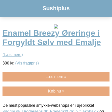
Sushiplus
Enamel Breezy Øreringe i
Forgyldt Sølv med Emalje
(Læs mere)
300
kr.
(Vis fragtpris)
Læs mere »
Køb nu »
De mest populære smykke-webshops er i øjeblikket
Pilgrim.dk
,
Brodersens.dk
,
FrederikIX.dk
,
SifJakobs.dk
og