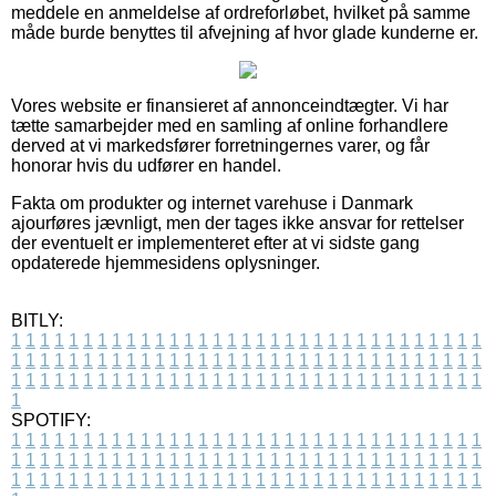
meddele en anmeldelse af ordreforløbet, hvilket på samme
måde burde benyttes til afvejning af hvor glade kunderne er.
Vores website er finansieret af annonceindtægter. Vi har
tætte samarbejder med en samling af online forhandlere
derved at vi markedsfører forretningernes varer, og får
honorar hvis du udfører en handel.
Fakta om produkter og internet varehuse i Danmark
ajourføres jævnligt, men der tages ikke ansvar for rettelser
der eventuelt er implementeret efter at vi sidste gang
opdaterede hjemmesidens oplysninger.
BITLY:
1
1
1
1
1
1
1
1
1
1
1
1
1
1
1
1
1
1
1
1
1
1
1
1
1
1
1
1
1
1
1
1
1
1
1
1
1
1
1
1
1
1
1
1
1
1
1
1
1
1
1
1
1
1
1
1
1
1
1
1
1
1
1
1
1
1
1
1
1
1
1
1
1
1
1
1
1
1
1
1
1
1
1
1
1
1
1
1
1
1
1
1
1
1
1
1
1
1
1
1
SPOTIFY:
1
1
1
1
1
1
1
1
1
1
1
1
1
1
1
1
1
1
1
1
1
1
1
1
1
1
1
1
1
1
1
1
1
1
1
1
1
1
1
1
1
1
1
1
1
1
1
1
1
1
1
1
1
1
1
1
1
1
1
1
1
1
1
1
1
1
1
1
1
1
1
1
1
1
1
1
1
1
1
1
1
1
1
1
1
1
1
1
1
1
1
1
1
1
1
1
1
1
1