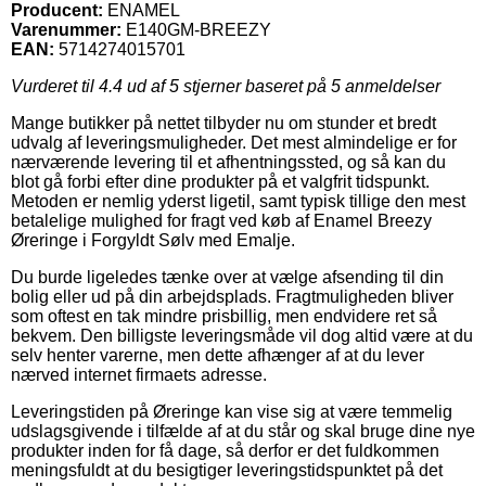
Producent:
ENAMEL
Varenummer:
E140GM-BREEZY
EAN:
5714274015701
Vurderet til
4.4
ud af 5 stjerner baseret på
5
anmeldelser
Mange butikker på nettet tilbyder nu om stunder et bredt
udvalg af leveringsmuligheder. Det mest almindelige er for
nærværende levering til et afhentningssted, og så kan du
blot gå forbi efter dine produkter på et valgfrit tidspunkt.
Metoden er nemlig yderst ligetil, samt typisk tillige den mest
betalelige mulighed for fragt ved køb af Enamel Breezy
Øreringe i Forgyldt Sølv med Emalje.
Du burde ligeledes tænke over at vælge afsending til din
bolig eller ud på din arbejdsplads. Fragtmuligheden bliver
som oftest en tak mindre prisbillig, men endvidere ret så
bekvem. Den billigste leveringsmåde vil dog altid være at du
selv henter varerne, men dette afhænger af at du lever
nærved internet firmaets adresse.
Leveringstiden på Øreringe kan vise sig at være temmelig
udslagsgivende i tilfælde af at du står og skal bruge dine nye
produkter inden for få dage, så derfor er det fuldkommen
meningsfuldt at du besigtiger leveringstidspunktet på det