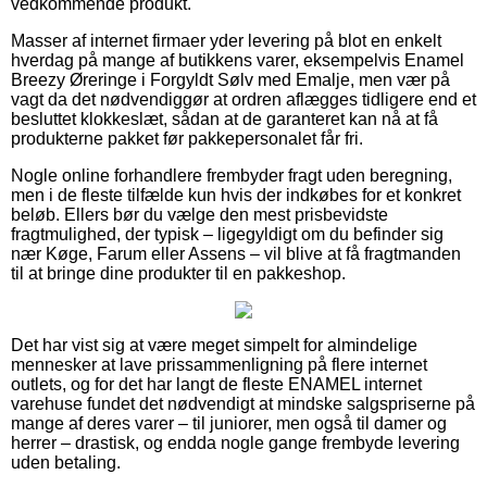
vedkommende produkt.
Masser af internet firmaer yder levering på blot en enkelt
hverdag på mange af butikkens varer, eksempelvis Enamel
Breezy Øreringe i Forgyldt Sølv med Emalje, men vær på
vagt da det nødvendiggør at ordren aflægges tidligere end et
besluttet klokkeslæt, sådan at de garanteret kan nå at få
produkterne pakket før pakkepersonalet får fri.
Nogle online forhandlere frembyder fragt uden beregning,
men i de fleste tilfælde kun hvis der indkøbes for et konkret
beløb. Ellers bør du vælge den mest prisbevidste
fragtmulighed, der typisk – ligegyldigt om du befinder sig
nær Køge, Farum eller Assens – vil blive at få fragtmanden
til at bringe dine produkter til en pakkeshop.
Det har vist sig at være meget simpelt for almindelige
mennesker at lave prissammenligning på flere internet
outlets, og for det har langt de fleste ENAMEL internet
varehuse fundet det nødvendigt at mindske salgspriserne på
mange af deres varer – til juniorer, men også til damer og
herrer – drastisk, og endda nogle gange frembyde levering
uden betaling.