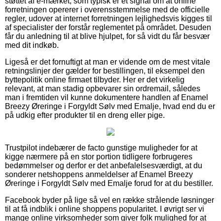
støttet af e-mærket, som typisk er et signal om at online
forretningen opererer i overensstemmelse med de officielle
regler, udover at internet forretningen lejlighedsvis kigges til
af specialister der forstår reglementet på området. Desuden
får du anledning til at blive hjulpet, for så vidt du får besvær
med dit indkøb.
Ligeså er det fornuftigt at man er vidende om de mest vitale
retningslinjer der gælder for bestillingen, til eksempel den
byttepolitik online firmaet tilbyder. Her er det virkelig
relevant, at man stadig opbevarer sin ordremail, således
man i fremtiden vil kunne dokumentere handlen af Enamel
Breezy Øreringe i Forgyldt Sølv med Emalje, hvad end du er
på udkig efter produkter til en dreng eller pige.
Trustpilot indebærer de facto gunstige muligheder for at
kigge nærmere på en stor portion tidligere forbrugeres
bedømmelser og derfor er det anbefalelsesværdigt, at du
sonderer netshoppens anmeldelser af Enamel Breezy
Øreringe i Forgyldt Sølv med Emalje forud for at du bestiller.
Facebook byder på lige så vel en række strålende løsninger
til at få indblik i online shoppens popularitet. I øvrigt ser vi
mange online virksomheder som giver folk mulighed for at