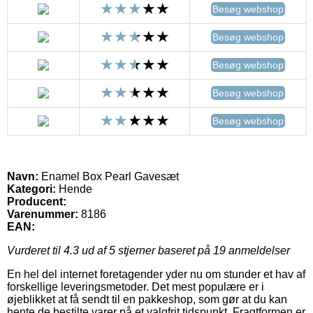
Besøg webshop
Besøg webshop
Besøg webshop
Besøg webshop
Besøg webshop
Navn:
Enamel Box Pearl Gavesæt
Kategori:
Hende
Producent:
Varenummer:
8186
EAN:
Vurderet til
4.3
ud af 5 stjerner baseret på
19
anmeldelser
En hel del internet foretagender yder nu om stunder et hav af
forskellige leveringsmetoder. Det mest populære er i
øjeblikket at få sendt til en pakkeshop, som gør at du kan
hente de bestilte varer på et valgfrit tidspunkt. Fragtformen er