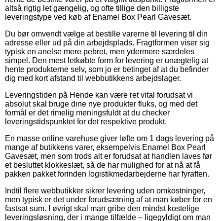
altså rigtig let gængelig, og ofte tillige den billigste
leveringstype ved køb af Enamel Box Pearl Gavesæt.
Du bør omvendt vælge at bestille varerne til levering til din
adresse eller ud på din arbejdsplads. Fragtformen viser sig
typisk en anelse mere pebret, men ydermere særdeles
simpel. Den mest letkøbte form for levering er unægtelig at
hente produkterne selv, som jo er betinget af at du befinder
dig med kort afstand til webbutikkens arbejdslager.
Leveringstiden på Hende kan være ret vital forudsat vi
absolut skal bruge dine nye produkter fluks, og med det
formål er det rimelig meningsfuldt at du checker
leveringstidspunktet for det respektive produkt.
En masse online varehuse giver løfte om 1 dags levering på
mange af butikkens varer, eksempelvis Enamel Box Pearl
Gavesæt, men som trods alt er forudsat at handlen laves før
et besluttet klokkeslæt, så de har mulighed for at nå at få
pakken pakket forinden logistikmedarbejderne har fyraften.
Indtil flere webbutikker sikrer levering uden omkostninger,
men typisk er det under forudsætning af at man køber for en
fastsat sum. I øvrigt skal man gribe den mindst kostelige
leveringsløsning, der i mange tilfælde – ligegyldigt om man