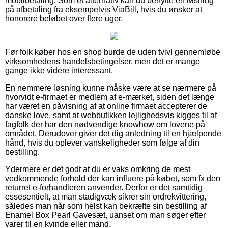
mobilbetaling. Som et alternativ kan du benytte en løsning
på afbetaling fra eksempelvis ViaBill, hvis du ønsker at
honorere beløbet over flere uger.
Før folk køber hos en shop burde de uden tvivl gennemløbe
virksomhedens handelsbetingelser, men det er mange
gange ikke videre interessant.
En nemmere løsning kunne måske være at se nærmere på
hvorvidt e-firmaet er medlem af e-mærket, siden det længe
har været en påvisning af at online firmaet accepterer de
danske love, samt at webbutikken lejlighedsvis kigges til af
fagfolk der har den nødvendige knowhow om lovene på
området. Derudover giver det dig anledning til en hjælpende
hånd, hvis du oplever vanskeligheder som følge af din
bestilling.
Ydermere er det godt at du er vaks omkring de mest
vedkommende forhold der kan influere på købet, som fx den
returret e-forhandleren anvender. Derfor er det samtidig
essesentielt, at man stadigvæk sikrer sin ordrekvittering,
således man når som helst kan bekræfte sin bestilling af
Enamel Box Pearl Gavesæt, uanset om man søger efter
varer til en kvinde eller mand.