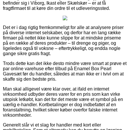
befinder sig i Viborg, Ikast eller Skælskør – er at få
fragtfirmaet til at køre din ordre til et udleveringssted.
Det er i dag rigtig fremkommeligt for alle at analysere priser
på diverse internet selskaber, og derfor har en lang række
firmaer på nettet ikke kunne slippe for at mindske priserne
på en række af deres produkter – til drenge og piger, og
ligeledes også til voksne – eftertrykkeligt, og endda nogle
gange sikre gratis fragt.
Trods dette kan det ikke desto mindre være smart at prøve et
par online varehuse efter tilbud på Enamel Box Pearl
Gavesæt før du handler, således at man ikke er i tvivl om at
skaffe sig den bedste pris.
Man skal alligevel være klar over, at ifald en internet
virksomhed udbyder deres varer for en pris som kan virke
utopisk letkøbt, kan det for det meste være et symbol på en
uærlig e-handler. Kortbetalinger er dog indbefattet af en
foranstaltning, hvilket sikrer køber overfor falske internet
virksomheder.
Generelt slår vi et slag for handler med kort eller