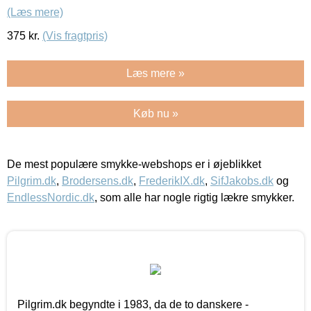
(Læs mere)
375
kr.
(Vis fragtpris)
Læs mere »
Køb nu »
De mest populære smykke-webshops er i øjeblikket
Pilgrim.dk
,
Brodersens.dk
,
FrederikIX.dk
,
SifJakobs.dk
og
EndlessNordic.dk
, som alle har nogle rigtig lækre smykker.
Pilgrim.dk begyndte i 1983, da de to danskere -