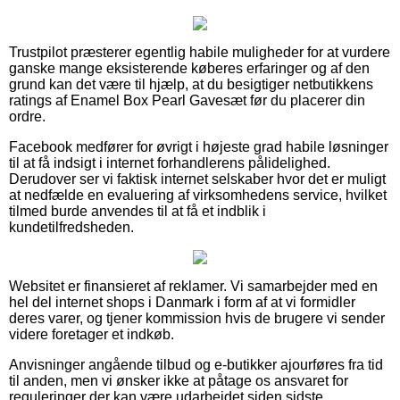
Trustpilot præsterer egentlig habile muligheder for at vurdere
ganske mange eksisterende køberes erfaringer og af den
grund kan det være til hjælp, at du besigtiger netbutikkens
ratings af Enamel Box Pearl Gavesæt før du placerer din
ordre.
Facebook medfører for øvrigt i højeste grad habile løsninger
til at få indsigt i internet forhandlerens pålidelighed.
Derudover ser vi faktisk internet selskaber hvor det er muligt
at nedfælde en evaluering af virksomhedens service, hvilket
tilmed burde anvendes til at få et indblik i
kundetilfredsheden.
Websitet er finansieret af reklamer. Vi samarbejder med en
hel del internet shops i Danmark i form af at vi formidler
deres varer, og tjener kommission hvis de brugere vi sender
videre foretager et indkøb.
Anvisninger angående tilbud og e-butikker ajourføres fra tid
til anden, men vi ønsker ikke at påtage os ansvaret for
reguleringer der kan være udarbejdet siden sidste