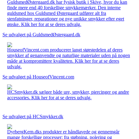
GuldsmedØstergaard.dk har fysisk butik i Skive, hvor du kan
finde mere end 40 forskellige smykkemærker. Den interne
guldsmed hos Guldsmed Østergaard udfører alt fra
stenfatninger, reparationer og nye unikke smykker efter eget
ønske. Klik her for at se deres udvalg.
Se udvalget på GuldsmedØstergaard.dk
HouseofVincent.com producerer langt størstedelen af deres
smykker af genanvendte og naturlige materialer uden på nogen
måde at kompromittere kvaliteten. Klik her for at se deres
udvalg.
Se udvalget på HouseofVincent.com
HCSmykker.dk sælger både ure, smykker, piercinger og andre
accessories. Klik her for at se deres udvalg.
Se udvalget på HCSmykker.dk
DyrbergKern.dks produkter er håndlavede og gennemgår
mange forskellige processer: fra støbning, polering og