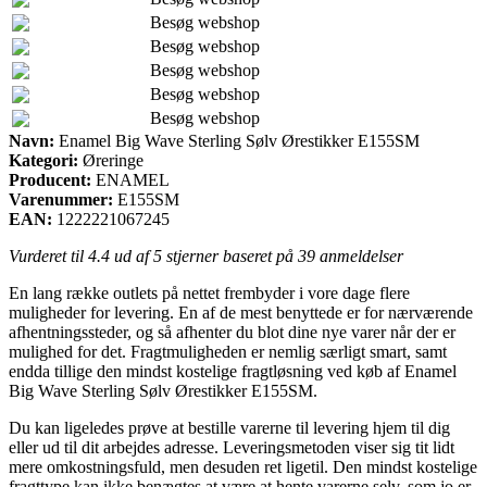
Besøg webshop
Besøg webshop
Besøg webshop
Besøg webshop
Besøg webshop
Navn:
Enamel Big Wave Sterling Sølv Ørestikker E155SM
Kategori:
Øreringe
Producent:
ENAMEL
Varenummer:
E155SM
EAN:
1222221067245
Vurderet til
4.4
ud af 5 stjerner baseret på
39
anmeldelser
En lang række outlets på nettet frembyder i vore dage flere
muligheder for levering. En af de mest benyttede er for nærværende
afhentningssteder, og så afhenter du blot dine nye varer når der er
mulighed for det. Fragtmuligheden er nemlig særligt smart, samt
endda tillige den mindst kostelige fragtløsning ved køb af Enamel
Big Wave Sterling Sølv Ørestikker E155SM.
Du kan ligeledes prøve at bestille varerne til levering hjem til dig
eller ud til dit arbejdes adresse. Leveringsmetoden viser sig tit lidt
mere omkostningsfuld, men desuden ret ligetil. Den mindst kostelige
fragttype kan ikke benægtes at være at hente varerne selv, som jo er