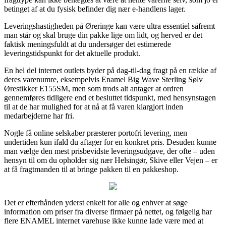
betinget af at du fysisk befinder dig nær e-handlens lager.
Leveringshastigheden på Øreringe kan være ultra essentiel såfremt
man står og skal bruge din pakke lige om lidt, og herved er det
faktisk meningsfuldt at du undersøger det estimerede
leveringstidspunkt for det aktuelle produkt.
En hel del internet outlets byder på dag-til-dag fragt på en række af
deres varenumre, eksempelvis Enamel Big Wave Sterling Sølv
Ørestikker E155SM, men som trods alt antager at ordren
gennemføres tidligere end et besluttet tidspunkt, med hensynstagen
til at de har mulighed for at nå at få varen klargjort inden
medarbejderne har fri.
Nogle få online selskaber præsterer portofri levering, men
undertiden kun ifald du aftager for en konkret pris. Desuden kunne
man vælge den mest prisbevidste leveringsudgave, der ofte – uden
hensyn til om du opholder sig nær Helsingør, Skive eller Vejen – er
at få fragtmanden til at bringe pakken til en pakkeshop.
Det er efterhånden yderst enkelt for alle og enhver at søge
information om priser fra diverse firmaer på nettet, og følgelig har
flere ENAMEL internet varehuse ikke kunne lade være med at