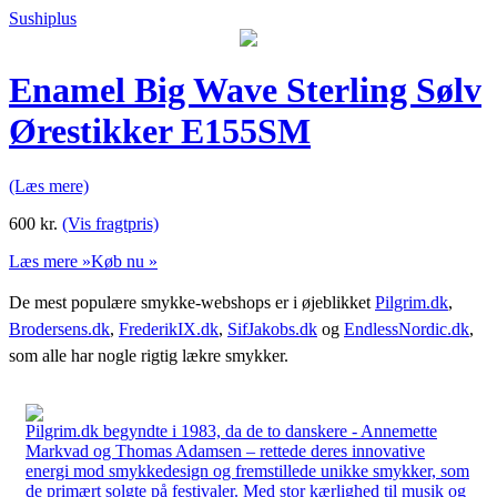
Sushiplus
Enamel Big Wave Sterling Sølv
Ørestikker E155SM
(Læs mere)
600
kr.
(Vis fragtpris)
Læs mere »
Køb nu »
De mest populære smykke-webshops er i øjeblikket
Pilgrim.dk
,
Brodersens.dk
,
FrederikIX.dk
,
SifJakobs.dk
og
EndlessNordic.dk
,
som alle har nogle rigtig lækre smykker.
Pilgrim.dk begyndte i 1983, da de to danskere - Annemette
Markvad og Thomas Adamsen – rettede deres innovative
energi mod smykkedesign og fremstillede unikke smykker, som
de primært solgte på festivaler. Med stor kærlighed til musik og