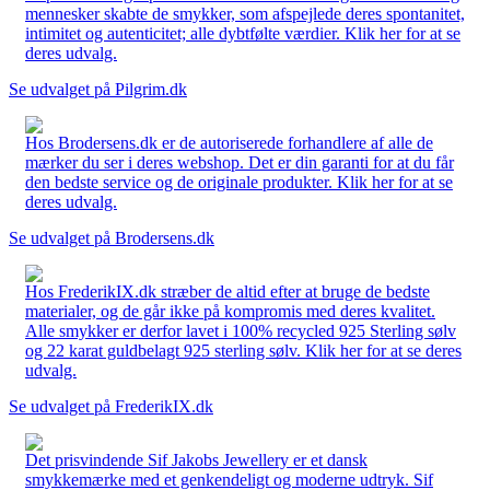
mennesker skabte de smykker, som afspejlede deres spontanitet,
intimitet og autenticitet; alle dybtfølte værdier. Klik her for at se
deres udvalg.
Se udvalget på Pilgrim.dk
Hos Brodersens.dk er de autoriserede forhandlere af alle de
mærker du ser i deres webshop. Det er din garanti for at du får
den bedste service og de originale produkter. Klik her for at se
deres udvalg.
Se udvalget på Brodersens.dk
Hos FrederikIX.dk stræber de altid efter at bruge de bedste
materialer, og de går ikke på kompromis med deres kvalitet.
Alle smykker er derfor lavet i 100% recycled 925 Sterling sølv
og 22 karat guldbelagt 925 sterling sølv. Klik her for at se deres
udvalg.
Se udvalget på FrederikIX.dk
Det prisvindende Sif Jakobs Jewellery er et dansk
smykkemærke med et genkendeligt og moderne udtryk. Sif