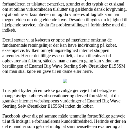
forhandleren er tilsluttet e-mærket, grundet at det typisk er et signal
om at online virksomheden tilslutter sig gældende dansk lovgivning,
og at online virksomheden nu og da vurderes af fagfolk som har
megen viden om de gældende love. Desuden tilbydes du lejlighed til
hjælpende service, når du får problemstillinger i forbindelse med dit
indkøb.
Dertil støtter vi at køberen er oppe på mærkerne omkring de
fundamentale retningslinjer der kan have indvirkning på købet,
eksempelvis hvilken ombytningsrettighed internet shoppen
anvender. Her er det tillige essesentielt, at man til enhver tid
opbevarer sin faktura, således man en anden gang kan vidne om
bestillingen af Enamel Big Wave Sterling Sølv Ørestikker E155SM,
om man skal købe en gave til en dame eller herre.
Trustpilot byder på en række gavnlige genveje til at betragte ret
mange øvrige køberes observationer og derved foreslår vi, at du
gransker internet webshoppens vurderinger af Enamel Big Wave
Sterling Sølv Ørestikker E155SM inden du køber.
Facebook giver dig på samme måde temmelig fortræffelige genveje
til at få indsigt i e-forhandlerens kundetilfredshed. Herinde er der en
del e-handler som gør det muligt at sammensætte en evaluering af