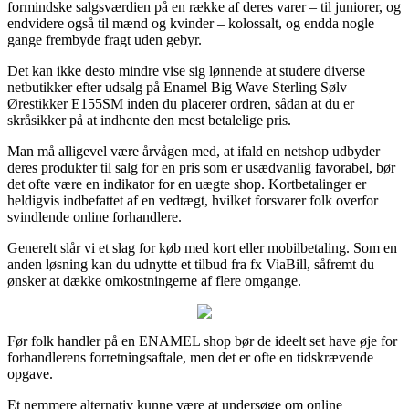
formindske salgsværdien på en række af deres varer – til juniorer, og
endvidere også til mænd og kvinder – kolossalt, og endda nogle
gange frembyde fragt uden gebyr.
Det kan ikke desto mindre vise sig lønnende at studere diverse
netbutikker efter udsalg på Enamel Big Wave Sterling Sølv
Ørestikker E155SM inden du placerer ordren, sådan at du er
skråsikker på at indhente den mest betalelige pris.
Man må alligevel være årvågen med, at ifald en netshop udbyder
deres produkter til salg for en pris som er usædvanlig favorabel, bør
det ofte være en indikator for en uægte shop. Kortbetalinger er
heldigvis indbefattet af en vedtægt, hvilket forsvarer folk overfor
svindlende online forhandlere.
Generelt slår vi et slag for køb med kort eller mobilbetaling. Som en
anden løsning kan du udnytte et tilbud fra fx ViaBill, såfremt du
ønsker at dække omkostningerne af flere omgange.
Før folk handler på en ENAMEL shop bør de ideelt set have øje for
forhandlerens forretningsaftale, men det er ofte en tidskrævende
opgave.
Et nemmere alternativ kunne være at undersøge om online