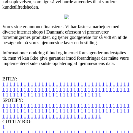
købsoplevelsen, som lige så vel burde anvendes til at vurdere
kundetilfredsheden.
Vores side er annoncefinansieret. Vi har faste samarbejder med
diverse internet shops i Danmark eftersom vi promoverer
forretningernes produkter, og tjener godtgørelse for så vidt en af de
besøgende på vores hjemmeside laver en bestilling.
Informationer omkring tilbud og internet foretagender understøttes
tit, men vi kan ikke give garantier imod forandringer der måtte være
implementeret siden sidste opdatering af hjemmesidens data.
BITLY:
1
1
1
1
1
1
1
1
1
1
1
1
1
1
1
1
1
1
1
1
1
1
1
1
1
1
1
1
1
1
1
1
1
1
1
1
1
1
1
1
1
1
1
1
1
1
1
1
1
1
1
1
1
1
1
1
1
1
1
1
1
1
1
1
1
1
1
1
1
1
1
1
1
1
1
1
1
1
1
1
1
1
1
1
1
1
1
1
1
1
1
1
1
1
1
1
1
1
1
1
SPOTIFY:
1
1
1
1
1
1
1
1
1
1
1
1
1
1
1
1
1
1
1
1
1
1
1
1
1
1
1
1
1
1
1
1
1
1
1
1
1
1
1
1
1
1
1
1
1
1
1
1
1
1
1
1
1
1
1
1
1
1
1
1
1
1
1
1
1
1
1
1
1
1
1
1
1
1
1
1
1
1
1
1
1
1
1
1
1
1
1
1
1
1
1
1
1
1
1
1
1
1
1
1
CUTTLY BIO:
1
1
1
1
1
1
1
1
1
1
1
1
1
1
1
1
1
1
1
1
1
1
1
1
1
1
1
1
1
1
1
1
1
1
1
1
1