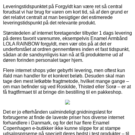
Leveringstidspunktet på Forgyldt kan være ret så central
forudsat vi har brug for varen om kort tid, så af den grund er
det relativt centralt at man besigtiger det estimerede
leveringstidspunkt på det relevante produkt.
Størstedelen af internet foretagender tilbyder 1 dags levering
på deres favorit varenumre, eksempelvis Enamel Armbånd
LOLA RAINBOW forgyldt, men vær obs på at det er
underforstået at ordren gennemføres inden et fast tidspunkt,
sådan at de sandsynligvis kan nå at få produkterne ud af
døren forinden personalet tager hjem.
Flere internet shops yder gebyrfri levering, men oftest kun
ifald man handler for et konkret beløb. Desuden skal man
tage den mest letkøbte fragtmetode, hvilket mange gange –
om man befinder sig ved Roskilde, Thisted eller Sorø – er at
få fragtfirmaet til at bringe din bestilling til en pakkeshop.
Det er jo efterhånden ualmindeligt gnidningsløst for
forbrugerne at finde de laveste priser hos diverse internet
forhandlere i Danmark, og for det har flere Enamel
Copenhagen e-butikker ikke kunne slippe for at stampe
udsalgspriserne på specielt deres bedst i test produkter – til