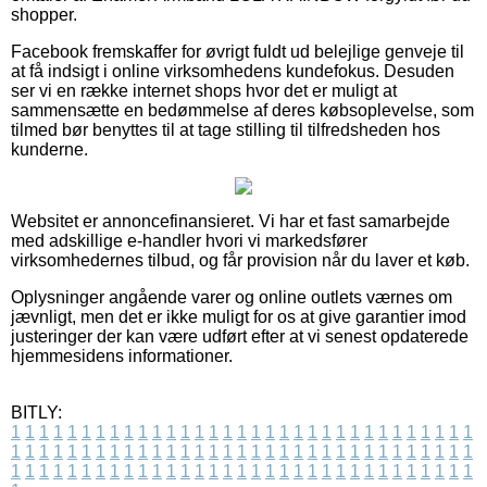
shopper.
Facebook fremskaffer for øvrigt fuldt ud belejlige genveje til
at få indsigt i online virksomhedens kundefokus. Desuden
ser vi en række internet shops hvor det er muligt at
sammensætte en bedømmelse af deres købsoplevelse, som
tilmed bør benyttes til at tage stilling til tilfredsheden hos
kunderne.
Websitet er annoncefinansieret. Vi har et fast samarbejde
med adskillige e-handler hvori vi markedsfører
virksomhedernes tilbud, og får provision når du laver et køb.
Oplysninger angående varer og online outlets værnes om
jævnligt, men det er ikke muligt for os at give garantier imod
justeringer der kan være udført efter at vi senest opdaterede
hjemmesidens informationer.
BITLY:
1
1
1
1
1
1
1
1
1
1
1
1
1
1
1
1
1
1
1
1
1
1
1
1
1
1
1
1
1
1
1
1
1
1
1
1
1
1
1
1
1
1
1
1
1
1
1
1
1
1
1
1
1
1
1
1
1
1
1
1
1
1
1
1
1
1
1
1
1
1
1
1
1
1
1
1
1
1
1
1
1
1
1
1
1
1
1
1
1
1
1
1
1
1
1
1
1
1
1