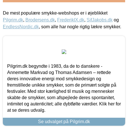
De mest populære smykke-webshops er i øjeblikket
Pilgrim.dk
,
Brodersens.dk
,
FrederikIX.dk
,
SifJakobs.dk
og
EndlessNordic.dk
, som alle har nogle rigtig lækre smykker.
Pilgrim.dk begyndte i 1983, da de to danskere -
Annemette Markvad og Thomas Adamsen – rettede
deres innovative energi mod smykkedesign og
fremstillede unikke smykker, som de primært solgte på
festivaler. Med stor kærlighed til musik og mennesker
skabte de smykker, som afspejlede deres spontanitet,
intimitet og autenticitet; alle dybtfølte værdier. Klik her for
at se deres udvalg.
Se udvalget på Pilgrim.dk