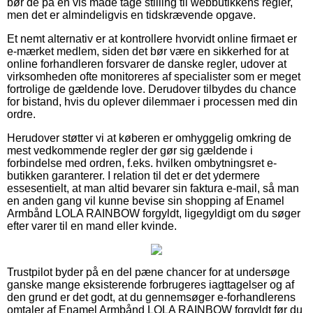
bør de på en vis måde tage stilling til webbutikkens regler,
men det er almindeligvis en tidskrævende opgave.
Et nemt alternativ er at kontrollere hvorvidt online firmaet er
e-mærket medlem, siden det bør være en sikkerhed for at
online forhandleren forsvarer de danske regler, udover at
virksomheden ofte monitoreres af specialister som er meget
fortrolige de gældende love. Derudover tilbydes du chance
for bistand, hvis du oplever dilemmaer i processen med din
ordre.
Herudover støtter vi at køberen er omhyggelig omkring de
mest vedkommende regler der gør sig gældende i
forbindelse med ordren, f.eks. hvilken ombytningsret e-
butikken garanterer. I relation til det er det ydermere
essesentielt, at man altid bevarer sin faktura e-mail, så man
en anden gang vil kunne bevise sin shopping af Enamel
Armbånd LOLA RAINBOW forgyldt, ligegyldigt om du søger
efter varer til en mand eller kvinde.
Trustpilot byder på en del pæne chancer for at undersøge
ganske mange eksisterende forbrugeres iagttagelser og af
den grund er det godt, at du gennemsøger e-forhandlerens
omtaler af Enamel Armbånd LOLA RAINBOW forgyldt før du