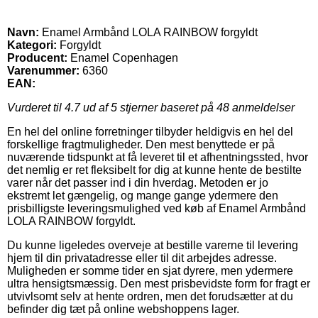
Navn:
Enamel Armbånd LOLA RAINBOW forgyldt
Kategori:
Forgyldt
Producent:
Enamel Copenhagen
Varenummer:
6360
EAN:
Vurderet til
4.7
ud af 5 stjerner baseret på
48
anmeldelser
En hel del online forretninger tilbyder heldigvis en hel del
forskellige fragtmuligheder. Den mest benyttede er på
nuværende tidspunkt at få leveret til et afhentningssted, hvor
det nemlig er ret fleksibelt for dig at kunne hente de bestilte
varer når det passer ind i din hverdag. Metoden er jo
ekstremt let gængelig, og mange gange ydermere den
prisbilligste leveringsmulighed ved køb af Enamel Armbånd
LOLA RAINBOW forgyldt.
Du kunne ligeledes overveje at bestille varerne til levering
hjem til din privatadresse eller til dit arbejdes adresse.
Muligheden er somme tider en sjat dyrere, men ydermere
ultra hensigtsmæssig. Den mest prisbevidste form for fragt er
utvivlsomt selv at hente ordren, men det forudsætter at du
befinder dig tæt på online webshoppens lager.