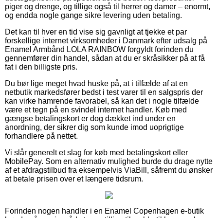
piger og drenge, og tillige også til herrer og damer – enormt,
og endda nogle gange sikre levering uden betaling.
Det kan til hver en tid vise sig gavnligt at tjekke et par
forskellige internet virksomheder i Danmark efter udsalg på
Enamel Armbånd LOLA RAINBOW forgyldt forinden du
gennemfører din handel, sådan at du er skråsikker på at få
fat i den billigste pris.
Du bør lige meget hvad huske på, at i tilfælde af at en
netbutik markedsfører bedst i test varer til en salgspris der
kan virke hamrende favorabel, så kan det i nogle tilfælde
være et tegn på en svindel internet handler. Køb med
gængse betalingskort er dog dækket ind under en
anordning, der sikrer dig som kunde imod uoprigtige
forhandlere på nettet.
Vi slår generelt et slag for køb med betalingskort eller
MobilePay. Som en alternativ mulighed burde du drage nytte
af et afdragstilbud fra eksempelvis ViaBill, såfremt du ønsker
at betale prisen over et længere tidsrum.
Forinden nogen handler i en Enamel Copenhagen e-butik