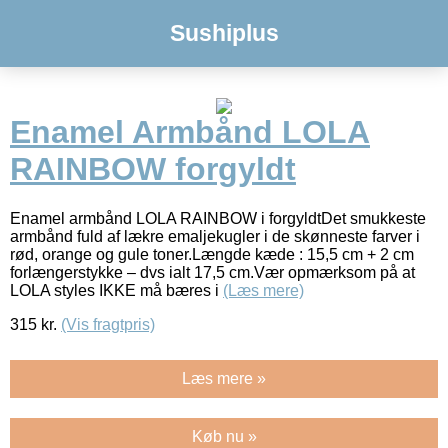
Sushiplus
Enamel Armbånd LOLA
RAINBOW forgyldt
Enamel armbånd LOLA RAINBOW i forgyldtDet smukkeste
armbånd fuld af lækre emaljekugler i de skønneste farver i
rød, orange og gule toner.Længde kæde : 15,5 cm + 2 cm
forlængerstykke – dvs ialt 17,5 cm.Vær opmærksom på at
LOLA styles IKKE må bæres i
(Læs mere)
315
kr.
(Vis fragtpris)
Læs mere »
Køb nu »