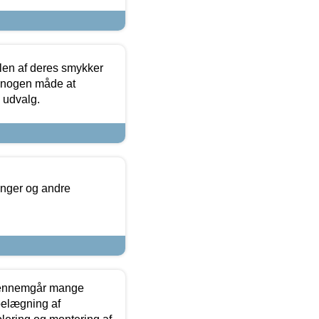
len af deres smykker
å nogen måde at
s udvalg.
inger og andre
gennemgår mange
 belægning af