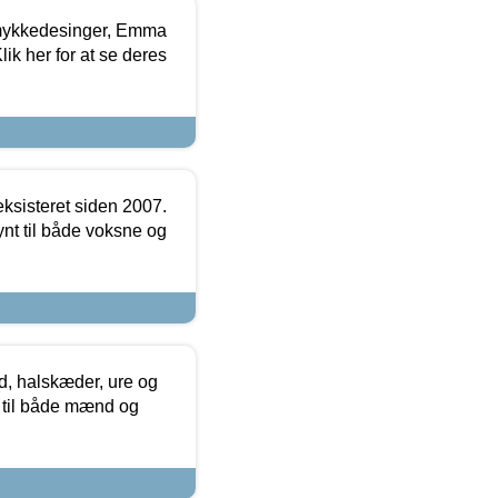
mykkedesinger, Emma
ik her for at se deres
ksisteret siden 2007.
nt til både voksne og
, halskæder, ure og
r til både mænd og