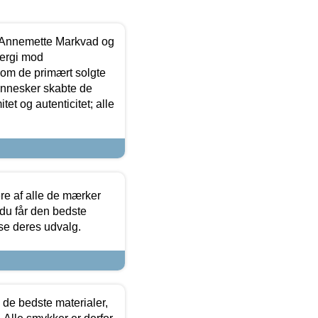
- Annemette Markvad og
ergi mod
som de primært solgte
mennesker skabte de
et og autenticitet; alle
.
re af alle de mærker
 du får den bedste
 se deres udvalg.
 de bedste materialer,