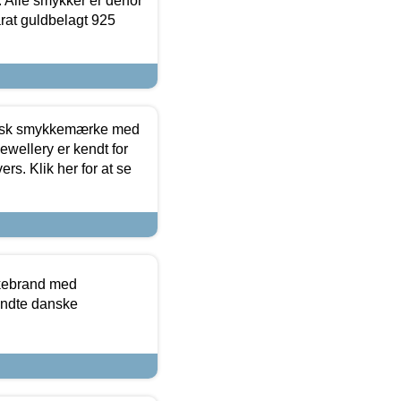
 Alle smykker er derfor
arat guldbelagt 925
dansk smykkemærke med
ewellery er kendt for
ers. Klik her for at se
kkebrand med
ndte danske