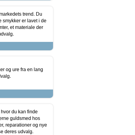
markedets trend. Du
e smykker er lavet i de
ter, et materiale der
udvalg.
 og ure fra en lang
dvalg.
 hvor du kan finde
terne guldsmed hos
r, reparationer og nye
se deres udvalg.