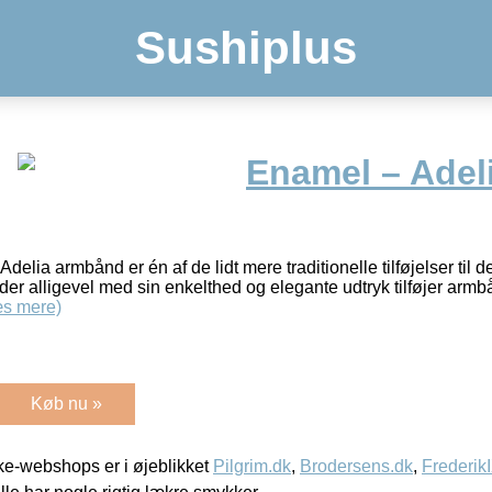
Sushiplus
Enamel – Adel
delia armbånd er én af de lidt mere traditionelle tilføjelser til 
k, der alligevel med sin enkelthed og elegante udtryk tilføjer arm
s mere)
Køb nu »
e-webshops er i øjeblikket
Pilgrim.dk
,
Brodersens.dk
,
Frederik