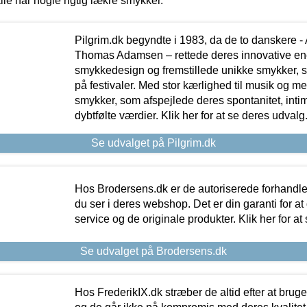
lle har nogle rigtig lækre smykker.
Pilgrim.dk begyndte i 1983, da de to danskere 
Thomas Adamsen – rettede deres innovative en
smykkedesign og fremstillede unikke smykker, 
på festivaler. Med stor kærlighed til musik og 
smykker, som afspejlede deres spontanitet, intimit
dybtfølte værdier. Klik her for at se deres udvalg
Se udvalget på Pilgrim.dk
Hos Brodersens.dk er de autoriserede forhandle
du ser i deres webshop. Det er din garanti for at
service og de originale produkter. Klik her for at
Se udvalget på Brodersens.dk
Hos FrederikIX.dk stræber de altid efter at bruge