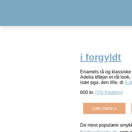
i forgyldt
Enamels rå og klassiske A
Adelia tilføjer et råt loo
især pga. den lille, di
(Læ
600
kr.
(Vis fragtpris)
Læs mere »
De mest populære smykk