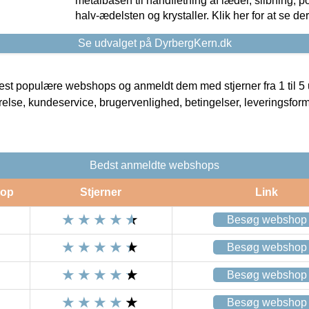
metalbasen til håndfletning af læder, slibning, p
halv-ædelsten og krystaller. Klik her for at se de
Se udvalget på DyrbergKern.dk
t populære webshops og anmeldt dem med stjerner fra 1 til 5 ud
rrelse, kundeservice, brugervenlighed, betingelser, leveringsfor
Bedst anmeldte webshops
op
Stjerner
Link
Besøg webshop
Besøg webshop
Besøg webshop
Besøg webshop