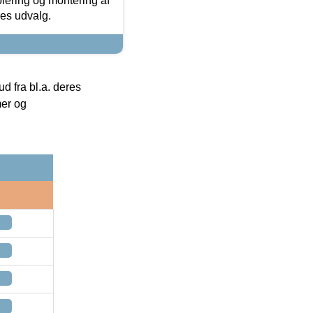
olering og montering af
res udvalg.
 fra bl.a. deres
mer og