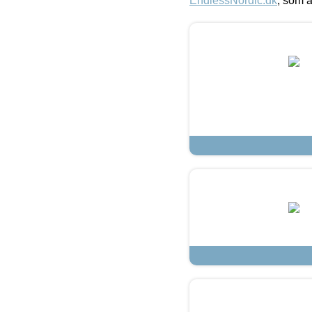
EndlessNordic.dk
, som a