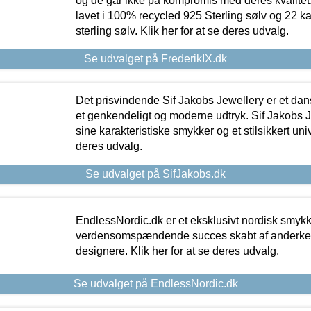
og de går ikke på kompromis med deres kvalitet.
lavet i 100% recycled 925 Sterling sølv og 22 k
sterling sølv. Klik her for at se deres udvalg.
Se udvalget på FrederikIX.dk
Det prisvindende Sif Jakobs Jewellery er et 
et genkendeligt og moderne udtryk. Sif Jakobs J
sine karakteristiske smykker og et stilsikkert univ
deres udvalg.
Se udvalget på SifJakobs.dk
EndlessNordic.dk er et eksklusivt nordisk smy
verdensomspændende succes skabt af anderke
designere. Klik her for at se deres udvalg.
Se udvalget på EndlessNordic.dk