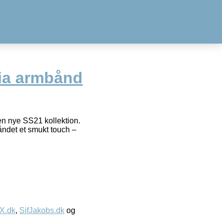
ia armbånd
den nye SS21 kollektion.
båndet et smukt touch –
IX.dk
,
SifJakobs.dk
og