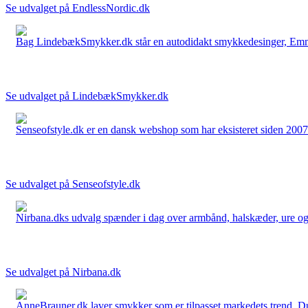
Se udvalget på EndlessNordic.dk
Bag LindebækSmykker.dk står en autodidakt smykkedesinger, Emma 
Se udvalget på LindebækSmykker.dk
Senseofstyle.dk er en dansk webshop som har eksisteret siden 2007.
Se udvalget på Senseofstyle.dk
Nirbana.dks udvalg spænder i dag over armbånd, halskæder, ure og ør
Se udvalget på Nirbana.dk
AnneBrauner.dk laver smykker som er tilpasset markedets trend. Du 