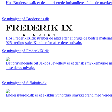
Hos Brodersens.dk er de autoriserede forhandlere af alle de mærker d
Se udvalget på Brodersens.dk
Hos FrederikIX.dk stræber de altid efter at bruge de bedste materia
925 sterling sølv. Klik her for at se deres udvalg.
Se udvalget på FrederikIX.dk
Det prisvindende Sif Jakobs Jewellery er et dansk smykkemærke med 
at se deres udvalg.
Se udvalget på SifJakobs.dk
EndlessNordic.dk er et eksklusivt nordisk smykkebrand med verden