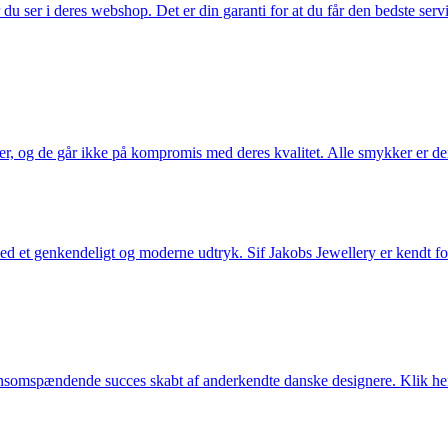
u ser i deres webshop. Det er din garanti for at du får den bedste servi
ler, og de går ikke på kompromis med deres kvalitet. Alle smykker er de
et genkendeligt og moderne udtryk. Sif Jakobs Jewellery er kendt for si
somspændende succes skabt af anderkendte danske designere. Klik her 