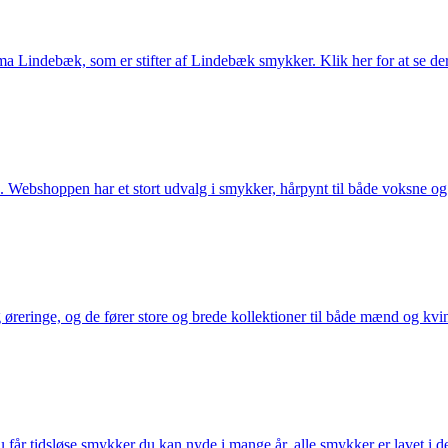
Lindebæk, som er stifter af Lindebæk smykker. Klik her for at se der
 Webshoppen har et stort udvalg i smykker, hårpynt til både voksne og b
eringe, og de fører store og brede kollektioner til både mænd og kvind
får tidsløse smykker du kan nyde i mange år, alle smykker er lavet i de