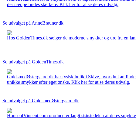
der næppe findes stærkere. Klik her for at se deres udvalg.
Se udvalget på AnneBrauner.dk
Hos GoldenTimes.dk sælger de moderne smykker og ure fra en lang 
Se udvalget på GoldenTimes.dk
GuldsmedØstergaard.dk har fysisk butik i Skive, hvor du kan finde
unikke smykker efter eget ønske. Klik her for at se deres udvalg.
Se udvalget på GuldsmedØstergaard.dk
HouseofVincent.com producerer langt størstedelen af deres smykker 