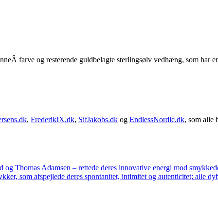
neÂ farve og resterende guldbelagte sterlingsølv vedhæng, som har en r
rsens.dk
,
FrederikIX.dk
,
SifJakobs.dk
og
EndlessNordic.dk
, som alle 
ad og Thomas Adamsen – rettede deres innovative energi mod smykkedes
er, som afspejlede deres spontanitet, intimitet og autenticitet; alle dyb